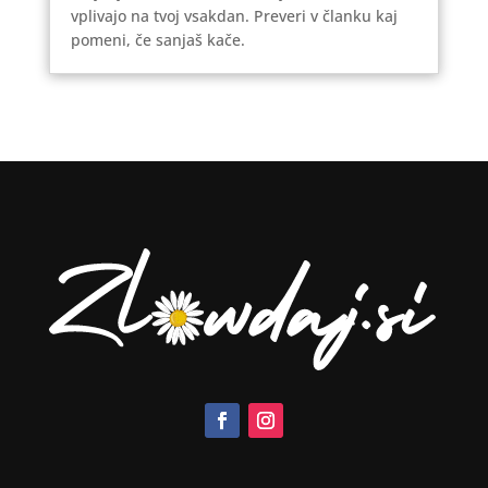
vplivajo na tvoj vsakdan. Preveri v članku kaj
pomeni, če sanjaš kače.