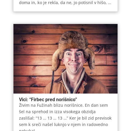
doma in, ko je rekla, da ne, jo potisnil v hišo, …
Vici: “Firbec pred norišnico”
Živim na Fužinah blizu norišnice. En dan sem
šel na sprehod in izza visokega obzidja
zaslišal: “13 … 13 … 13 …” Ker je bil zid previsok
sem k sreči našel luknjo v njem in radovedno
pokukal.