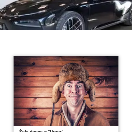
Šala dneva – “Umor”