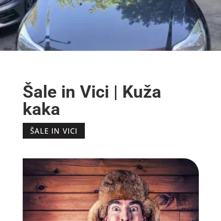
Šale in Vici | Kuža
kaka
ŠALE IN VICI