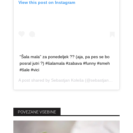
View this post on Instagram
“Šala mala” za ponedeljek ?? (aja, pa pes se bo
posral jutri ?) #šalamala #zabava #funny #smeh
#šale #vici
A post shared by
Sebastjan Koleša
(@sebastjankolesa) on
J
POVEZANE VSEBINE