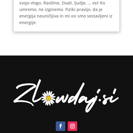
svojo vlogo. Rastline, živali, ljudje, … vsi! Ko
umremo, ne izginemo. Fiziki pravijo, da je
energija neuničljiva in mi vsi smo sestavljeni iz
energije.