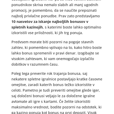
ponudnikov skriva nemalo slabih ali manj ugodnih
promocij, je pomembno, da se naučite prepoznati
najbolj privlačne ponudbe. Prav zato predstavljamo
10 nasvetov za iskanje najboljših bonusov v
spletnih kazinojih
, s katerimi boste lahko optimalno
izkoristili vse priložnosti, ki jih trg ponuja.
Predvsem morate biti pozorni na pogoje stavnih
zahtev, ki pomembno vplivajo na to, kako hitro boste
lahko bonus spremenili v pravi denar. Izogibajte se
visokim zahtevam, ki vam onemogočajo izplačilo
dobitkov v razumnem času.
Poleg tega preverite rok trajanja bonusa, saj
nekatere spletne igralnice postavljajo kratke časovne
omejitve, zaradi katerih bonus težko izkoristite v
celoti. Pametno je tudi preveriti omejitve glede iger,
saj določeni bonusi veljajo le za določene igralne
avtomate ali igre s kartami. Če želite izkoristiti
maksimalno vrednost, bodite pozorni na odstotek, ki
ga kazino ponuja kot bonus na prvi depozit. Visok