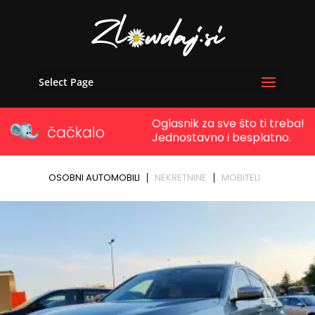
Select Page