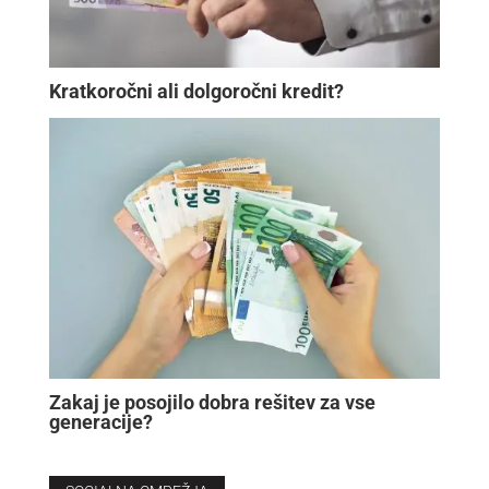
Kratkoročni ali dolgoročni kredit?
Zakaj je posojilo dobra rešitev za vse
generacije?