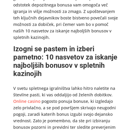
odstotek depozitnega bonusa vam omogoča več
igranja in višje možnosti za zmago. Z upoštevanjem
teh ključnih dejavnikov boste bistveno povečali svoje
možnosti za dobiček, pri čemer vam bo v pomoč
naših 10 nasvetov za iskanje najboljših bonusov v
spletnih kazinojih.
Izogni se pastem in izberi
pametno: 10 nasvetov za iskanje
najboljših bonusov v spletnih
kazinojih
V svetu spletnega igralništva lahko hitro naletite na
številne pasti, ki vas oddaljijo od želenih dobitkov.
Online casino
pogosto ponuja bonuse, ki izgledajo
zelo privlačno, a se pod površjem skrivajo neugodni
pogoji, zaradi katerih bonus izgubi svojo dejansko
vrednost. Zato je pomembno, da ste pri izbiranju
bonusov pozorni in previdni ter sledite preverjenim