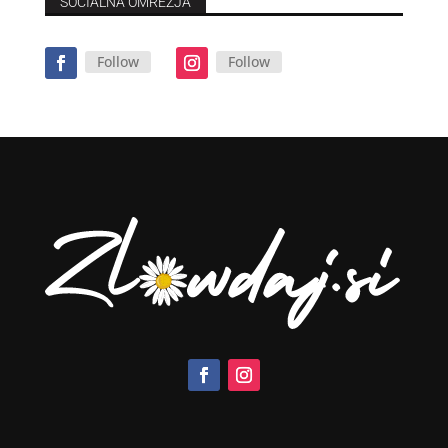
SOCIALNA OMREŽJA
Follow
Follow