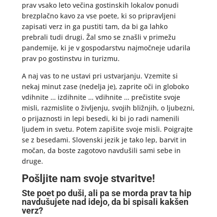
prav vsako leto večina gostinskih lokalov ponudi
brezplačno kavo za vse poete, ki so pripravljeni
zapisati verz in ga pustiti tam, da bi ga lahko
prebrali tudi drugi. Žal smo se znašli v primežu
pandemije, ki je v gospodarstvu najmočneje udarila
prav po gostinstvu in turizmu.
A naj vas to ne ustavi pri ustvarjanju. Vzemite si
nekaj minut zase (nedelja je), zaprite oči in globoko
vdihnite … izdihnite … vdihnite … prečistite svoje
misli, razmislite o življenju, svojih bližnjih, o ljubezni,
o prijaznosti in lepi besedi, ki bi jo radi namenili
ljudem in svetu. Potem zapišite svoje misli. Poigrajte
se z besedami. Slovenski jezik je tako lep, barvit in
močan, da boste zagotovo navdušili sami sebe in
druge.
Pošljite nam svoje stvaritve!
Ste poet po duši, ali pa se morda prav ta hip
navdušujete nad idejo, da bi spisali kakšen
verz?