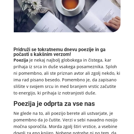
Pridruži se tokratnemu dnevu poezije in ga
počasti s kakšnim verzom!
Poezija
je nekaj najbolj globokega in čistega, kar
prihaja iz srca in duše vsakega posameznika. Sploh
ni pomembno, ali ste priznan avtor ali zgolj nekdo, ki
ima rad pisano besedo. Pomembno je, da zapisano
slišite v svojem srcu in med branjem vrstic začutite
to energijo, ki prihaja iz notranjosti duše.
Poezija je odprta za vse nas
Ne glede na to, ali poezijo berete ali ustvarjate, je
pomembno da jo čutite. Verzi v sebi navadno nosijo
močna sporočila. Morda zgolj štiri vrstice, a vsebine
dovolj za eno knjigo. Nobene potrebe ni po tem, da