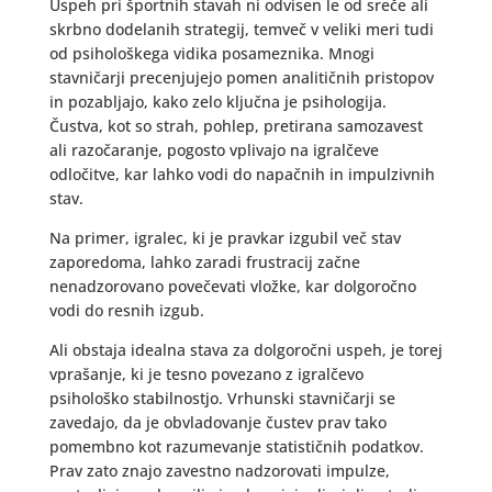
Uspeh pri športnih stavah ni odvisen le od sreče ali
skrbno dodelanih strategij, temveč v veliki meri tudi
od psihološkega vidika posameznika. Mnogi
stavničarji precenjujejo pomen analitičnih pristopov
in pozabljajo, kako zelo ključna je psihologija.
Čustva, kot so strah, pohlep, pretirana samozavest
ali razočaranje, pogosto vplivajo na igralčeve
odločitve, kar lahko vodi do napačnih in impulzivnih
stav.
Na primer, igralec, ki je pravkar izgubil več stav
zaporedoma, lahko zaradi frustracij začne
nenadzorovano povečevati vložke, kar dolgoročno
vodi do resnih izgub.
Ali obstaja idealna stava za dolgoročni uspeh, je torej
vprašanje, ki je tesno povezano z igralčevo
psihološko stabilnostjo. Vrhunski stavničarji se
zavedajo, da je obvladovanje čustev prav tako
pomembno kot razumevanje statističnih podatkov.
Prav zato znajo zavestno nadzorovati impulze,