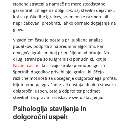
Nobena strategija namreč ne more stoodstotno
garantirati zmage na dolgi rok, saj številni dejavniki,
kot so poškodbe igralcev, vremenske razmere ali
nepričakovani preobrati, lahko obrnejo dogajanje na
glavo.
V zadnjem času je postala priljubljena analiza
podatkov, podprta z naprednimi algoritmi, kar
omogoča igralcem bolj premišljeno odločanje. Na
drugi strani pa so tu igralniški ponudniki, kot je
Favbet casino
, ki s svojo široko ponudbo iger in
športnih dogodkov privabljajo igralce, ki iščejo
različne možnosti za doseganje dolgoročnega profita.
Kljub temu pa vprašanje, ali obstaja idealna stava za
dolgoročni uspeh, ostaja odprto ter predmet
številnih razprav in raziskav v svetu stavljenja.
Psihologija stavljenja in
dolgoročni uspeh