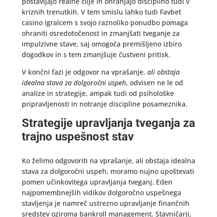
postavljajo realne cilje in ohranjajo disciplino tudi v
kriznih trenutkih. V tem smislu lahko tudi Favbet
casino igralcem s svojo raznoliko ponudbo pomaga
ohraniti osredotočenost in zmanjšati tveganje za
impulzivne stave, saj omogoča premišljeno izbiro
dogodkov in s tem zmanjšuje čustveni pritisk.
V končni fazi je odgovor na vprašanje,
ali obstaja
idealna stava za dolgoročni uspeh
, odvisen ne le od
analize in strategije, ampak tudi od psihološke
pripravljenosti in notranje discipline posameznika.
Strategije upravljanja tveganja za
trajno uspešnost stav
Ko želimo odgovoriti na vprašanje, ali obstaja idealna
stava za dolgoročni uspeh, moramo nujno upoštevati
pomen učinkovitega upravljanja tveganj. Eden
najpomembnejših vidikov dolgoročno uspešnega
stavljenja je namreč ustrezno upravljanje finančnih
sredstev oziroma bankroll management. Stavničarji,