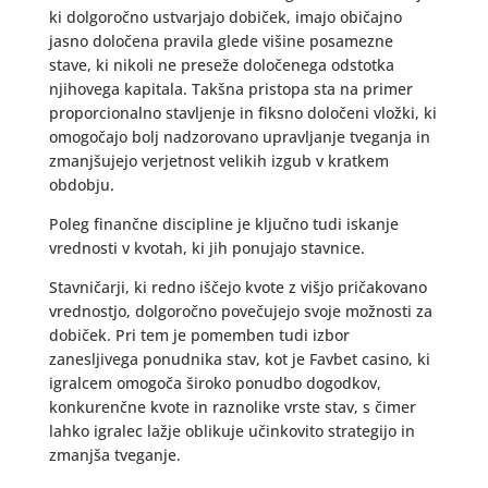
ki dolgoročno ustvarjajo dobiček, imajo običajno
jasno določena pravila glede višine posamezne
stave, ki nikoli ne preseže določenega odstotka
njihovega kapitala. Takšna pristopa sta na primer
proporcionalno stavljenje in fiksno določeni vložki, ki
omogočajo bolj nadzorovano upravljanje tveganja in
zmanjšujejo verjetnost velikih izgub v kratkem
obdobju.
Poleg finančne discipline je ključno tudi iskanje
vrednosti v kvotah, ki jih ponujajo stavnice.
Stavničarji, ki redno iščejo kvote z višjo pričakovano
vrednostjo, dolgoročno povečujejo svoje možnosti za
dobiček. Pri tem je pomemben tudi izbor
zanesljivega ponudnika stav, kot je Favbet casino, ki
igralcem omogoča široko ponudbo dogodkov,
konkurenčne kvote in raznolike vrste stav, s čimer
lahko igralec lažje oblikuje učinkovito strategijo in
zmanjša tveganje.