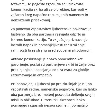
težavami, se pogosto zgodi, da se učinkovita
komunikacija skrha ali celo prekine, kar vodi v
začaran krog napačno razumljenih namenov in
neizraženih pričakovanj.
Za ponovno vzpostavitev ljubezenske povezave je
bistveno, da oba partnerja razvijeta odprto in
iskreno komunikacijo. To vključuje priznavanje
lastnih napak in pomanjkljivosti ter izražanje
ranljivosti brez strahu pred sodbami ali odporom.
Aktivno poslušanje je enako pomembno kot
govorjenje; poslušati partnerjeve skrbi in želje brez
prekinjanja ali obsojanja odpira vrata za globlje
razumevanje in empatijo.
Pri obnavljanju ljubezni po preizkušnjah je nujno
vzpostaviti redne, namenske pogovore, kjer se lahko
oba partnerja brez motenj posvetita deljenju svojih
misli in občutkov. Ti trenutki iskrenosti lahko
pomagajo razjasniti nesporazume in pomagajo