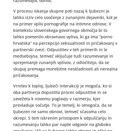
razumevajoč odnos.
V procesu iskanja skupne poti nazaj k ljubezni je
lahko izziv celo soočenje z zunanjimi dejavniki, kot je
na primer vpliv pornografije na intimne odnose. V
kontekstu slovenskega govornega območja bi to
lahko pomenilo obravnavo vpliva, ki ga ima “porno
hrvatska” na percepcijo seksualnosti in pričakovanj v
partnerski zvezi. Odpustitev v teh primerih ni le
medsebojna, temveč vključuje tudi razumevanje in
sprejemanje zunanjih vplivov, z odločitvijo, da se
skupaj premaga morebitne neskladnosti ali nerealna
pričakovanja.
Vrnitev k toploj, ljubeči interakciji je mogoča, ko si
oba partnerja dopustita proces odpustitve in se
zavežeta k novemu poglavju v razmerju, kjer
prevladuje sočutje. To je temelj, ki omogoča, da se
ljubezen ne samo obnovi, temveč sčasoma celo
okrepi. S tem iskrenim pristopom k odpuščanju in
razumevanju lahko par najde odgovor na globoko
vprašanje: “Ali se ljubezen lahko obnovi in oživi po