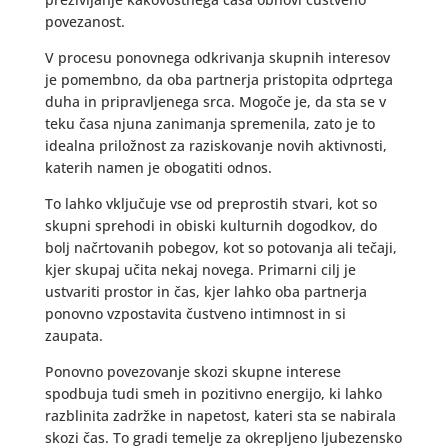
povezanost.
V procesu ponovnega odkrivanja skupnih interesov
je pomembno, da oba partnerja pristopita odprtega
duha in pripravljenega srca. Mogoče je, da sta se v
teku časa njuna zanimanja spremenila, zato je to
idealna priložnost za raziskovanje novih aktivnosti,
katerih namen je obogatiti odnos.
To lahko vključuje vse od preprostih stvari, kot so
skupni sprehodi in obiski kulturnih dogodkov, do
bolj načrtovanih pobegov, kot so potovanja ali tečaji,
kjer skupaj učita nekaj novega. Primarni cilj je
ustvariti prostor in čas, kjer lahko oba partnerja
ponovno vzpostavita čustveno intimnost in si
zaupata.
Ponovno povezovanje skozi skupne interese
spodbuja tudi smeh in pozitivno energijo, ki lahko
razblinita zadržke in napetost, kateri sta se nabirala
skozi čas. To gradi temelje za okrepljeno ljubezensko