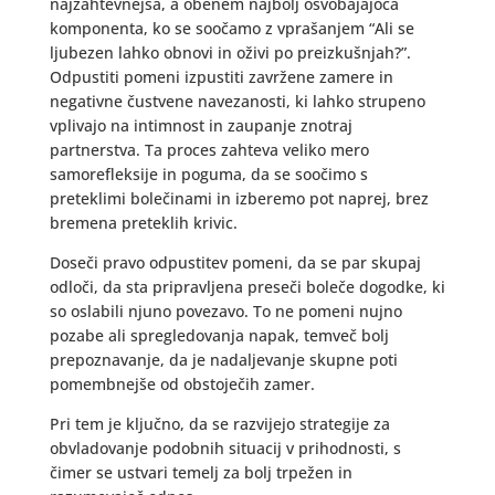
najzahtevnejša, a obenem najbolj osvobajajoča
komponenta, ko se soočamo z vprašanjem “Ali se
ljubezen lahko obnovi in oživi po preizkušnjah?”.
Odpustiti pomeni izpustiti zavržene zamere in
negativne čustvene navezanosti, ki lahko strupeno
vplivajo na intimnost in zaupanje znotraj
partnerstva. Ta proces zahteva veliko mero
samorefleksije in poguma, da se soočimo s
preteklimi bolečinami in izberemo pot naprej, brez
bremena preteklih krivic.
Doseči pravo odpustitev pomeni, da se par skupaj
odloči, da sta pripravljena preseči boleče dogodke, ki
so oslabili njuno povezavo. To ne pomeni nujno
pozabe ali spregledovanja napak, temveč bolj
prepoznavanje, da je nadaljevanje skupne poti
pomembnejše od obstoječih zamer.
Pri tem je ključno, da se razvijejo strategije za
obvladovanje podobnih situacij v prihodnosti, s
čimer se ustvari temelj za bolj trpežen in