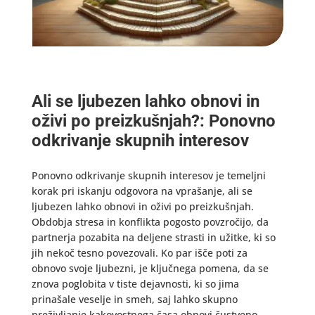
Ali se ljubezen lahko obnovi in
oživi po preizkušnjah?: Ponovno
odkrivanje skupnih interesov
Ponovno odkrivanje skupnih interesov je temeljni
korak pri iskanju odgovora na vprašanje, ali se
ljubezen lahko obnovi in oživi po preizkušnjah.
Obdobja stresa in konflikta pogosto povzročijo, da
partnerja pozabita na deljene strasti in užitke, ki so
jih nekoč tesno povezovali. Ko par išče poti za
obnovo svoje ljubezni, je ključnega pomena, da se
znova poglobita v tiste dejavnosti, ki so jima
prinašale veselje in smeh, saj lahko skupno
preživljanje kakovostnega časa obnovi čustveno