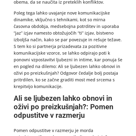
obema, da se naučita iz preteklih konfliktov.
Poleg tega lahko uvajanje nove komunikacijske
dinamike, vključno s tehnikami, kot so mirna
časovna obdobja, medsebojna potrditev in uporaba
“jaz” izjav namesto obtožujočih “ti” izjav, bistveno
izboljša način, kako se par povezuje in rešuje težave.
S tem ko si partnerja prizadevata za pozitivne
komunikacijske vzorce, se lahko odpirajo poti k
ponovni vzpostavitvi ljubezni in intime, kar ponuja še
en pogled na dilemo: Ali se ljubezen lahko obnovi in
oživi po preizkušnjah? Odgovor čedalje bolj postaja
pritrdilen, ko se začne graditi most med srcema s
krepitvijo komunikacije.
Ali se ljubezen lahko obnovi in
oživi po preizkušnjah?: Pomen
odpustitve v razmerju
Pomen odpustitve v razmerju je morda