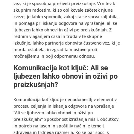
vez, ki je sposobna preživeti preizkušnje. Vrnitev k
skupnim radostim, ki so oblikovale začetek njune
zveze, je lahko spomnik, zakaj sta se sprva zaljubila,
in pomaga pri iskanju odgovora na vprašanje, ali se
ljubezen lahko obnovi in oživi po preizkušnjah. Z
rednim vlaganjem časa in truda v te skupne
izkušnje, lahko partnerja obnovita čustveno vez, ki je
morda oslabela, in zgradita mostove proti
močnejšemu in bolj odpornemu odnosu.
Komunikacija kot ključ: Ali se
ljubezen lahko obnovi in oživi po
preizkušnjah?
Komunikacija kot ključ je nenadomestljiv element v
procesu celjenja in iskanja odgovora na vprašanje
“Ali se ljubezen lahko obnovi in oživi po
preizkušnjah?” Sposobnost izražanja misli, občutkov
in potreb na jasen in spoštljiv način je temelj
zdravega in trdnega razmerja. Ko se par sooči s