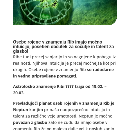
Osebe rojene v znamenju Rib imajo močno
intuicijo, poseben občutek za sočutje in talent za
glasbo!
Ribe tudi precej sanjarijo in so nagnjene k pobegu iz
realnosti. Njihova intuicija je precej močnejša kot pri
drugih. Osebe rojene v znamenju Rib
so radodarne
in vedno pripravljene pomagati
.
Astrološko znamenje Ribi ???? traja od 19.02. –
20.03.
Prevladujoči planet oseb rojenih v znamenju Rib je
Neptun
kar jim prinaša nadpovprečno intuicijo in
talent za različne veje umetnosti. Neptun je močno
povezan z glasbo
zato ne čudi, da imajo osebe v
znamenju Rib že od malega dalje velik posluh zanjo.