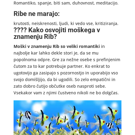
Romantiko, spanje, biti sam, duhovnost, meditacijo.
Ribe ne marajo:
krutosti, neiskrenosti, ljudi, ki vedo vse, kritiziranja.
???? Kako osvojiti moškega v
znamenju Rib?
Moški v znamenju Rib so veliki romantiki
in
najbolje kar lahko dekle stori je, da se mu
popolnoma odpre. Gre za nežne osebe s prefinjenim
čutom za to kar potrebuje partner. Ko enkrat to
ugotovijo ga zasipajo s pozornostjo in uporabijo vso
svojo domišljijo, da bi ugodili. So zelo empatični in
zato dobro čutijo občutke oseb nasproti sebe.
Vsekakor vam z njimi čustveno nikoli ne bo dolgčas.