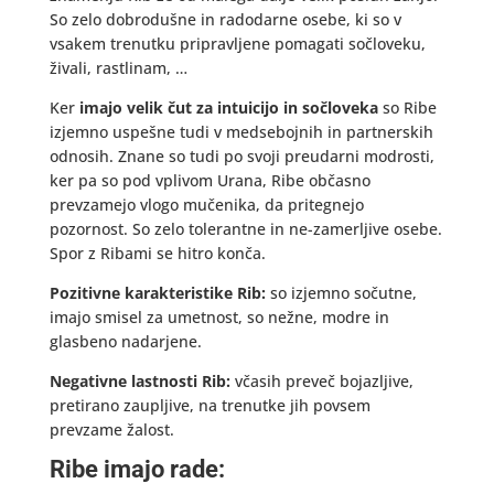
So zelo dobrodušne in radodarne osebe, ki so v
vsakem trenutku pripravljene pomagati sočloveku,
živali, rastlinam, …
Ker
imajo velik čut za intuicijo in sočloveka
so Ribe
izjemno uspešne tudi v medsebojnih in partnerskih
odnosih. Znane so tudi po svoji preudarni modrosti,
ker pa so pod vplivom Urana, Ribe občasno
prevzamejo vlogo mučenika, da pritegnejo
pozornost. So zelo tolerantne in ne-zamerljive osebe.
Spor z Ribami se hitro konča.
Pozitivne karakteristike Rib:
so izjemno sočutne,
imajo smisel za umetnost, so nežne, modre in
glasbeno nadarjene.
Negativne lastnosti Rib:
včasih preveč bojazljive,
pretirano zaupljive, na trenutke jih povsem
prevzame žalost.
Ribe imajo rade: