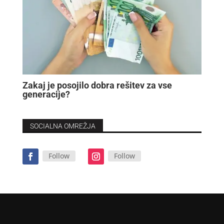
Zakaj je posojilo dobra rešitev za vse
generacije?
SOCIALNA OMREŽJA
Follow
Follow