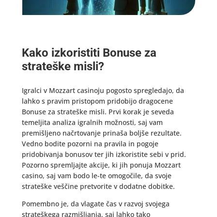
Kako izkoristiti Bonuse za
strateške misli?
Igralci v Mozzart casinoju pogosto spregledajo, da
lahko s pravim pristopom pridobijo dragocene
Bonuse za strateške misli. Prvi korak je seveda
temeljita analiza igralnih možnosti, saj vam
premišljeno načrtovanje prinaša boljše rezultate.
Vedno bodite pozorni na pravila in pogoje
pridobivanja bonusov ter jih izkoristite sebi v prid.
Pozorno spremljajte akcije, ki jih ponuja Mozzart
casino, saj vam bodo le-te omogočile, da svoje
strateške veščine pretvorite v dodatne dobitke.
Pomembno je, da vlagate čas v razvoj svojega
strateškega razmišljanja, saj lahko tako