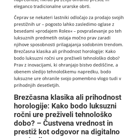
eleganco tradicionalne urarske obrti.
Čeprav se nekateri lastniki odločajo za prodajo svojih
prestižnih ur – pogosto lahko zasledimo oglase z
besedami »prodajem Rolex« – povpraševanje po teh
luksuznih predmetih ostaja močno prav zaradi
njihove sposobnosti prilagajanja sodobnim trendom.
Brezčasna klasika ali prihodnost horologije: Kako
bodo luksuzni ročni ure preživeli tehnološko dobo?
Prav z inovacijami, ki ohranjajo bistvo dediščine, a
obenem sledijo tehnološkemu napredku, bodo
luksuzne ure ohranile svojo pomembno vlogo tudi v
prihodnjih desetletjih.
Brezčasna klasika ali prihodnost
horologije: Kako bodo luksuzni
ročni ure preživeli tehnološko
dobo? – Čustvena vrednost in
prestiž kot odgovor na digitalno