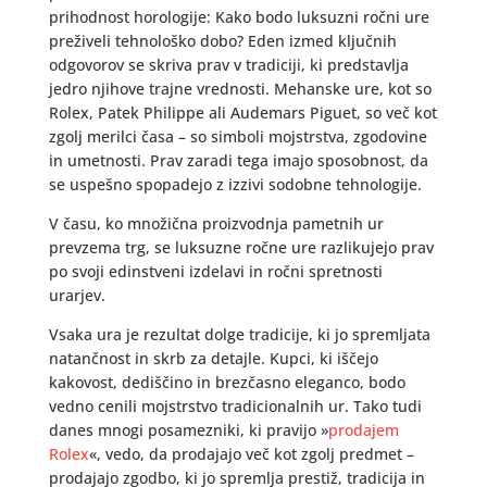
prihodnost horologije: Kako bodo luksuzni ročni ure
preživeli tehnološko dobo? Eden izmed ključnih
odgovorov se skriva prav v tradiciji, ki predstavlja
jedro njihove trajne vrednosti. Mehanske ure, kot so
Rolex, Patek Philippe ali Audemars Piguet, so več kot
zgolj merilci časa – so simboli mojstrstva, zgodovine
in umetnosti. Prav zaradi tega imajo sposobnost, da
se uspešno spopadejo z izzivi sodobne tehnologije.
V času, ko množična proizvodnja pametnih ur
prevzema trg, se luksuzne ročne ure razlikujejo prav
po svoji edinstveni izdelavi in ročni spretnosti
urarjev.
Vsaka ura je rezultat dolge tradicije, ki jo spremljata
natančnost in skrb za detajle. Kupci, ki iščejo
kakovost, dediščino in brezčasno eleganco, bodo
vedno cenili mojstrstvo tradicionalnih ur. Tako tudi
danes mnogi posamezniki, ki pravijo »
prodajem
Rolex
«, vedo, da prodajajo več kot zgolj predmet –
prodajajo zgodbo, ki jo spremlja prestiž, tradicija in