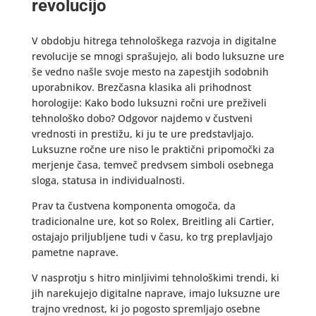
revolucijo
V obdobju hitrega tehnološkega razvoja in digitalne
revolucije se mnogi sprašujejo, ali bodo luksuzne ure
še vedno našle svoje mesto na zapestjih sodobnih
uporabnikov. Brezčasna klasika ali prihodnost
horologije: Kako bodo luksuzni ročni ure preživeli
tehnološko dobo? Odgovor najdemo v čustveni
vrednosti in prestižu, ki ju te ure predstavljajo.
Luksuzne ročne ure niso le praktični pripomočki za
merjenje časa, temveč predvsem simboli osebnega
sloga, statusa in individualnosti.
Prav ta čustvena komponenta omogoča, da
tradicionalne ure, kot so Rolex, Breitling ali Cartier,
ostajajo priljubljene tudi v času, ko trg preplavljajo
pametne naprave.
V nasprotju s hitro minljivimi tehnološkimi trendi, ki
jih narekujejo digitalne naprave, imajo luksuzne ure
trajno vrednost, ki jo pogosto spremljajo osebne