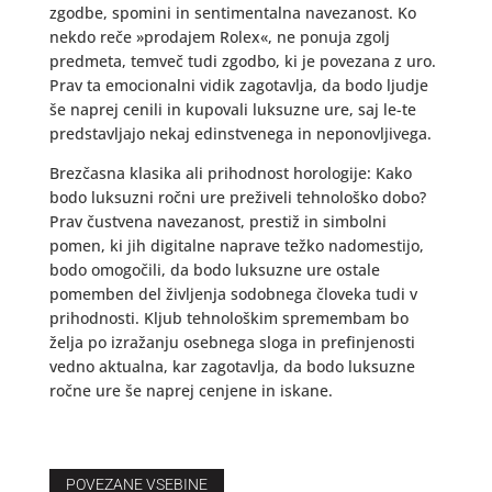
zgodbe, spomini in sentimentalna navezanost. Ko
nekdo reče »prodajem Rolex«, ne ponuja zgolj
predmeta, temveč tudi zgodbo, ki je povezana z uro.
Prav ta emocionalni vidik zagotavlja, da bodo ljudje
še naprej cenili in kupovali luksuzne ure, saj le-te
predstavljajo nekaj edinstvenega in neponovljivega.
Brezčasna klasika ali prihodnost horologije: Kako
bodo luksuzni ročni ure preživeli tehnološko dobo?
Prav čustvena navezanost, prestiž in simbolni
pomen, ki jih digitalne naprave težko nadomestijo,
bodo omogočili, da bodo luksuzne ure ostale
pomemben del življenja sodobnega človeka tudi v
prihodnosti. Kljub tehnološkim spremembam bo
želja po izražanju osebnega sloga in prefinjenosti
vedno aktualna, kar zagotavlja, da bodo luksuzne
ročne ure še naprej cenjene in iskane.
POVEZANE VSEBINE