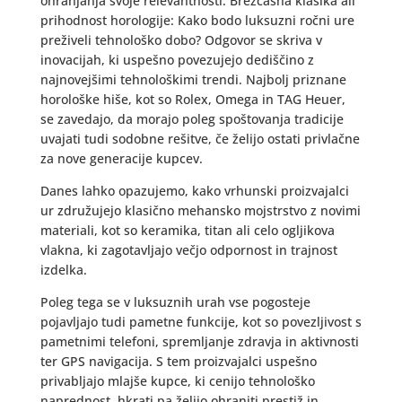
ohranjanja svoje relevantnosti. Brezčasna klasika ali
prihodnost horologije: Kako bodo luksuzni ročni ure
preživeli tehnološko dobo? Odgovor se skriva v
inovacijah, ki uspešno povezujejo dediščino z
najnovejšimi tehnološkimi trendi. Najbolj priznane
horološke hiše, kot so Rolex, Omega in TAG Heuer,
se zavedajo, da morajo poleg spoštovanja tradicije
uvajati tudi sodobne rešitve, če želijo ostati privlačne
za nove generacije kupcev.
Danes lahko opazujemo, kako vrhunski proizvajalci
ur združujejo klasično mehansko mojstrstvo z novimi
materiali, kot so keramika, titan ali celo ogljikova
vlakna, ki zagotavljajo večjo odpornost in trajnost
izdelka.
Poleg tega se v luksuznih urah vse pogosteje
pojavljajo tudi pametne funkcije, kot so povezljivost s
pametnimi telefoni, spremljanje zdravja in aktivnosti
ter GPS navigacija. S tem proizvajalci uspešno
privabljajo mlajše kupce, ki cenijo tehnološko
naprednost, hkrati pa želijo ohraniti prestiž in