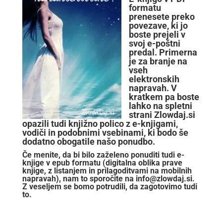
formatu
prenesete preko
povezave
, ki jo
boste prejeli v
svoj
e-poštni
predal. P
rimerna
je za branje na
vseh
elektronskih
napravah
.
V
kratkem pa boste
lahko na spletni
strani Zlowdaj.si
opazili tudi knjižno polico z e-knjigami
,
vodiči in podobnimi vsebinami, ki bodo še
dodatno obogatile našo ponudbo.
Če menite, da bi bilo zaželeno ponuditi tudi e-
knjige v epub formatu (digitalna oblika prave
knjige, z listanjem in prilagoditvami na mobilnih
napravah), nam to sporočite na
info@zlowdaj.si
.
Z veseljem se bomo potrudili, da zagotovimo tudi
to.