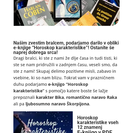
Našim zvestim bralcem, podarjamo darilo v obliki
e-knjige “Horoskop karakteristike”! Ostanite še
naprej dobrega srca!
Dragi bralci, ki ste z nami že dlje časa in tudi tisti, ki
ste se nam pridružili v zadnjem času, veseli smo, da
ste z nami! Skupaj delimo pozitivne misli, zabavo in
vsebine, ki so nam blizu. Tokrat vam v prazničnem
duhu podarjamo
e-knjigo “Horoskop
karakteristike”
s pomočjo katere boste še lažje
prepoznali
karakter Bika
,
romantično naravo Raka
ali pa
ljubosumno naravo Škorpijona
.
Horoskop
karakteristike vseh
12 znamenj
E-knjigo v PDF