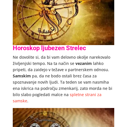
Horoskop ljubezen Strelec
Ne dovolite si, da bi vam delovno okolje narekovalo
življenjski tempo. Na ta način se
vezanim
lahko
pripeti, da zaidejo v težave v partnerskem odnosu.
Samskim
pa, da ne bodo ostali brez časa za
spoznavanje novih ljudi. Ta teden se vam nasmiha
ena iskrica na področju zmenkarij, zato morda ne bi
bilo slabo pogledati malce na
spletne strani za
samske
.