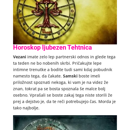
Horoskop ljubezen Tehtnica
Vezani
imate zelo lep partnerski odnos in glede tega
ta teden ne bo nobenih skrbi. Pričakujte lepe
intimne trenutke a bodite tudi sami kdaj pobudnik
namesto tega, da čakate.
Samski
boste imeli
priložnost spoznati nekoga, ki vam je na videz že
znan, tokrat pa se bosta spoznala še malce bolj
osebno. Vprašali se boste zakaj tega niste storili že
prej a dejstvo je, da te reči potrebujejo čas. Morda je
tako najbolje.