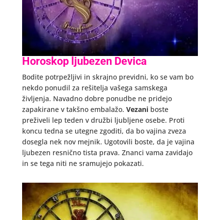
Horoskop ljubezen Devica
Bodite potrpežljivi in skrajno previdni, ko se vam bo
nekdo ponudil za rešitelja vašega samskega
življenja. Navadno dobre ponudbe ne pridejo
zapakirane v takšno embalažo.
Vezani
boste
preživeli lep teden v družbi ljubljene osebe. Proti
koncu tedna se utegne zgoditi, da bo vajina zveza
dosegla nek nov mejnik. Ugotovili boste, da je vajina
ljubezen resnično tista prava. Znanci vama zavidajo
in se tega niti ne sramujejo pokazati.