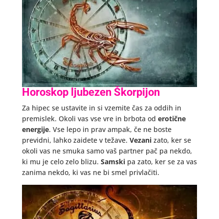
Horoskop ljubezen Škorpijon
Za hipec se ustavite in si vzemite čas za oddih in
premislek. Okoli vas vse vre in brbota od
erotične
energije
. Vse lepo in prav ampak, če ne boste
previdni, lahko zaidete v težave.
Vezani
zato, ker se
okoli vas ne smuka samo vaš partner pač pa nekdo,
ki mu je celo zelo blizu.
Samski
pa zato, ker se za vas
zanima nekdo, ki vas ne bi smel privlačiti.