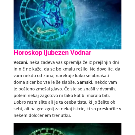
Horoskop ljubezen Vodnar
Vezani,
neka zadeva vas spremlja že iz prejšnjih dni
in nič ne kaže, da se bo kmalu rešilo. Ne dovolite, da
vam nekdo od zunaj narekuje kako se obnašati
doma sicer bo vse le še slabše.
Samski,
nekdo vam
je pošteno zmešal glavo. Če ste se znašli v dvomih,
potem nekaj zagotovo ni tako kot bi moralo biti.
Dobro razmislite ali je ta oseba tista, ki jo želite ob
sebi, ali pa gre zgolj za nekaj iskric, ki so preskočile v
nekem določenem trenutku.