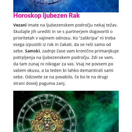
Horoskop ljubezen Rak
Vezani
imate na ljubezenskem področju nekaj težav.
Skušajte jih urediti in se s partnerjem dogovoriti o
prioritetah v vajinem odnosu. Ko “zaškripa” ni treba
vsega izpustiti iz rok in čakati, da se reši samo od
sebe.
Samski
, zadnje čase vam kronično primanjkuje
potrpljenja na ljubezenskem področju. Zdi se vam,
da tam zunaj ni nikogar za vas. Vsaj ne povsem po
vašem okusu, a ta teden bi lahko demantirali sami
sebe. Odzovite se na povabilo, če bo le na drugi
strani dovolj poguma zanj.