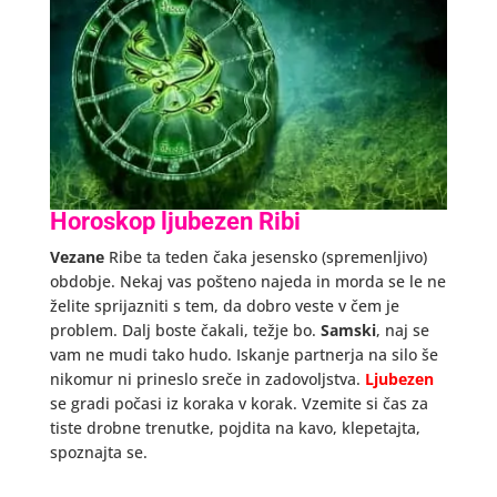
Horoskop ljubezen Ribi
Vezane
Ribe ta teden čaka jesensko (spremenljivo)
obdobje. Nekaj vas pošteno najeda in morda se le ne
želite sprijazniti s tem, da dobro veste v čem je
problem. Dalj boste čakali, težje bo.
Samski
, naj se
vam ne mudi tako hudo. Iskanje partnerja na silo še
nikomur ni prineslo sreče in zadovoljstva.
Ljubezen
se gradi počasi iz koraka v korak. Vzemite si čas za
tiste drobne trenutke, pojdita na kavo, klepetajta,
spoznajta se.