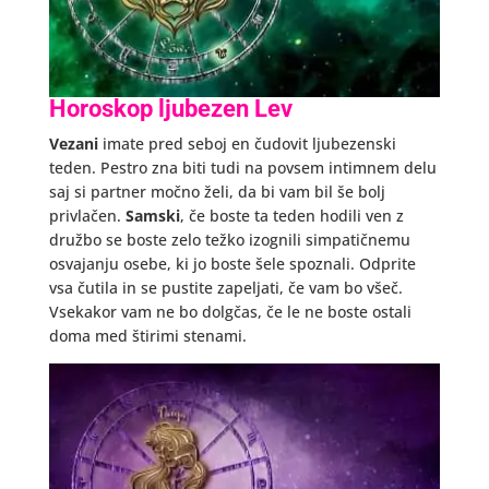
Horoskop ljubezen Lev
Vezani
imate pred seboj en čudovit ljubezenski
teden. Pestro zna biti tudi na povsem intimnem delu
saj si partner močno želi, da bi vam bil še bolj
privlačen.
Samski
, če boste ta teden hodili ven z
družbo se boste zelo težko izognili simpatičnemu
osvajanju osebe, ki jo boste šele spoznali. Odprite
vsa čutila in se pustite zapeljati, če vam bo všeč.
Vsekakor vam ne bo dolgčas, če le ne boste ostali
doma med štirimi stenami.