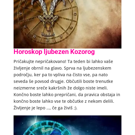
Horoskop ljubezen Kozorog
Pričakujte nepričakovano! Ta teden bi lahko vaše
življenje obrnil na glavo. Sprva na ljubezenskem
področju, ker pa to vpliva na čisto vse, pa nato
seveda še povsod drugje. Občutili boste trenutke
neizmerne sreče kakršnih že dolgo niste imeli.
Končno boste lahko prepričani, da pravica obstaja in
končno boste lahko vse te občutke z nekom delili.
Življenje je lepo …, če ga živiš ;).