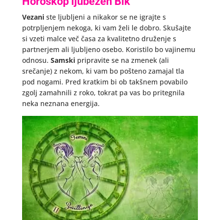
Horoskop ljubezen Bik
Vezani
ste ljubljeni a nikakor se ne igrajte s
potrpljenjem nekoga, ki vam želi le dobro. Skušajte
si vzeti malce več časa za kvalitetno druženje s
partnerjem ali ljubljeno osebo. Koristilo bo vajinemu
odnosu.
Samski
pripravite se na zmenek (ali
srečanje) z nekom, ki vam bo pošteno zamajal tla
pod nogami. Pred kratkim bi ob takšnem povabilo
zgolj zamahnili z roko, tokrat pa vas bo pritegnila
neka neznana energija.