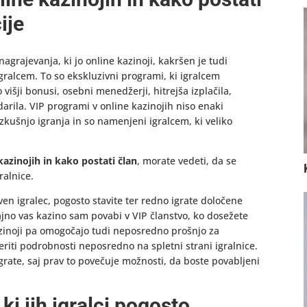
ije
grajevanja, ki jo online kazinoji, kakršen je tudi
igralcem. To so ekskluzivni programi, ki igralcem
išji bonusi, osebni menedžerji, hitrejša izplačila,
arila. VIP programi v online kazinojih niso enaki
kušnjo igranja in so namenjeni igralcem, ki veliko
kazinojih in kako postati član
, morate vedeti, da se
ralnice.
en igralec, pogosto stavite ter redno igrate določene
ajno vas kazino sam povabi v VIP članstvo, ko dosežete
azinoji pa omogočajo tudi neposredno prošnjo za
eriti podrobnosti neposredno na spletni strani igralnice.
rate, saj prav to povečuje možnosti, da boste povabljeni
ki jih igralci pogosto