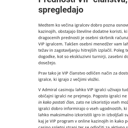
spregledajo
Medtem ko večina igralcev dobro pozna osnovne
kazinojih, obstajajo številne dodatne koristi, 
dragocenih prednosti je osebni skrbnik računa
VIP igralcem. Takšen osebni menedžer vam lah
težav in zagotavljanju hitrejših izplačil. Pole
dogodke, kot so ekskluzivni turnirji, zasebni d
dosežejo.
Prav tako je VIP članstvo odličen način za dos
igralce, ki igrajo z večjimi vložki.
V Admiral casinoju lahko VIP igralci uživajo tu
običajni igralci ne prejmejo. Pogosto igralci n
in kako postati član
, zato ne izkoristijo vseh m
igralci dobro informirajo o vseh ugodnostih, ki
lahko maksimalno izkoristili igro in izboljšali 
kaj je VIP program v online kazinojih in kako p
casino spletni strani ter se odločiti za aktiv