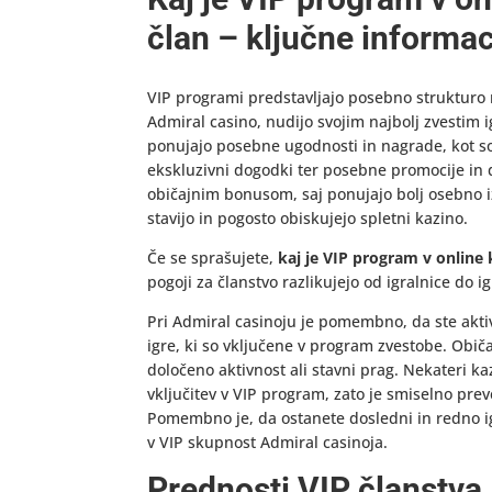
član – ključne informac
VIP programi predstavljajo posebno strukturo na
Admiral casino, nudijo svojim najbolj zvestim 
ponujajo posebne ugodnosti in nagrade, kot so v
ekskluzivni dogodki ter posebne promocije in d
običajnim bonusom, saj ponujajo bolj osebno iz
stavijo in pogosto obiskujejo spletni kazino.
Če se sprašujete,
kaj je VIP program v online 
pogoji za članstvo razlikujejo od igralnice do ig
Pri Admiral casinoju je pomembno, da ste aktiv
igre, ki so vključene v program zvestobe. Obič
določeno aktivnost ali stavni prag. Nekateri k
vključitev v VIP program, zato je smiselno prev
Pomembno je, da ostanete dosledni in redno ig
v VIP skupnost Admiral casinoja.
Prednosti VIP članstva, 