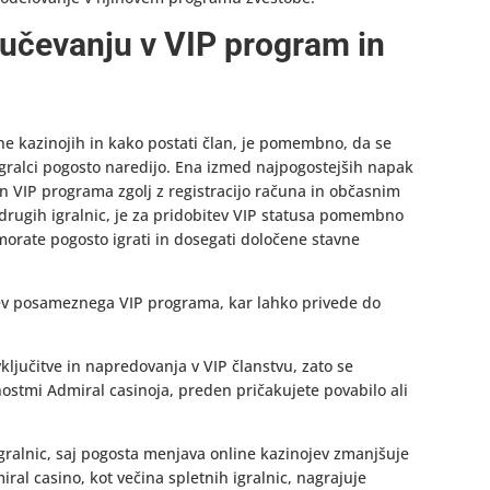
jučevanju v VIP program in
ine kazinojih in kako postati član, je pomembno, da se
gralci pogosto naredijo. Ena izmed najpogostejših napak
an VIP programa zgolj z registracijo računa in občasnim
i drugih igralnic, je za pridobitev VIP statusa pomembno
morate pogosto igrati in dosegati določene stavne
jev posameznega VIP programa, kar lahko privede do
ključitve in napredovanja v VIP članstvu, zato se
ostmi Admiral casinoja, preden pričakujete povabilo ali
gralnic, saj pogosta menjava online kazinojev zmanjšuje
ral casino, kot večina spletnih igralnic, nagrajuje