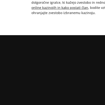
dolgoročne igralce, ki kažejo zvestobo in redno
online kazinojih in kako postati član
, bodite vz
ohranjajte zvestobo izbranemu kazinoju.