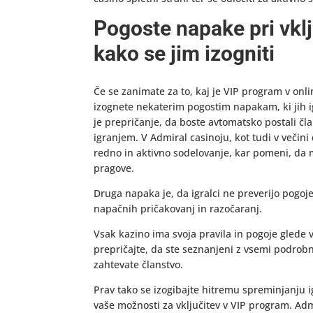
Pogoste napake pri vkl
kako se jim izogniti
Če se zanimate za to, kaj je VIP program v onl
izognete nekaterim pogostim napakam, ki jih i
je prepričanje, da boste avtomatsko postali čl
igranjem. V Admiral casinoju, kot tudi v večin
redno in aktivno sodelovanje, kar pomeni, da 
pragove.
Druga napaka je, da igralci ne preverijo pogo
napačnih pričakovanj in razočaranj.
Vsak kazino ima svoja pravila in pogoje glede v
prepričajte, da ste seznanjeni z vsemi podrobn
zahtevate članstvo.
Prav tako se izogibajte hitremu spreminjanju i
vaše možnosti za vključitev v VIP program. Admi