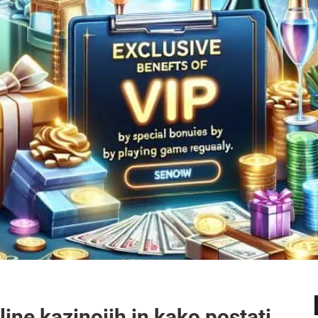
line kazinojih in kako postati