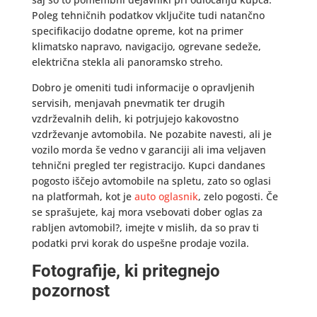
Poleg tehničnih podatkov vključite tudi natančno
specifikacijo dodatne opreme, kot na primer
klimatsko napravo, navigacijo, ogrevane sedeže,
električna stekla ali panoramsko streho.
Dobro je omeniti tudi informacije o opravljenih
servisih, menjavah pnevmatik ter drugih
vzdrževalnih delih, ki potrjujejo kakovostno
vzdrževanje avtomobila. Ne pozabite navesti, ali je
vozilo morda še vedno v garanciji ali ima veljaven
tehnični pregled ter registracijo. Kupci dandanes
pogosto iščejo avtomobile na spletu, zato so oglasi
na platformah, kot je
auto oglasnik
, zelo pogosti. Če
se sprašujete, kaj mora vsebovati dober oglas za
rabljen avtomobil?, imejte v mislih, da so prav ti
podatki prvi korak do uspešne prodaje vozila.
Fotografije, ki pritegnejo
pozornost