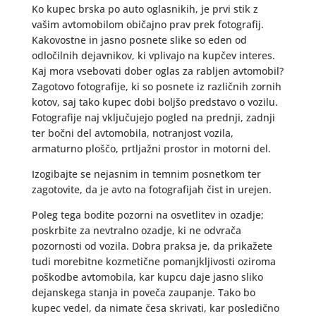
Ko kupec brska po auto oglasnikih, je prvi stik z
vašim avtomobilom običajno prav prek fotografij.
Kakovostne in jasno posnete slike so eden od
odločilnih dejavnikov, ki vplivajo na kupčev interes.
Kaj mora vsebovati dober oglas za rabljen avtomobil?
Zagotovo fotografije, ki so posnete iz različnih zornih
kotov, saj tako kupec dobi boljšo predstavo o vozilu.
Fotografije naj vključujejo pogled na prednji, zadnji
ter bočni del avtomobila, notranjost vozila,
armaturno ploščo, prtljažni prostor in motorni del.
Izogibajte se nejasnim in temnim posnetkom ter
zagotovite, da je avto na fotografijah čist in urejen.
Poleg tega bodite pozorni na osvetlitev in ozadje;
poskrbite za nevtralno ozadje, ki ne odvrača
pozornosti od vozila. Dobra praksa je, da prikažete
tudi morebitne kozmetične pomanjkljivosti oziroma
poškodbe avtomobila, kar kupcu daje jasno sliko
dejanskega stanja in poveča zaupanje. Tako bo
kupec vedel, da nimate česa skrivati, kar posledično