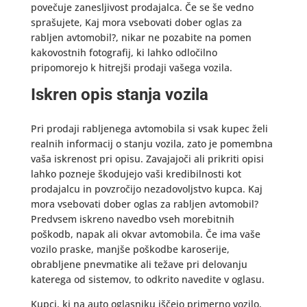
povečuje zanesljivost prodajalca. Če se še vedno
sprašujete, Kaj mora vsebovati dober oglas za
rabljen avtomobil?, nikar ne pozabite na pomen
kakovostnih fotografij, ki lahko odločilno
pripomorejo k hitrejši prodaji vašega vozila.
Iskren opis stanja vozila
Pri prodaji rabljenega avtomobila si vsak kupec želi
realnih informacij o stanju vozila, zato je pomembna
vaša iskrenost pri opisu. Zavajajoči ali prikriti opisi
lahko pozneje škodujejo vaši kredibilnosti kot
prodajalcu in povzročijo nezadovoljstvo kupca. Kaj
mora vsebovati dober oglas za rabljen avtomobil?
Predvsem iskreno navedbo vseh morebitnih
poškodb, napak ali okvar avtomobila. Če ima vaše
vozilo praske, manjše poškodbe karoserije,
obrabljene pnevmatike ali težave pri delovanju
katerega od sistemov, to odkrito navedite v oglasu.
Kupci, ki na auto oglasniku iščejo primerno vozilo,