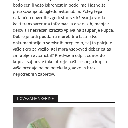
bodo cenili vašo iskrenost in bodo imeli jasnejša
pričakovanja ob ogledu avtomobila. Poleg tega
natančno navedite zgodovino vzdrževanja vozila,
kajti transparentna informacija o servisih, menjavi
delov ali nesrečah izrazito vpliva na zaupanje kupca.
Dobro je tudi poudariti morebitno lastništvo
dokumentacije o servisnih pregledih, saj to potrjuje
vašo skrb za vozilo. Kaj mora vsebovati dober oglas
za rabljen avtomobil? Predvsem odprt odnos do
kupca, saj boste tako hitreje našli resnega kupca,
vaša prodaja pa bo potekala gladko in brez
nepotrebnih zapletov.
POVEZANE VSEBINE