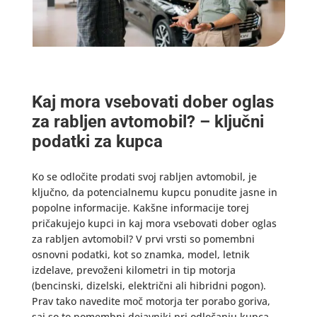
Kaj mora vsebovati dober oglas
za rabljen avtomobil? – ključni
podatki za kupca
Ko se odločite prodati svoj rabljen avtomobil, je
ključno, da potencialnemu kupcu ponudite jasne in
popolne informacije. Kakšne informacije torej
pričakujejo kupci in kaj mora vsebovati dober oglas
za rabljen avtomobil? V prvi vrsti so pomembni
osnovni podatki, kot so znamka, model, letnik
izdelave, prevoženi kilometri in tip motorja
(bencinski, dizelski, električni ali hibridni pogon).
Prav tako navedite moč motorja ter porabo goriva,
saj so to pomembni dejavniki pri odločanju kupca.