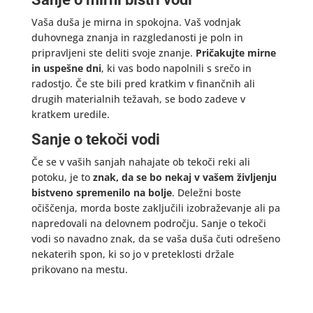
Vaša duša je mirna in spokojna. Vaš vodnjak
duhovnega znanja in razgledanosti je poln in
pripravljeni ste deliti svoje znanje.
Pričakujte mirne
in uspešne dni
, ki vas bodo napolnili s srečo in
radostjo. Če ste bili pred kratkim v finančnih ali
drugih materialnih težavah, se bodo zadeve v
kratkem uredile.
Sanje o tekoči vodi
Če se v vaših sanjah nahajate ob tekoči reki ali
potoku, je to
znak, da se bo nekaj v vašem življenju
bistveno spremenilo na bolje
. Deležni boste
očiščenja, morda boste zaključili izobraževanje ali pa
napredovali na delovnem področju. Sanje o tekoči
vodi so navadno znak, da se vaša duša čuti odrešeno
nekaterih spon, ki so jo v preteklosti držale
prikovano na mestu.