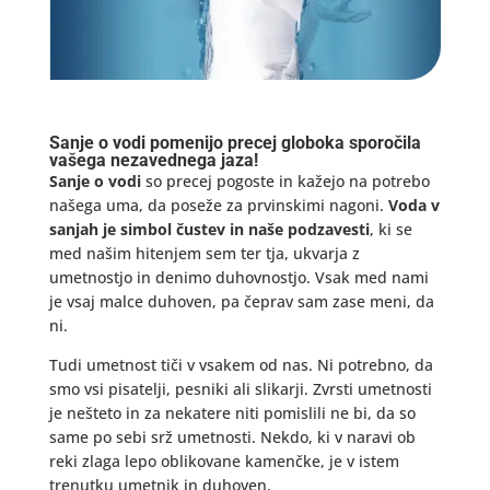
Sanje o vodi pomenijo precej globoka sporočila
vašega nezavednega jaza!
Sanje o vodi
so precej pogoste in kažejo na potrebo
našega uma, da poseže za prvinskimi nagoni.
Voda v
sanjah je simbol čustev in naše podzavesti
, ki se
med našim hitenjem sem ter tja, ukvarja z
umetnostjo in denimo duhovnostjo. Vsak med nami
je vsaj malce duhoven, pa čeprav sam zase meni, da
ni.
Tudi umetnost tiči v vsakem od nas. Ni potrebno, da
smo vsi pisatelji, pesniki ali slikarji. Zvrsti umetnosti
je nešteto in za nekatere niti pomislili ne bi, da so
same po sebi srž umetnosti. Nekdo, ki v naravi ob
reki zlaga lepo oblikovane kamenčke, je v istem
trenutku umetnik in duhoven.