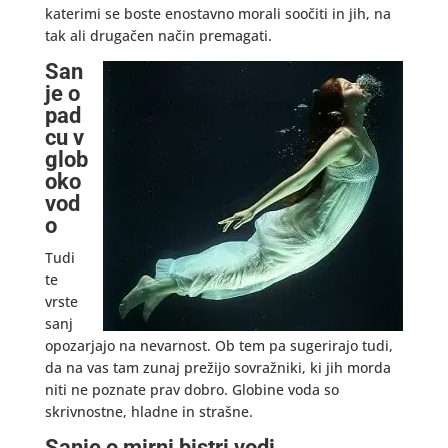
katerimi se boste enostavno morali soočiti in jih, na
tak ali drugačen način premagati.
San
je o
pad
cu v
glob
oko
vod
o
Tudi
te
vrste
sanj
opozarjajo na nevarnost. Ob tem pa sugerirajo tudi,
da na vas tam zunaj prežijo sovražniki, ki jih morda
niti ne poznate prav dobro. Globine voda so
skrivnostne, hladne in strašne.
Sanje o mirni bistri vodi