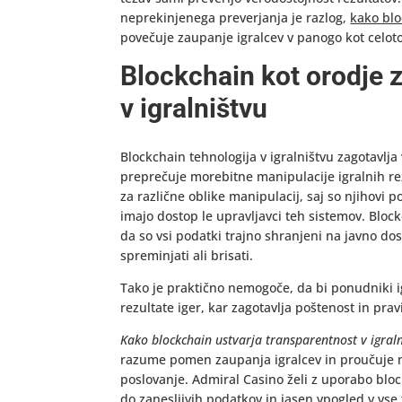
neprekinjenega preverjanja je razlog,
kako blo
povečuje zaupanje igralcev v panogo kot celoto
Blockchain kot orodje 
v igralništvu
Blockchain tehnologija v igralništvu zagotavlja
preprečuje morebitne manipulacije igralnih rezu
za različne oblike manipulacij, saj so njihovi p
imajo dostop le upravljavci teh sistemov. Bloc
da so vsi podatki trajno shranjeni na javno dos
spreminjati ali brisati.
Tako je praktično nemogoče, da bi ponudniki ig
rezultate iger, kar zagotavlja poštenost in pra
Kako blockchain ustvarja transparentnost v igral
razume pomen zaupanja igralcev in proučuje mo
poslovanje. Admiral Casino želi z uporabo bloc
do zanesljivih podatkov in jasen vpogled v vse 