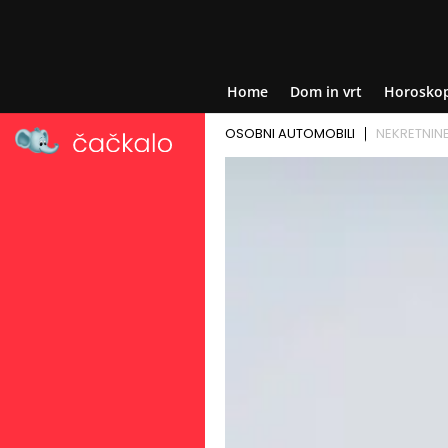
Home
Dom in vrt
Horosko