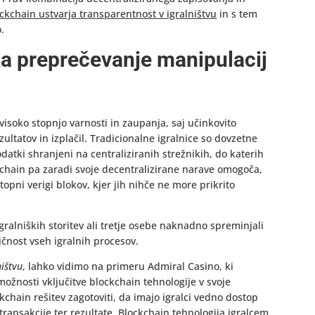
ckchain ustvarja transparentnost v igralništvu
in s tem
.
za preprečevanje manipulacij
 visoko stopnjo varnosti in zaupanja, saj učinkovito
ltatov in izplačil. Tradicionalne igralnice so dovzetne
odatki shranjeni na centraliziranih strežnikih, do katerih
kchain pa zaradi svoje decentralizirane narave omogoča,
topni verigi blokov, kjer jih nihče ne more prikrito
ralniških storitev ali tretje osebe naknadno spreminjali
vičnost vseh igralnih procesov.
ništvu
, lahko vidimo na primeru Admiral Casino, ki
žnosti vključitve blockchain tehnologije v svoje
kchain rešitev zagotoviti, da imajo igralci vedno dostop
transakcije ter rezultate. Blockchain tehnologija igralcem