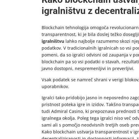
igralništvu z decentrali
Blockchain tehnologija omogoča revolucionarne
transparentnost, ki je bila doslej težko doseglj
igralništvu
lahko najbolje razumemo skozi njeg
podatkov. V tradicionalnih igralnicah so vsi pod
pomeni, da so igralci odvisni od zaupanja v p
blockchain pa so vsi podatki o stavah, rezultat
javno dostopni, nespremenljivi in preverljivi.
Vsak podatek se namreč shrani v verigi blokov
uporabnikov.
Igralci tako pridobijo jasno in neposredno zago
pristnost poteka igre in izidov. Takšno transp
tudi Admiral Casino, ki prepoznava prednosti t
igralnega okolja. Poleg tega igralci niso več 
sami ali s pomočjo neodvisnih tretjih oseb pr
Kako blockchain ustvarja transparentnost v ig
decentraliziranosti in dostopnosti informacij, z