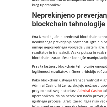
krog uporabnikov.
Neprekinjeno preverjanj
blockchain tehnologije
Ena izmed ključnih prednosti blockchain tehno
neodvisnega preverjanja poštenosti igralnih pos
nimajo neposrednega vpogleda v sistem igre, 
rezultatov in transakcij. Vsaka poteza in vsak 
blockchain, zaradi česar kasnejše manipulacij
Prav ta lastnost blockchain tehnologije omogo
legitimnost rezultatov, s čimer pridobijo več za
Kako blockchain ustvarja transparentnost v igra
Admiral Casino, ki že raziskujejo možnosti upo
preglednosti svojih storitev.
Admiral Casino
tak
uporabnikom, da na neodvisen način preverijo 
igralnega procesa. Igralci zaradi tega niso ve
težav sami preverijo verodostojnost rezultatov