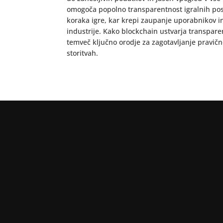
omogoča popolno transparentnost igralnih post
koraka igre, kar krepi zaupanje uporabnikov i
industrije. Kako blockchain ustvarja transparen
temveč ključno orodje za zagotavljanje pravično
storitvah.