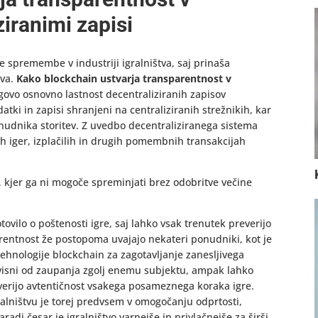
ziranimi zapisi
 spremembe v industriji igralništva, saj prinaša
iva.
Kako blockchain ustvarja transparentnost v
ovo osnovno lastnost decentraliziranih zapisov
atki in zapisi shranjeni na centraliziranih strežnikih, kar
onudnika storitev. Z uvedbo decentraliziranega sistema
ih iger, izplačilih in drugih pomembnih transakcijah
, kjer ga ni mogoče spreminjati brez odobritve večine
tovilo o poštenosti igre, saj lahko vsak trenutek preverijo
arentnost že postopoma uvajajo nekateri ponudniki, kot je
ehnologije blockchain za zagotavljanje zanesljivega
odvisni od zaupanja zgolj enemu subjektu, ampak lahko
everijo avtentičnost vsakega posameznega koraka igre.
ralništvu je torej predvsem v omogočanju odprtosti,
aradi česar je igralništvo varnejše in privlačnejše za širši