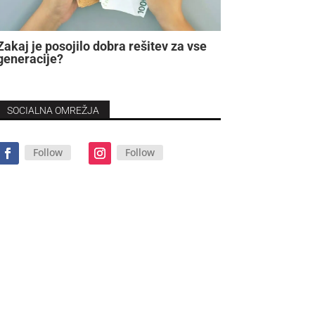
Zakaj je posojilo dobra rešitev za vse
generacije?
SOCIALNA OMREŽJA
Follow
Follow