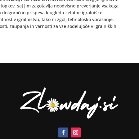
opkov, saj jim zagotavlja neodvisno preverjanje vsakega
n dolgoročno prispeva k ugledu celotne igralniške
tnost v igralništvu, tako ni zgolj tehnološko vprašanje,
sti, zaupanja in varnosti za vse sodelujoče v igralniških