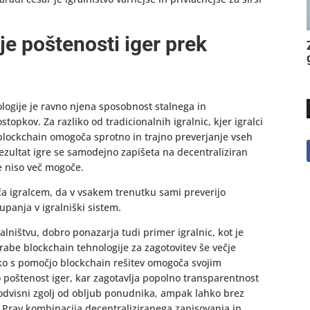
e poštenosti iger prek
logije je ravno njena sposobnost stalnega in
topkov. Za razliko od tradicionalnih igralnic, kjer igralci
blockchain omogoča sprotno in trajno preverjanje vseh
rezultat igre se samodejno zapišeta na decentraliziran
e niso več mogoče.
ča igralcem, da v vsakem trenutku sami preverijo
upanja v igralniški sistem.
lništvu, dobro ponazarja tudi primer igralnic, kot je
rabe blockchain tehnologije za zagotovitev še večje
o s pomočjo blockchain rešitev omogoča svojim
poštenost iger, kar zagotavlja popolno transparentnost
č odvisni zgolj od obljub ponudnika, ampak lahko brez
. Prav kombinacija decentraliziranega zapisovanja in