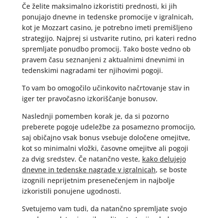
Če želite maksimalno izkoristiti prednosti, ki jih
ponujajo dnevne in tedenske promocije v igralnicah,
kot je Mozzart casino, je potrebno imeti premišljeno
strategijo. Najprej si ustvarite rutino, pri kateri redno
spremljate ponudbo promocij. Tako boste vedno ob
pravem času seznanjeni z aktualnimi dnevnimi in
tedenskimi nagradami ter njihovimi pogoji.
To vam bo omogočilo učinkovito načrtovanje stav in
iger ter pravočasno izkoriščanje bonusov.
Naslednji pomemben korak je, da si pozorno
preberete pogoje udeležbe za posamezno promocijo,
saj običajno vsak bonus vsebuje določene omejitve,
kot so minimalni vložki, časovne omejitve ali pogoji
za dvig sredstev. Če natančno veste,
kako delujejo
dnevne in tedenske nagrade v igralnicah
, se boste
izognili neprijetnim presenečenjem in najbolje
izkoristili ponujene ugodnosti.
Svetujemo vam tudi, da natančno spremljate svojo