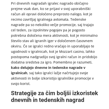
Pri dnevnih nagradah igralec nagrado običajno
prejme vsak dan, ko se prijavi v svoj uporabniški
račun ali opravi določeno preprosto nalogo, kot je
recimo zavrtljaj igralnega avtomata. Tedenske
nagrade pa so nekoliko večje promocije, saj trajajo
cel teden, za izpolnitev pogojev pa je pogosto
potrebna določena mera aktivnosti, kot je minimalno
število stav ali igranih iger v določenem časovnem
okviru. Če se igralci redno vračajo in uporabljajo te
ugodnosti v igralnicah, kot je Mozzart casino, lahko
postopoma nadgradijo svoj igralni račun in pridobijo
dodatna sredstva za igro. Pomembno je razumeti,
kako delujejo dnevne in tedenske nagrade v
igralnicah
, saj tako igralci lažje načrtujejo svoje
aktivnosti in bolje izkoristijo igralniške promocije v
svojo korist.
Strategije za čim boljši izkoristek
dnevnih in tedenskih nagrad