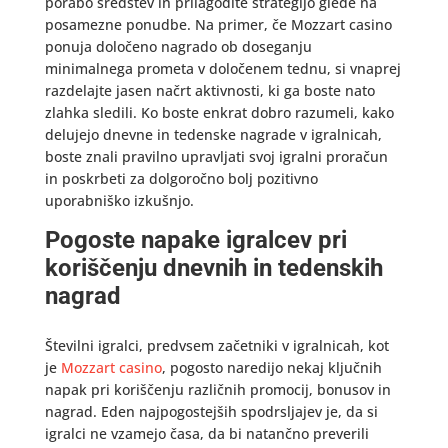
porabo sredstev in prilagodite strategijo glede na
posamezne ponudbe. Na primer, če Mozzart casino
ponuja določeno nagrado ob doseganju
minimalnega prometa v določenem tednu, si vnaprej
razdelajte jasen načrt aktivnosti, ki ga boste nato
zlahka sledili. Ko boste enkrat dobro razumeli, kako
delujejo dnevne in tedenske nagrade v igralnicah,
boste znali pravilno upravljati svoj igralni proračun
in poskrbeti za dolgoročno bolj pozitivno
uporabniško izkušnjo.
Pogoste napake igralcev pri
koriščenju dnevnih in tedenskih
nagrad
Številni igralci, predvsem začetniki v igralnicah, kot
je
Mozzart casino
, pogosto naredijo nekaj ključnih
napak pri koriščenju različnih promocij, bonusov in
nagrad. Eden najpogostejših spodrsljajev je, da si
igralci ne vzamejo časa, da bi natančno preverili