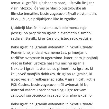
tematiki, grafiki, glasbenem ozadju, številu linij ter
višini vložkov. Če vas privlačijo pustolovske ali
filmske tematike, boste zagotovo uživali v avtomatih,
ki vključujejo priljubljene like in zgodbe.
Ljubitelji klasičnih avtomatov bodo morda raje
posegli po preprostih igralnih avtomatih s simboli
sadja ali številk, ki pričarajo pristno retro vzdušje.
Kako igrati na igralnih avtomatih in hkrati uživati?
Pomembno je, da si vzamemo čas, primerjamo
različne avtomate in ugotovimo, kateri nam je najbolj
všeč in kateri ustreza našemu načinu igranja.
Nekateri igralni avtomati so primerni za igralce, ki
želijo več manjših dobitkov, drugi pa za igralce, ki
iščejo večje in redkejše izplačila. V igralnicah, kot je
PSK Casino, boste zagotovo našli avtomat, ki bo
ustrezal vašemu osebnemu slogu igre ter vam
zagotovil sproščujočo in zabavno igralno izkušnjo.
Kako igrati na igralnih avtomatih in hkrati uživati?