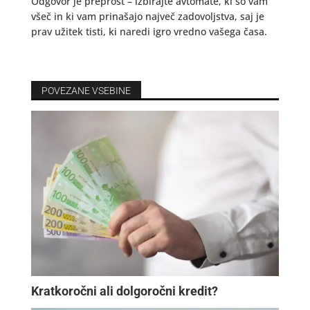
Odgovor je preprost – izbirajte avtomate, ki so vam
všeč in ki vam prinašajo največ zadovoljstva, saj je
prav užitek tisti, ki naredi igro vredno vašega časa.
POVEZANE VSEBINE
Kratkoročni ali dolgoročni kredit?