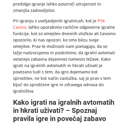
predolgo igranje lahko povzroči utrujenost in
zmanjša zadovoljstvo.
Pri igranju v uveljavljenih igralnicah, kot je
PSK
Casino
, lahko uporabimo različne odgovorne igralne
funkcije, kot so omejitev dnevnih vložkov ali časovno
opozorilo, ki nas opozori, ko smo blizu svoje
omejitve. Prav te možnosti nam pomagajo, da se
lažje nadzorujemo in poskrbimo, da igralni avtomati
ostanejo zabavna dejavnost namesto težave. Kako
igrati na igralnih avtomatih in hkrati uživati je
povezano tudi s tem, da igro dojemamo kot
sprostitev, ne kot način zaslužka, saj je prav v tem
ključ do sproščene igre in zdravega odnosa do
igralništva.
Kako igrati na igralnih avtomatih
in hkrati uživati? – Spoznaj
pravila igre in povečaj zabavo