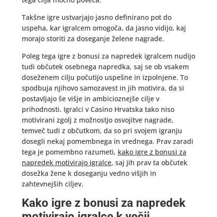
Takšne igre ustvarjajo jasno definirano pot do
uspeha, kar igralcem omogoča, da jasno vidijo, kaj
morajo storiti za doseganje želene nagrade.
Poleg tega igre z bonusi za napredek igralcem nudijo
tudi občutek osebnega napredka, saj se ob vsakem
doseženem cilju počutijo uspešne in izpolnjene. To
spodbuja njihovo samozavest in jih motivira, da si
postavljajo še višje in ambicioznejše cilje v
prihodnosti. Igralci v Casino Hrvatska tako niso
motivirani zgolj z možnostjo osvojitve nagrade,
temveč tudi z občutkom, da so pri svojem igranju
dosegli nekaj pomembnega in vrednega. Prav zaradi
tega je pomembno razumeti,
kako igre z bonusi za
napredek motivirajo igralce
, saj jih prav ta občutek
dosežka žene k doseganju vedno višjih in
zahtevnejših ciljev.
Kako igre z bonusi za napredek
motivirajo igralce k večji