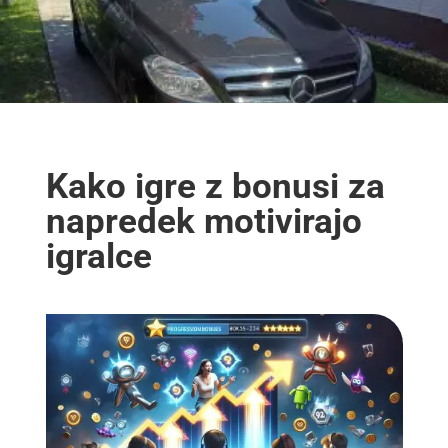
Kako igre z bonusi za
napredek motivirajo
igralce