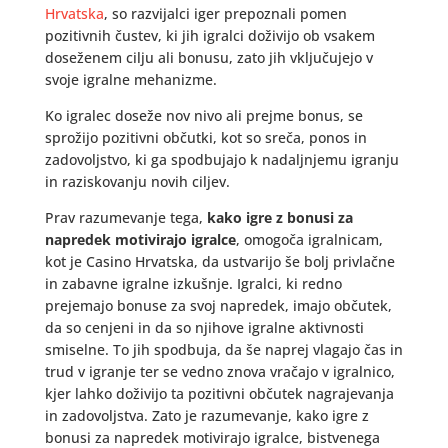
Hrvatska
, so razvijalci iger prepoznali pomen
pozitivnih čustev, ki jih igralci doživijo ob vsakem
doseženem cilju ali bonusu, zato jih vključujejo v
svoje igralne mehanizme.
Ko igralec doseže nov nivo ali prejme bonus, se
sprožijo pozitivni občutki, kot so sreča, ponos in
zadovoljstvo, ki ga spodbujajo k nadaljnjemu igranju
in raziskovanju novih ciljev.
Prav razumevanje tega,
kako igre z bonusi za
napredek motivirajo igralce
, omogoča igralnicam,
kot je Casino Hrvatska, da ustvarijo še bolj privlačne
in zabavne igralne izkušnje. Igralci, ki redno
prejemajo bonuse za svoj napredek, imajo občutek,
da so cenjeni in da so njihove igralne aktivnosti
smiselne. To jih spodbuja, da še naprej vlagajo čas in
trud v igranje ter se vedno znova vračajo v igralnico,
kjer lahko doživijo ta pozitivni občutek nagrajevanja
in zadovoljstva. Zato je razumevanje, kako igre z
bonusi za napredek motivirajo igralce, bistvenega