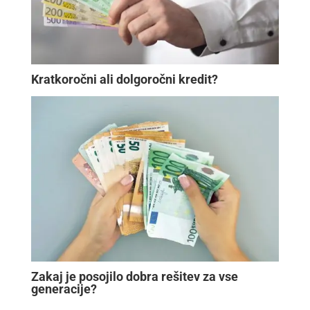
Kratkoročni ali dolgoročni kredit?
Zakaj je posojilo dobra rešitev za vse
generacije?