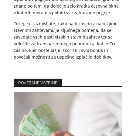
znane po tem, da določijo zelo kratka časovna okna,
v katerih morate izpolniti vse zahtevane pogoje.
Torej, ko razmišljate, kako najti casino z najnižjimi
stavnimi zahtevami, je ključnega pomena, da se
zavedate vseh pasti visokih stavnih zahtev ter se
odločite za transparentnega ponudnika, kot je Cro
casino, kjer boste lažje izkoristili svoj bonus in
povečali možnosti za uspešno izplačilo dobitkov.
POVEZANE VSEBINE