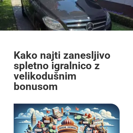
Kako najti zanesljivo
spletno igralnico z
velikodušnim
bonusom