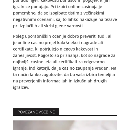
ponudbi iger, kakovosti bonusov in pogojev, ki jih
igralnice ponujajo. Pri izbiri online casinoja je
pomembno, da se izogibate tistim z večinskimi
negativnimi ocenami, saj to lahko nakazuje na težave
pri izplačilih ali skrbi glede varnosti.
Poleg uporabniških ocen je dobro preveriti tudi, ali
je online casino prejel kakršnekoli nagrade ali
certifikate, ki potrjujejo njegovo kakovost in
zanesljivost. Pogosto so priznanja, kot so nagrade za
najboljši casino leta ali certifikati za odgovorno
igranje, indikatorji, da je casino zaupanja vreden. Na
ta način lahko zagotovite, da bo vaša izbira temeljila
na preverjenih informacijah in izkušnjah drugih
igralcev.
POVEZANE VSEBINE