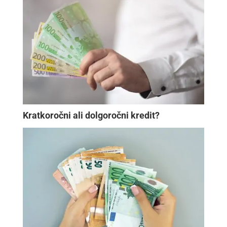
Kratkoročni ali dolgoročni kredit?