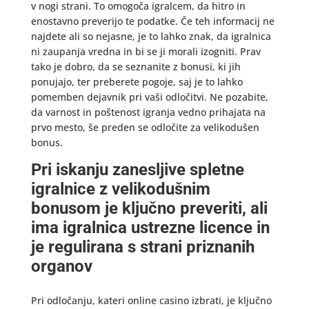
v nogi strani. To omogoča igralcem, da hitro in
enostavno preverijo te podatke. Če teh informacij ne
najdete ali so nejasne, je to lahko znak, da igralnica
ni zaupanja vredna in bi se ji morali izogniti. Prav
tako je dobro, da se seznanite z bonusi, ki jih
ponujajo, ter preberete pogoje, saj je to lahko
pomemben dejavnik pri vaši odločitvi. Ne pozabite,
da varnost in poštenost igranja vedno prihajata na
prvo mesto, še preden se odločite za velikodušen
bonus.
Pri iskanju zanesljive spletne
igralnice z velikodušnim
bonusom je ključno preveriti, ali
ima igralnica ustrezne licence in
je regulirana s strani priznanih
organov
Pri odločanju, kateri online casino izbrati, je ključno