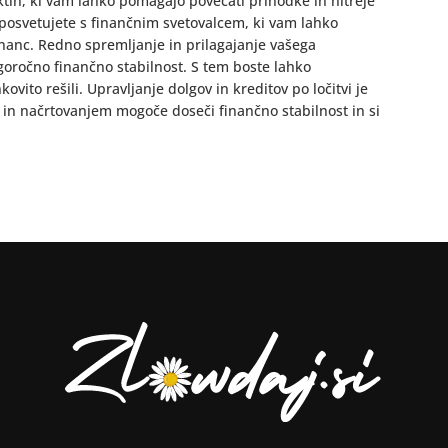
ektih, ki vam lahko pomagajo povečati prihodke in hitreje
e posvetujete s finančnim svetovalcem, ki vam lahko
inanc. Redno spremljanje in prilagajanje vašega
oročno finančno stabilnost. S tem boste lahko
ovito rešili. Upravljanje dolgov in kreditov po ločitvi je
 in načrtovanjem mogoče doseči finančno stabilnost in si