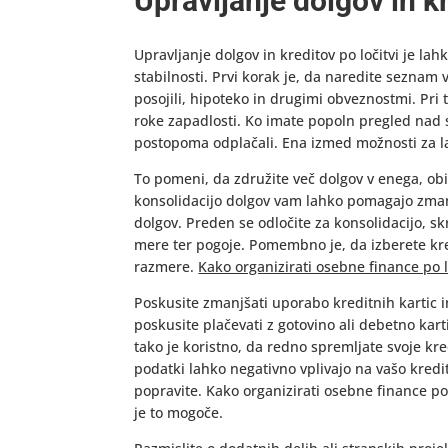
Upravljanje dolgov in k
Upravljanje dolgov in kreditov po ločitvi je l
stabilnosti. Prvi korak je, da naredite seznam 
posojili, hipoteko in drugimi obveznostmi. Pri
roke zapadlosti. Ko imate popoln pregled nad s
postopoma odplačali. Ena izmed možnosti za la
To pomeni, da združite več dolgov v enega, obi
konsolidacijo dolgov vam lahko pomagajo zman
dolgov. Preden se odločite za konsolidacijo, s
mere ter pogoje. Pomembno je, da izberete kre
razmere.
Kako organizirati osebne finance po l
Poskusite zmanjšati uporabo kreditnih kartic 
poskusite plačevati z gotovino ali debetno kart
tako je koristno, da redno spremljate svoje kre
podatki lahko negativno vplivajo na vašo kred
popravite. Kako organizirati osebne finance po 
je to mogoče.