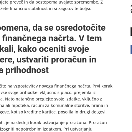
jete preveč in da postopoma uvajate spremembe. Z
ete finančno stabilnost in si zagotovite boljšo
 pomena, da se osredotočite
 finančnega načrta. V tem
ali, kako oceniti svoje
re, ustvariti proračun in
za prihodnost
čite na vzpostavitev novega finančnega načrta. Prvi korak
vse svoje prihodke, vključno s plačo, prejemki iz
a. Nato natančno preglejte svoje izdatke, vključno z
ina ali hipoteka, računi za komunalne storitve, hrana in
ove, kot so kreditne kartice, posojila in drugi dolgovi.
ah, je naslednji korak ustvarjanje proračuna. Proračun
 izogniti nepotrebnim izdatkom. Pri ustvarjanju