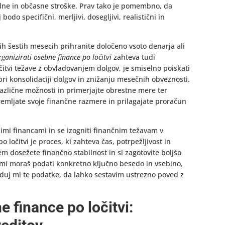
redne in občasne stroške. Prav tako je pomembno, da
 bodo specifični, merljivi, dosegljivi, realistični in
njih šestih mesecih prihranite določeno vsoto denarja ali
ganizirati osebne finance po ločitvi
zahteva tudi
čitvi težave z obvladovanjem dolgov, je smiselno poiskati
ri konsolidaciji dolgov in znižanju mesečnih obveznosti.
različne možnosti in primerjajte obrestne mere ter
emljate svoje finančne razmere in prilagajate proračun
mi financami in se izogniti finančnim težavam v
 ločitvi je proces, ki zahteva čas, potrpežljivost in
m dosežete finančno stabilnost in si zagotovite boljšo
 mi moraš podati konkretno ključno besedo in vsebino,
eduj mi te podatke, da lahko sestavim ustrezno poved z
e finance po ločitvi: