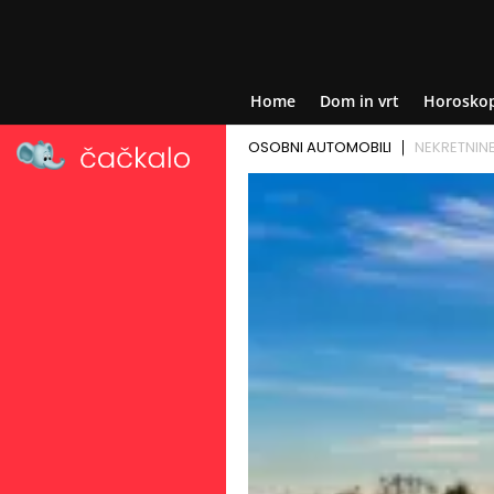
Home
Dom in vrt
Horosko