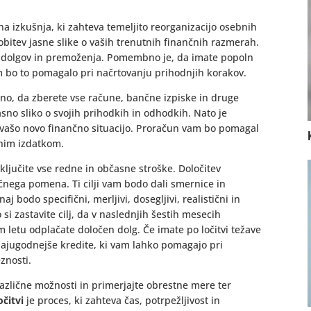
na izkušnja, ki zahteva temeljito reorganizacijo osebnih
idobitev jasne slike o vaših trenutnih finančnih razmerah.
v, dolgov in premoženja. Pomembno je, da imate popoln
 bo to pomagalo pri načrtovanju prihodnjih korakov.
tno, da zberete vse račune, bančne izpiske in druge
asno sliko o svojih prihodkih in odhodkih. Nato je
l vašo novo finančno situacijo. Proračun vam bo pomagal
bnim izdatkom.
ključite vse redne in občasne stroške. Določitev
učnega pomena. Ti cilji vam bodo dali smernice in
aj bodo specifični, merljivi, dosegljivi, realistični in
i zastavite cilj, da v naslednjih šestih mesecih
m letu odplačate določen dolg. Če imate po ločitvi težave
najugodnejše kredite, ki vam lahko pomagajo pri
znosti.
različne možnosti in primerjajte obrestne mere ter
očitvi
je proces, ki zahteva čas, potrpežljivost in