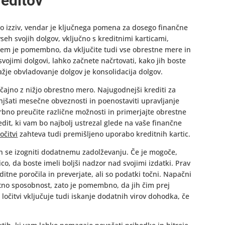
reditov
ahko izziv, vendar je ključnega pomena za dosego finančne
vseh svojih dolgov, vključno s kreditnimi karticami,
 tem je pomembno, da vključite tudi vse obrestne mere in
vojimi dolgovi, lahko začnete načrtovati, kako jih boste
žje obvladovanje dolgov je konsolidacija dolgov.
čajno z nižjo obrestno mero. Najugodnejši krediti za
jšati mesečne obveznosti in poenostaviti upravljanje
krbno preučite različne možnosti in primerjajte obrestne
dit, ki vam bo najbolj ustrezal glede na vaše finančne
očitvi
zahteva tudi premišljeno uporabo kreditnih kartic.
in se izogniti dodatnemu zadolževanju. Če je mogoče,
ico, da boste imeli boljši nadzor nad svojimi izdatki. Prav
ditne poročila in preverjate, ali so podatki točni. Napačni
itno sposobnost, zato je pomembno, da jih čim prej
ločitvi vključuje tudi iskanje dodatnih virov dohodka, če