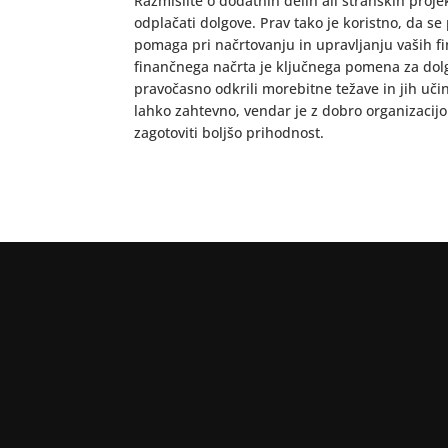
Razmislite o dodatnih delih ali stranskih proj
odplačati dolgove. Prav tako je koristno, da s
pomaga pri načrtovanju in upravljanju vaših f
finančnega načrta je ključnega pomena za dolg
pravočasno odkrili morebitne težave in jih učink
lahko zahtevno, vendar je z dobro organizacijo
zagotoviti boljšo prihodnost.