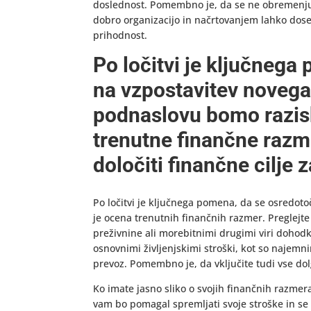
doslednost. Pomembno je, da se ne obremenju
dobro organizacijo in načrtovanjem lahko dosež
prihodnost.
Po ločitvi je ključnega
na vzpostavitev novega
podnaslovu bomo razisk
trenutne finančne razme
določiti finančne cilje 
Po ločitvi je ključnega pomena, da se osredoto
je ocena trenutnih finančnih razmer. Preglejte 
preživnine ali morebitnimi drugimi viri dohodk
osnovnimi življenjskimi stroški, kot so najemn
prevoz. Pomembno je, da vključite tudi vse dolg
Ko imate jasno sliko o svojih finančnih razmer
vam bo pomagal spremljati svoje stroške in se