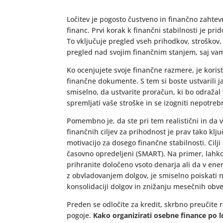
Ločitev je pogosto čustveno in finančno zahtev
financ. Prvi korak k finančni stabilnosti je pr
To vključuje pregled vseh prihodkov, stroško
pregled nad svojim finančnim stanjem, saj vam
Ko ocenjujete svoje finančne razmere, je koris
finančne dokumente. S tem si boste ustvarili j
smiselno, da ustvarite proračun, ki bo odraža
spremljati vaše stroške in se izogniti nepotre
Pomembno je, da ste pri tem realistični in da v
finančnih ciljev za prihodnost je prav tako klj
motivacijo za dosego finančne stabilnosti. Cilji n
časovno opredeljeni (SMART). Na primer, lahko s
prihranite določeno vsoto denarja ali da v ene
z obvladovanjem dolgov, je smiselno poiskati 
konsolidaciji dolgov in znižanju mesečnih obve
Preden se odločite za kredit, skrbno preučite 
pogoje.
Kako organizirati osebne finance po l