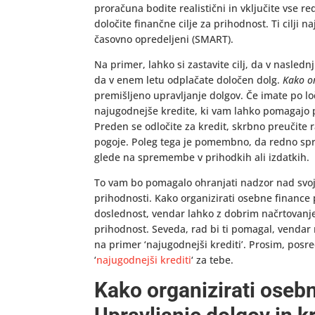
proračuna bodite realistični in vključite vse 
določite finančne cilje za prihodnost. Ti cilji naj
časovno opredeljeni (SMART).
Na primer, lahko si zastavite cilj, da v nasled
da v enem letu odplačate določen dolg.
Kako or
premišljeno upravljanje dolgov. Če imate po lo
najugodnejše kredite, ki vam lahko pomagajo p
Preden se odločite za kredit, skrbno preučite 
pogoje. Poleg tega je pomembno, da redno spr
glede na spremembe v prihodkih ali izdatkih.
To vam bo pomagalo ohranjati nadzor nad svoji
prihodnosti. Kako organizirati osebne finance po
doslednost, vendar lahko z dobrim načrtovanje
prihodnost. Seveda, rad bi ti pomagal, vendar
na primer ‘najugodnejši krediti’. Prosim, posr
‘
najugodnejši krediti
‘ za tebe.
Kako organizirati osebn