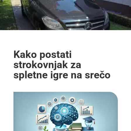
Kako postati
strokovnjak za
spletne igre na srečo