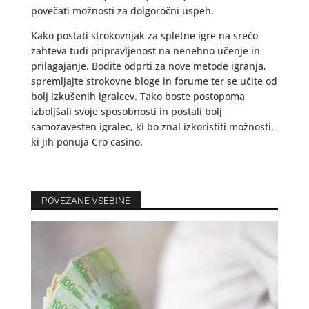
povečati možnosti za dolgoročni uspeh.
Kako postati strokovnjak za spletne igre na srečo
zahteva tudi pripravljenost na nenehno učenje in
prilagajanje. Bodite odprti za nove metode igranja,
spremljajte strokovne bloge in forume ter se učite od
bolj izkušenih igralcev. Tako boste postopoma
izboljšali svoje sposobnosti in postali bolj
samozavesten igralec, ki bo znal izkoristiti možnosti,
ki jih ponuja Cro casino.
POVEZANE VSEBINE