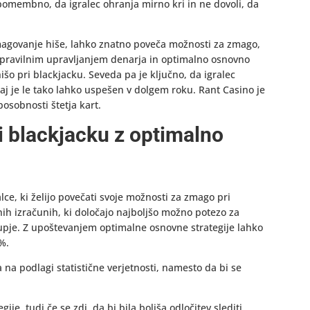
e pomembno, da igralec ohranja mirno kri in ne dovoli, da
emagovanje hiše, lahko znatno poveča možnosti za zmago,
 s pravilnim upravljanjem denarja in optimalno osnovno
išo pri blackjacku. Seveda pa je ključno, da igralec
saj je le tako lahko uspešen v dolgem roku. Rant Casino je
osobnosti štetja kart.
i blackjacku z optimalno
lce, ki želijo povečati svoje možnosti za zmago pri
nih izračunih, ki določajo najboljšo možno potezo za
krupje. Z upoštevanjem optimalne osnovne strategije lahko
%.
a na podlagi statistične verjetnosti, namesto da bi se
je, tudi če se zdi, da bi bila boljša odločitev slediti