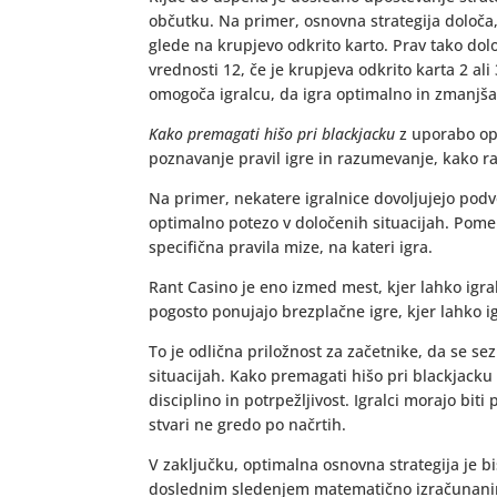
občutku. Na primer, osnovna strategija določa,
glede na krupjevo odkrito karto. Prav tako dol
vrednosti 12, če je krupjeva odkrito karta 2 al
omogoča igralcu, da igra optimalno in zmanjša
Kako premagati hišo pri blackjacku
z uporabo op
poznavanje pravil igre in razumevanje, kako razl
Na primer, nekatere igralnice dovoljujejo podv
optimalno potezo v določenih situacijah. Pomem
specifična pravila mize, na kateri igra.
Rant Casino je eno izmed mest, kjer lahko igral
pogosto ponujajo brezplačne igre, kjer lahko ig
To je odlična priložnost za začetnike, da se sez
situacijah. Kako premagati hišo pri blackjacku
disciplino in potrpežljivost. Igralci morajo biti 
stvari ne gredo po načrtih.
V zaključku, optimalna osnovna strategija je b
doslednim sledenjem matematično izračunanim 