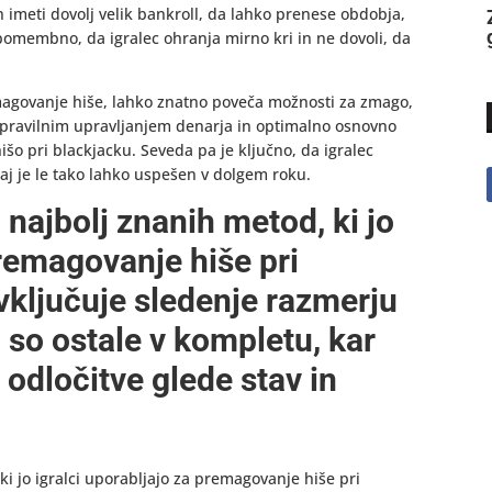
in imeti dovolj velik bankroll, da lahko prenese obdobja,
e pomembno, da igralec ohranja mirno kri in ne dovoli, da
emagovanje hiše, lahko znatno poveča možnosti za zmago,
 s pravilnim upravljanjem denarja in optimalno osnovno
išo pri blackjacku. Seveda pa je ključno, da igralec
saj je le tako lahko uspešen v dolgem roku.
 najbolj znanih metod, ki jo
premagovanje hiše pri
vključuje sledenje razmerju
ki so ostale v kompletu, kar
odločitve glede stav in
ki jo igralci uporabljajo za premagovanje hiše pri