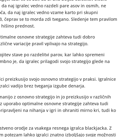
 da naj igralec vedno razdeli pare asov in osmih, ne
oča, da naj igralec vedno vzame karto pri skupni
i 3, čeprav se to morda zdi tvegano. Sledenje tem pravilom
 hišino prednost.
timalne osnovne strategije zahteva tudi dobro
ične variacije pravil vplivajo na strategijo.
ojitev stave po razdelitvi parov, kar lahko spremeni
bno je, da igralec prilagodi svojo strategijo glede na
ci preizkusijo svojo osnovno strategijo v praksi. Igralnice
ralci vadijo brez tveganja izgube denarja.
nanijo z osnovno strategijo in jo preizkusijo v različnih
 z uporabo optimalne osnovne strategije zahteva tudi
pripravljeni na nihanja v igri in ohraniti mirno kri, tudi ko
istveno orodje za vsakega resnega igralca blackjacka. Z
potezam lahko igralci znatno izboljšajo svoje možnosti