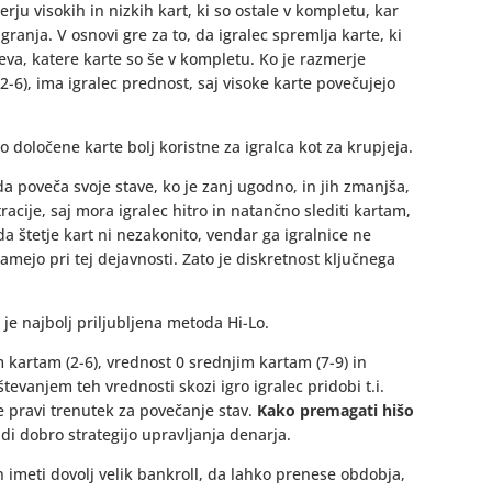
rju visokih in nizkih kart, ki so ostale v kompletu, kar
granja. V osnovi gre za to, da igralec spremlja karte, ki
eva, katere karte so še v kompletu. Ko je razmerje
t (2-6), ima igralec prednost, saj visoke karte povečujejo
 določene karte bolj koristne za igralca kot za krupjeja.
 poveča svoje stave, ko je zanj ugodno, in jih zmanjša,
tracije, saj mora igralec hitro in natančno slediti kartam,
 štetje kart ni nezakonito, vendar ga igralnice ne
jamejo pri tej dejavnosti. Zato je diskretnost ključnega
 je najbolj priljubljena metoda Hi-Lo.
m kartam (2-6), vrednost 0 srednjim kartam (7-9) in
števanjem teh vrednosti skozi igro igralec pridobi t.i.
je pravi trenutek za povečanje stav.
Kako premagati hišo
di dobro strategijo upravljanja denarja.
in imeti dovolj velik bankroll, da lahko prenese obdobja,