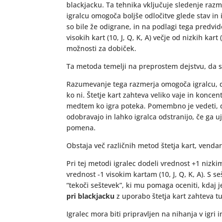
blackjacku. Ta tehnika vključuje sledenje razme
igralcu omogoča boljše odločitve glede stav in i
so bile že odigrane, in na podlagi tega predvid
visokih kart (10, J, Q, K, A) večje od nizkih kar
možnosti za dobiček.
Ta metoda temelji na preprostem dejstvu, da so
Razumevanje tega razmerja omogoča igralcu, da
ko ni. Štetje kart zahteva veliko vaje in koncen
medtem ko igra poteka. Pomembno je vedeti, da
odobravajo in lahko igralca odstranijo, če ga u
pomena.
Obstaja več različnih metod štetja kart, vendar
Pri tej metodi igralec dodeli vrednost +1 nizki
vrednost -1 visokim kartam (10, J, Q, K, A). S se
“tekoči seštevek”, ki mu pomaga oceniti, kdaj 
pri blackjacku
z uporabo štetja kart zahteva tu
Igralec mora biti pripravljen na nihanja v igri 