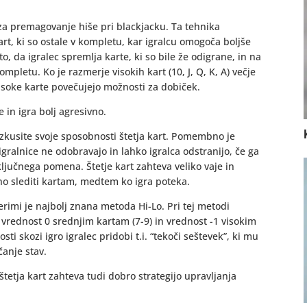
 za premagovanje hiše pri blackjacku. Ta tehnika
art, ki so ostale v kompletu, kar igralcu omogoča boljše
to, da igralec spremlja karte, ki so bile že odigrane, in na
mpletu. Ko je razmerje visokih kart (10, J, Q, K, A) večje
 visoke karte povečujejo možnosti za dobiček.
 in igra bolj agresivno.
zkusite svoje sposobnosti štetja kart. Pomembno je
igralnice ne odobravajo in lahko igralca odstranijo, če ga
 ključnega pomena. Štetje kart zahteva veliko vaje in
čno slediti kartam, medtem ko igra poteka.
erimi je najbolj znana metoda Hi-Lo. Pri tej metodi
, vrednost 0 srednjim kartam (7-9) in vrednost -1 visokim
sti skozi igro igralec pridobi t.i. “tekoči seštevek”, ki mu
čanje stav.
tetja kart zahteva tudi dobro strategijo upravljanja