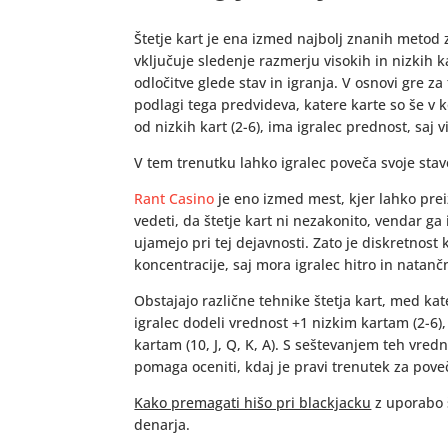
Štetje kart je ena izmed najbolj znanih metod
vključuje sledenje razmerju visokih in nizkih k
odločitve glede stav in igranja. V osnovi gre za 
podlagi tega predvideva, katere karte so še v ko
od nizkih kart (2-6), ima igralec prednost, saj
V tem trenutku lahko igralec poveča svoje stave
Rant Casino
je eno izmed mest, kjer lahko prei
vedeti, da štetje kart ni nezakonito, vendar ga 
ujamejo pri tej dejavnosti. Zato je diskretnost
koncentracije, saj mora igralec hitro in natan
Obstajajo različne tehnike štetja kart, med kat
igralec dodeli vrednost +1 nizkim kartam (2-6)
kartam (10, J, Q, K, A). S seštevanjem teh vredno
pomaga oceniti, kdaj je pravi trenutek za pove
Kako premagati hišo pri blackjacku
z uporabo š
denarja.