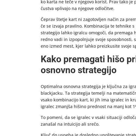
ko karta ne teče v njegovo korist. Prav tako j
čustva vplivajo na njegove odločitve.
Čeprav štetje kart ni zagotovljen način za pr
če se izvaja pravilno. Kombinacija te tehnike
strategijo lahko igralcu omogoči, da premaga h
redno vadi in izpopolnjuje svoje sposobnosti, 
eno izmed mest, kjer lahko preizkusite svoje sp
Kako premagati hišo pr
osnovno strategijo
Optimalna osnovna strategija je ključna za igra
blackjacku. Ta strategija temelji na matematič
vsako kombinacijo kart, ki jih ima igralec in 
igralec zmanjša hišino prednost na manj kot 1
To pomeni, da se igralec v vsaki situaciji odloč
zanašal na intuicijo ali srečo.
Ključ do uspeha je dosledno upoštevanje strategi