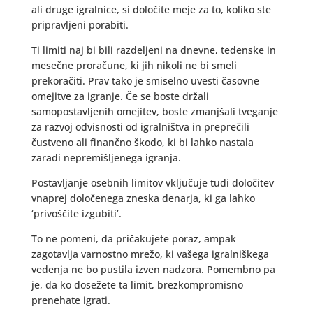
ali druge igralnice, si določite meje za to, koliko ste
pripravljeni porabiti.
Ti limiti naj bi bili razdeljeni na dnevne, tedenske in
mesečne proračune, ki jih nikoli ne bi smeli
prekoračiti. Prav tako je smiselno uvesti časovne
omejitve za igranje. Če se boste držali
samopostavljenih omejitev, boste zmanjšali tveganje
za razvoj odvisnosti od igralništva in preprečili
čustveno ali finančno škodo, ki bi lahko nastala
zaradi nepremišljenega igranja.
Postavljanje osebnih limitov vključuje tudi določitev
vnaprej določenega zneska denarja, ki ga lahko
‘privoščite izgubiti’.
To ne pomeni, da pričakujete poraz, ampak
zagotavlja varnostno mrežo, ki vašega igralniškega
vedenja ne bo pustila izven nadzora. Pomembno pa
je, da ko dosežete ta limit, brezkompromisno
prenehate igrati.