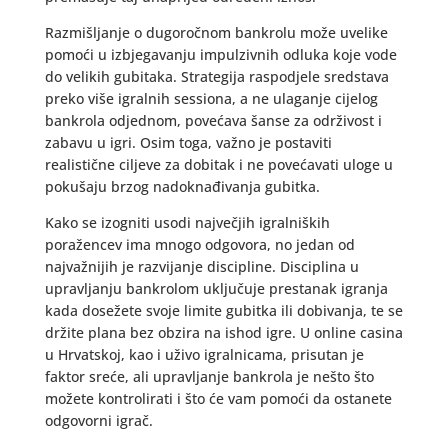
Razmišljanje o dugoročnom bankrolu može uvelike
pomoći u izbjegavanju impulzivnih odluka koje vode
do velikih gubitaka. Strategija raspodjele sredstava
preko više igralnih sessiona, a ne ulaganje cijelog
bankrola odjednom, povećava šanse za održivost i
zabavu u igri. Osim toga, važno je postaviti
realistične ciljeve za dobitak i ne povećavati uloge u
pokušaju brzog nadoknađivanja gubitka.
Kako se izogniti usodi največjih igralniških
poražencev ima mnogo odgovora, no jedan od
najvažnijih je razvijanje discipline. Disciplina u
upravljanju bankrolom uključuje prestanak igranja
kada dosežete svoje limite gubitka ili dobivanja, te se
držite plana bez obzira na ishod igre. U online casina
u Hrvatskoj, kao i uživo igralnicama, prisutan je
faktor sreće, ali upravljanje bankrola je nešto što
možete kontrolirati i što će vam pomoći da ostanete
odgovorni igrač.