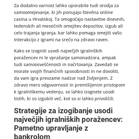
Za dodatno varnost lahko uporabite tudi orodja za
samoomejevanje, ki jih ponujajo številna online
casina u Hrvatskoj. Ta omogočajo nastavitve dnevnih,
tedenskih ali mesečnih omejitev depozitov, izgub ali
celo trajanja igranja, kar lahko pomaga omejiti vašo
interakcijo z igrami na srečo na zdravo raven.
Kako se izogniti usodi največjih igralniških
poražencev ni le vprašanje samonadzora, ampak
tudi samoosveščenosti in načrtovanja. Zavedati se
morate svojih finančnih sposobnosti in ne dovoliti,
da vam igra prevzame nadzor nad življenjem. Z
zdravo mero odgovornosti in premišljenim pristopom
k igralniškemu vedenju, se lahko izognete usodi
tistih, ki so izgubili več, kot so si lahko privoščili.
Strategije za izogibanje usodi
največjih igralniških poražencev:
Pametno upravljanje z
bankrolom