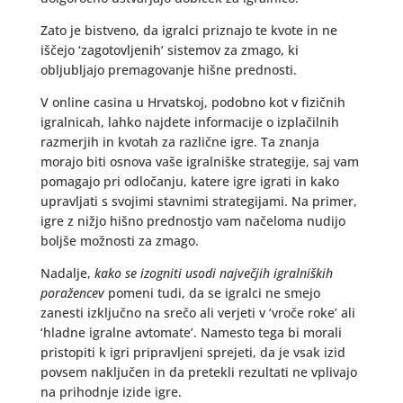
Zato je bistveno, da igralci priznajo te kvote in ne
iščejo ‘zagotovljenih’ sistemov za zmago, ki
obljubljajo premagovanje hišne prednosti.
V online casina u Hrvatskoj, podobno kot v fizičnih
igralnicah, lahko najdete informacije o izplačilnih
razmerjih in kvotah za različne igre. Ta znanja
morajo biti osnova vaše igralniške strategije, saj vam
pomagajo pri odločanju, katere igre igrati in kako
upravljati s svojimi stavnimi strategijami. Na primer,
igre z nižjo hišno prednostjo vam načeloma nudijo
boljše možnosti za zmago.
Nadalje,
kako se izogniti usodi največjih igralniških
poražencev
pomeni tudi, da se igralci ne smejo
zanesti izključno na srečo ali verjeti v ‘vroče roke’ ali
‘hladne igralne avtomate’. Namesto tega bi morali
pristopiti k igri pripravljeni sprejeti, da je vsak izid
povsem naključen in da pretekli rezultati ne vplivajo
na prihodnje izide igre.