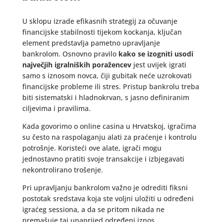
U sklopu izrade efikasnih strategij za očuvanje
financijske stabilnosti tijekom kockanja, ključan
element predstavlja pametno upravljanje
bankrolom. Osnovno pravilo
kako se izogniti usodi
največjih igralniških poražencev
jest uvijek igrati
samo s iznosom novca, čiji gubitak neće uzrokovati
financijske probleme ili stres. Pristup bankrolu treba
biti sistematski i hladnokrvan, s jasno definiranim
ciljevima i pravilima.
Kada govorimo o online casina u Hrvatskoj, igračima
su često na raspolaganju alati za praćenje i kontrolu
potrošnje. Koristeći ove alate, igrači mogu
jednostavno pratiti svoje transakcije i izbjegavati
nekontrolirano trošenje.
Pri upravljanju bankrolom važno je odrediti fiksni
postotak sredstava koja ste voljni uložiti u određeni
igraćeg sessiona, a da se pritom nikada ne
premašuje taj unaprijed određeni iznos.