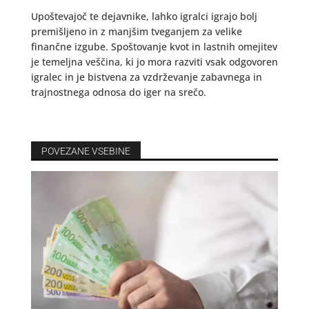
Upoštevajoč te dejavnike, lahko igralci igrajo bolj
premišljeno in z manjšim tveganjem za velike
finančne izgube. Spoštovanje kvot in lastnih omejitev
je temeljna veščina, ki jo mora razviti vsak odgovoren
igralec in je bistvena za vzdrževanje zabavnega in
trajnostnega odnosa do iger na srečo.
POVEZANE VSEBINE