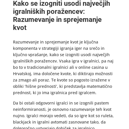
Kako se izogniti usodi največjih
igralniških poražencev:
Razumevanje in sprejemanje
kvot
Razumevanje in sprejemanje kvot je ključna
komponenta v strategiji igranja iger na srečo in
ključno vprašanje, kako se izogniti usodi največjih
igralniških poražencev. Vsaka igra v igralnici, pa naj
bo to v tradicionalni igralnici ali v online casina u
Hrvatskoj, ima določene kvote, ki diktirajo možnosti
za zmago ali poraz. Te kvote so pogosto izražene v
obliki ‘hišne prednosti’, ki predstavlja matematično
prednost, ki jo ima igralnica pred igralcem.
Da bi ostali odgovorni igralci in se izognili pastem
neinformiranosti, je osnovno razumevanje teh kvot
nujno. Igralci morajo vedeti, da so igre kot so ruleta,
blackjack in igralni avtomati zasnovane tako, da
dolgoročno ustvarjajo dobiček za igralnico.