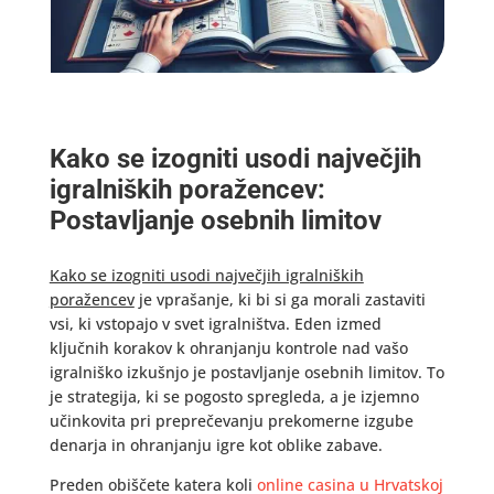
Kako se izogniti usodi največjih
igralniških poražencev:
Postavljanje osebnih limitov
Kako se izogniti usodi največjih igralniških
poražencev
je vprašanje, ki bi si ga morali zastaviti
vsi, ki vstopajo v svet igralništva. Eden izmed
ključnih korakov k ohranjanju kontrole nad vašo
igralniško izkušnjo je postavljanje osebnih limitov. To
je strategija, ki se pogosto spregleda, a je izjemno
učinkovita pri preprečevanju prekomerne izgube
denarja in ohranjanju igre kot oblike zabave.
Preden obiščete katera koli
online casina u Hrvatskoj