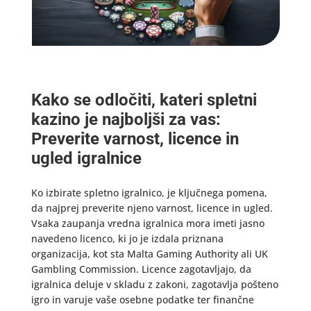
Kako se odločiti, kateri spletni
kazino je najboljši za vas:
Preverite varnost, licence in
ugled igralnice
Ko izbirate spletno igralnico, je ključnega pomena,
da najprej preverite njeno varnost, licence in ugled.
Vsaka zaupanja vredna igralnica mora imeti jasno
navedeno licenco, ki jo je izdala priznana
organizacija, kot sta Malta Gaming Authority ali UK
Gambling Commission. Licence zagotavljajo, da
igralnica deluje v skladu z zakoni, zagotavlja pošteno
igro in varuje vaše osebne podatke ter finančne