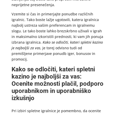
neprijetne presenečenja.
Vzemite si čas in primerjajte ponudbe različnih
igralnic. Tako boste lažje ugotovili, katera igralnica
najbolj ustreza vašim preferencam in igralnemu
slogu. Le tako boste lahko brezskrbno uživali v igrah
in maksimalno izkoristili prednosti, ki vam jih ponuja
izbrana igralnica.
Kako se odločiti, kateri spletni kazino
je najboljši za vas
, je torej odvisno tudi od
premišljene primerjave ponudb iger, bonusov in
promocij.
Kako se odločiti, kateri spletni
kazino je najboljši za vas:
Ocenite možnosti plačil, podporo
uporabnikom in uporabniško
izkušnjo
Pri izbiri spletne igralnice je pomembno, da ocenite