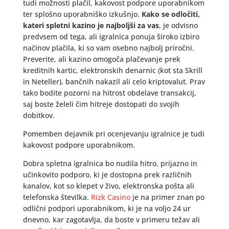
tudi možnosti plačil, kakovost podpore uporabnikom
ter splošno uporabniško izkušnjo.
Kako se odločiti,
kateri spletni kazino je najboljši za vas
, je odvisno
predvsem od tega, ali igralnica ponuja široko izbiro
načinov plačila, ki so vam osebno najbolj priročni.
Preverite, ali kazino omogoča plačevanje prek
kreditnih kartic, elektronskih denarnic (kot sta Skrill
in Neteller), bančnih nakazil ali celo kriptovalut. Prav
tako bodite pozorni na hitrost obdelave transakcij,
saj boste želeli čim hitreje dostopati do svojih
dobitkov.
Pomemben dejavnik pri ocenjevanju igralnice je tudi
kakovost podpore uporabnikom.
Dobra spletna igralnica bo nudila hitro, prijazno in
učinkovito podporo, ki je dostopna prek različnih
kanalov, kot so klepet v živo, elektronska pošta ali
telefonska številka.
Rizk Casino
je na primer znan po
odlični podpori uporabnikom, ki je na voljo 24 ur
dnevno, kar zagotavlja, da boste v primeru težav ali