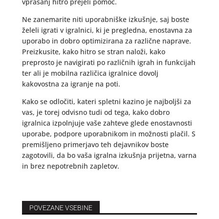
vprašanj hitro prejeli pomoč.
Ne zanemarite niti uporabniške izkušnje, saj boste
želeli igrati v igralnici, ki je pregledna, enostavna za
uporabo in dobro optimizirana za različne naprave.
Preizkusite, kako hitro se stran naloži, kako
preprosto je navigirati po različnih igrah in funkcijah
ter ali je mobilna različica igralnice dovolj
kakovostna za igranje na poti.
Kako se odločiti, kateri spletni kazino je najboljši za
vas, je torej odvisno tudi od tega, kako dobro
igralnica izpolnjuje vaše zahteve glede enostavnosti
uporabe, podpore uporabnikom in možnosti plačil. S
premišljeno primerjavo teh dejavnikov boste
zagotovili, da bo vaša igralna izkušnja prijetna, varna
in brez nepotrebnih zapletov.
POVEZANE VSEBINE