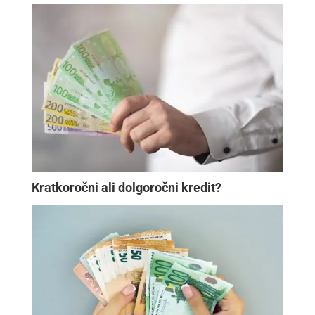
Kratkoročni ali dolgoročni kredit?