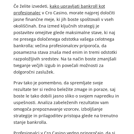
Če želite izvedeti,
kako upravljati bankroll kot
profesionalec
v Cro Casino, morate najprej določiti
jasne finančne meje, ki jih boste spoštovali v vseh
okoliščinah. Ena izmed ključnih strategij je
postavitev omejitve glede maksimalne stave, ki naj
ne presega določenega odstotka vašega celotnega
bankrolla; večina profesionalcev priporoča, da
posamezna stava znaša med enim in tremi odstotki
razpoložljivih sredstev. Na ta način boste zmanjšali
tveganje večjih izgub in povečali možnosti za
dolgoročni zaslužek.
Prav tako je pomembno, da spremljate svoje
rezultate ter si redno beležite zmage in poraze, saj
boste le tako dobili jasno sliko o svojem napredku in
uspešnosti. Analiza zabeleženih rezultatov vam
omogoča prepoznavanje vzorcev, izboljšanje
strategije in prilagoditev pristopa glede na trenutno
stanje bankrolla.
Profesionalci v Cro Casino vedno priporočajo, da si