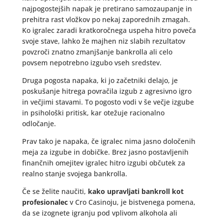
najpogostejših napak je pretirano samozaupanje in
prehitra rast vložkov po nekaj zaporednih zmagah.
Ko igralec zaradi kratkoročnega uspeha hitro poveča
svoje stave, lahko že majhen niz slabih rezultatov
povzroči znatno zmanjšanje bankrolla ali celo
povsem nepotrebno izgubo vseh sredstev.
Druga pogosta napaka, ki jo začetniki delajo, je
poskušanje hitrega povračila izgub z agresivno igro
in večjimi stavami. To pogosto vodi v še večje izgube
in psihološki pritisk, kar otežuje racionalno
odločanje.
Prav tako je napaka, če igralec nima jasno določenih
meja za izgube in dobičke. Brez jasno postavljenih
finančnih omejitev igralec hitro izgubi občutek za
realno stanje svojega bankrolla.
Če se želite naučiti,
kako upravljati bankroll kot
profesionalec
v Cro Casinoju, je bistvenega pomena,
da se izognete igranju pod vplivom alkohola ali