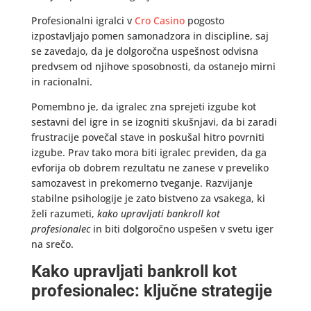
Profesionalni igralci v
Cro Casino
pogosto
izpostavljajo pomen samonadzora in discipline, saj
se zavedajo, da je dolgoročna uspešnost odvisna
predvsem od njihove sposobnosti, da ostanejo mirni
in racionalni.
Pomembno je, da igralec zna sprejeti izgube kot
sestavni del igre in se izogniti skušnjavi, da bi zaradi
frustracije povečal stave in poskušal hitro povrniti
izgube. Prav tako mora biti igralec previden, da ga
evforija ob dobrem rezultatu ne zanese v preveliko
samozavest in prekomerno tveganje. Razvijanje
stabilne psihologije je zato bistveno za vsakega, ki
želi razumeti,
kako upravljati bankroll kot
profesionalec
in biti dolgoročno uspešen v svetu iger
na srečo.
Kako upravljati bankroll kot
profesionalec: ključne strategije