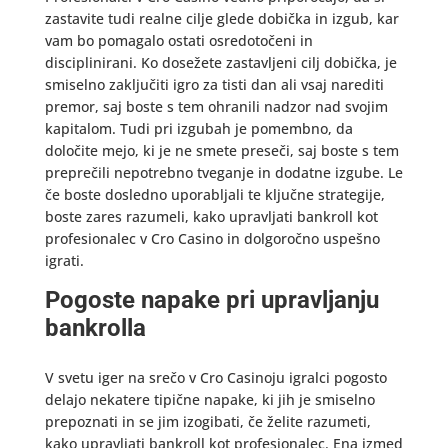
zastavite tudi realne cilje glede dobička in izgub, kar
vam bo pomagalo ostati osredotočeni in
disciplinirani. Ko dosežete zastavljeni cilj dobička, je
smiselno zaključiti igro za tisti dan ali vsaj narediti
premor, saj boste s tem ohranili nadzor nad svojim
kapitalom. Tudi pri izgubah je pomembno, da
določite mejo, ki je ne smete preseči, saj boste s tem
preprečili nepotrebno tveganje in dodatne izgube. Le
če boste dosledno uporabljali te ključne strategije,
boste zares razumeli, kako upravljati bankroll kot
profesionalec v Cro Casino in dolgoročno uspešno
igrati.
Pogoste napake pri upravljanju
bankrolla
V svetu iger na srečo v Cro Casinoju igralci pogosto
delajo nekatere tipične napake, ki jih je smiselno
prepoznati in se jim izogibati, če želite razumeti,
kako upravljati bankroll kot profesionalec. Ena izmed