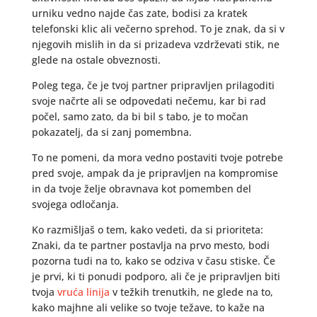
urniku vedno najde čas zate, bodisi za kratek
telefonski klic ali večerno sprehod. To je znak, da si v
njegovih mislih in da si prizadeva vzdrževati stik, ne
glede na ostale obveznosti.
Poleg tega, če je tvoj partner pripravljen prilagoditi
svoje načrte ali se odpovedati nečemu, kar bi rad
počel, samo zato, da bi bil s tabo, je to močan
pokazatelj, da si zanj pomembna.
To ne pomeni, da mora vedno postaviti tvoje potrebe
pred svoje, ampak da je pripravljen na kompromise
in da tvoje želje obravnava kot pomemben del
svojega odločanja.
Ko razmišljaš o tem, kako vedeti, da si prioriteta:
Znaki, da te partner postavlja na prvo mesto, bodi
pozorna tudi na to, kako se odziva v času stiske. Če
je prvi, ki ti ponudi podporo, ali če je pripravljen biti
tvoja
vruća linija
v težkih trenutkih, ne glede na to,
kako majhne ali velike so tvoje težave, to kaže na