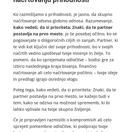
Ko razmišljamo o prihodnosti, je jasno, da skupno
načrtovanje odseva globino odnosa. Razumevanje,
kako vedeti, da si prioriteta: Znaki, da te partner
postavlja na prvo mesto
, je še posebej očitno, ko se
pogovarjate o dolgoročnih ciljih in sanjah. Partner, ki
te vidi kot ključni del svoje prihodnosti, bo v svojih
načrtih vedno upošteval tvoje mnenje in želje. To
pomeni, da ko sprejemata odločitve – bodisi gre za
izbiro naslednjega kraja bivanja, finančno
načrtovanje ali celo načrtovanje počitnic – tvoje ideje
in predlogi igrajo osrednjo vlogo.
Poleg tega, kako vedeti, da si prioriteta: Znaki, da te
partner postavlja na prvo mesto, se kažejo tudi v
tem, kako se odziva na možnost sprememb, ki bi
lahko vplivale na tvoje skupno življenje.
Če je pripravljen razmisliti o kompromisih ali celo
sprejeti pomembne odločitve, ki podpirajo tvoje