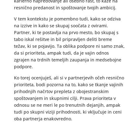
karierno napredovanje ali osebno rast, to kaže na
resnično predanost in spoštovanje tvojih ambicij.
V tem kontekstu je pomembno tudi, kako se odziva
na izzive in kako se skupaj soočata z ovirami.
Partner, ki te postavlja na prvo mesto, bo skupaj s
tabo iskal rešitve in bil pripravljen deliti breme
težav, ki se pojavijo. Ta oblika podpore ni samo znak,
da si prioriteta, ampak tudi, da je vajin odnos
zgrajen na trdnih temeljih zaupanja in medsebojne
podpore.
Ko torej ocenjuješ, ali si v partnerjevih očeh resnično
prioriteta, bodi pozorna na to, kako se tkanje vajinih
prihodnjih načrtov prepleta z obojestranskim
spoštovanjem in skupnimi cilji. Prava prioriteta v
odnosu se ne meri le po trenutnih dejanjih, ampak
tudi po skupni viziji prihodnosti, ki vključuje in ceni
oba partnerja enakovredno.