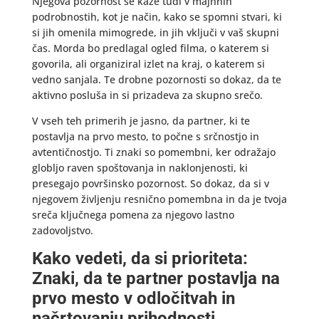
Njegova pozornost se kaže tudi v majhnih
podrobnostih, kot je način, kako se spomni stvari, ki
si jih omenila mimogrede, in jih vključi v vaš skupni
čas. Morda bo predlagal ogled filma, o katerem si
govorila, ali organiziral izlet na kraj, o katerem si
vedno sanjala. Te drobne pozornosti so dokaz, da te
aktivno posluša in si prizadeva za skupno srečo.
V vseh teh primerih je jasno, da partner, ki te
postavlja na prvo mesto, to počne s srčnostjo in
avtentičnostjo. Ti znaki so pomembni, ker odražajo
globljo raven spoštovanja in naklonjenosti, ki
presegajo površinsko pozornost. So dokaz, da si v
njegovem življenju resnično pomembna in da je tvoja
sreča ključnega pomena za njegovo lastno
zadovoljstvo.
Kako vedeti, da si prioriteta:
Znaki, da te partner postavlja na
prvo mesto v odločitvah in
načrtovanju prihodnosti