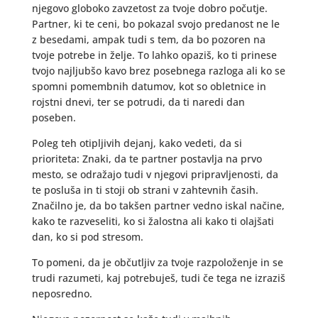
njegovo globoko zavzetost za tvoje dobro počutje.
Partner, ki te ceni, bo pokazal svojo predanost ne le
z besedami, ampak tudi s tem, da bo pozoren na
tvoje potrebe in želje. To lahko opaziš, ko ti prinese
tvojo najljubšo kavo brez posebnega razloga ali ko se
spomni pomembnih datumov, kot so obletnice in
rojstni dnevi, ter se potrudi, da ti naredi dan
poseben.
Poleg teh otipljivih dejanj, kako vedeti, da si
prioriteta: Znaki, da te partner postavlja na prvo
mesto, se odražajo tudi v njegovi pripravljenosti, da
te posluša in ti stoji ob strani v zahtevnih časih.
Značilno je, da bo takšen partner vedno iskal načine,
kako te razveseliti, ko si žalostna ali kako ti olajšati
dan, ko si pod stresom.
To pomeni, da je občutljiv za tvoje razpoloženje in se
trudi razumeti, kaj potrebuješ, tudi če tega ne izraziš
neposredno.