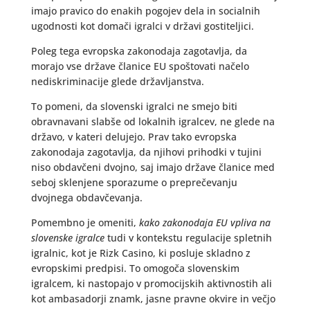
imajo pravico do enakih pogojev dela in socialnih
ugodnosti kot domači igralci v državi gostiteljici.
Poleg tega evropska zakonodaja zagotavlja, da
morajo vse države članice EU spoštovati načelo
nediskriminacije glede državljanstva.
To pomeni, da slovenski igralci ne smejo biti
obravnavani slabše od lokalnih igralcev, ne glede na
državo, v kateri delujejo. Prav tako evropska
zakonodaja zagotavlja, da njihovi prihodki v tujini
niso obdavčeni dvojno, saj imajo države članice med
seboj sklenjene sporazume o preprečevanju
dvojnega obdavčevanja.
Pomembno je omeniti,
kako zakonodaja EU vpliva na
slovenske igralce
tudi v kontekstu regulacije spletnih
igralnic, kot je Rizk Casino, ki posluje skladno z
evropskimi predpisi. To omogoča slovenskim
igralcem, ki nastopajo v promocijskih aktivnostih ali
kot ambasadorji znamk, jasne pravne okvire in večjo