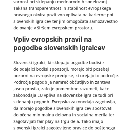
varnost pri sklepanju mednarodnih sodelovanj.
Takšna transparentnost in stabilnost evropskega
pravnega okvira pozitivno vplivata na karierne poti
slovenskih igralcev ter jim omogočata samozavestno
delovanje v širšem evropskem prostoru.
Vpliv evropskih pravil na
pogodbe slovenskih igralcev
Slovenski igralci, ki sklepajo pogodbe bodisi z
delodajalci bodisi sponzorji, morajo biti posebej
pozorni na evropske predpise, ki urejajo to področje.
Področje pogodb je namreč občutljivo in zahteva
jasna pravila, zato je pomembno razumeti, kako
zakonodaja EU vpliva na slovenske igralce tudi pri
sklepanju pogodb. Evropska zakonodaja zagotavlja,
da morajo pogodbe slovenskih igralcev spoštovati
določena minimalna delovna in socialna merila ter
zagotavljati fair play na trgu dela. Tako imajo
slovenski igralci zagotovljene pravice do poštenega