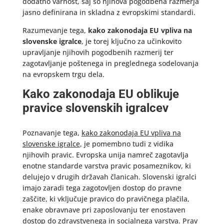
dodatno varnost, saj so njihova pogodbena razmerja
jasno definirana in skladna z evropskimi standardi.
Razumevanje tega,
kako zakonodaja EU vpliva na
slovenske igralce
, je torej ključno za učinkovito
upravljanje njihovih pogodbenih razmerij ter
zagotavljanje poštenega in preglednega sodelovanja
na evropskem trgu dela.
Kako zakonodaja EU oblikuje
pravice slovenskih igralcev
Poznavanje tega,
kako zakonodaja EU vpliva na
slovenske igralce
, je pomembno tudi z vidika
njihovih pravic. Evropska unija namreč zagotavlja
enotne standarde varstva pravic posameznikov, ki
delujejo v drugih državah članicah. Slovenski igralci
imajo zaradi tega zagotovljen dostop do pravne
zaščite, ki vključuje pravico do pravičnega plačila,
enake obravnave pri zaposlovanju ter enostaven
dostop do zdravstvenega in socialnega varstva. Prav