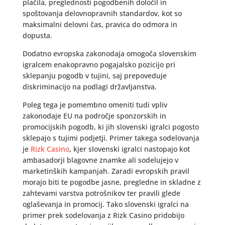
plačila, preglednosti pogodbenih določil in
spoštovanja delovnopravnih standardov, kot so
maksimalni delovni čas, pravica do odmora in
dopusta.
Dodatno evropska zakonodaja omogoča slovenskim
igralcem enakopravno pogajalsko pozicijo pri
sklepanju pogodb v tujini, saj prepoveduje
diskriminacijo na podlagi državljanstva.
Poleg tega je pomembno omeniti tudi vpliv
zakonodaje EU na področje sponzorskih in
promocijskih pogodb, ki jih slovenski igralci pogosto
sklepajo s tujimi podjetji. Primer takega sodelovanja
je
Rizk Casino
, kjer slovenski igralci nastopajo kot
ambasadorji blagovne znamke ali sodelujejo v
marketinških kampanjah. Zaradi evropskih pravil
morajo biti te pogodbe jasne, pregledne in skladne z
zahtevami varstva potrošnikov ter pravili glede
oglaševanja in promocij. Tako slovenski igralci na
primer prek sodelovanja z Rizk Casino pridobijo