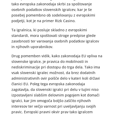
tako evropska zakonodaja skrbi za spoštovanje
osebnih podatkov slovenskih igralcev, kar je še
posebej pomembno ob sodelovanju z evropskimi
podjetji, kot je na primer Rizk Casino.
Ta igralnica, ki posluje skladno z evropskimi
standardi, mora spoštovati stroge predpise glede
zasebnosti ter varovanja osebnih podatkov igralcev
in njihovih uporabnikov.
Drug pomemben vidik, kako zakonodaja EU vpliva na
slovenske igralce, je pravica do mobilnosti in
nediskriminacije pri dostopu do trga dela. Tako ima
vsak slovenski igralec možnost, da brez dodatnih
administrativnih ovir poišče delo v kateri koli državi
članici EU. Poleg tega evropska zakonodaja
zagotavlja, da slovenski igralci pri delu v tujini niso
izpostavljeni slabšim delovnim pogojem kot domači
igralci, kar jim omogoča boljšo zaščito njihovih
interesov ter večjo varnost pri uveljavljanju svojih
pravic. Evropski pravni okvir prav tako igralcem