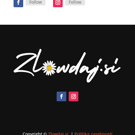
Follow
Follow
Copyright ©
Zlowdaj.si
|
Politika zasebnosti