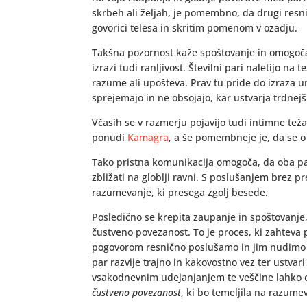
skrbeh ali željah, je pomembno, da drugi resn
govorici telesa in skritim pomenom v ozadju.
Takšna pozornost kaže spoštovanje in omogoča,
izrazi tudi ranljivost. Številni pari naletijo na
razume ali upošteva. Prav tu pride do izraza 
sprejemajo in ne obsojajo, kar ustvarja trdnej
Včasih se v razmerju pojavijo tudi intimne teža
ponudi
Kamagra
, a še pomembneje je, da se 
Tako pristna komunikacija omogoča, da oba part
zbližati na globlji ravni. S poslušanjem brez pr
razumevanje, ki presega zgolj besede.
Posledično se krepita zaupanje in spoštovanje, 
čustveno povezanost. To je proces, ki zahteva 
pogovorom resnično poslušamo in jim nudimo 
par razvije trajno in kakovostno vez ter ustvari
vsakodnevnim udejanjanjem te veščine lahko 
čustveno povezanost
, ki bo temeljila na razum