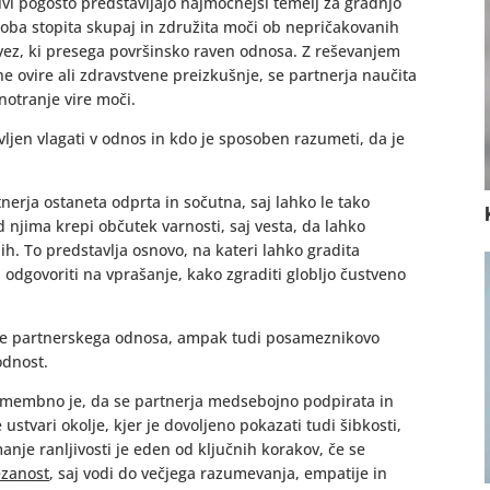
zivi pogosto predstavljajo najmočnejši temelj za gradnjo
oba stopita skupaj in združita moči ob nepričakovanih
 vez, ki presega površinsko raven odnosa. Z reševanjem
ne ovire ali zdravstvene preizkušnje, se partnerja naučita
notranje vire moči.
vljen vlagati v odnos in kdo je sposoben razumeti, da je
erja ostaneta odprta in sočutna, saj lahko le tako
 njima krepi občutek varnosti, saj vesta, da lahko
h. To predstavlja osnovo, na kateri lahko gradita
a odgovoriti na vprašanje, kako zgraditi globljo čustveno
le partnerskega odnosa, ampak tudi posameznikovo
odnost.
pomembno je, da se partnerja medsebojno podpirata in
 ustvari okolje, kjer je dovoljeno pokazati tudi šibkosti,
manje ranljivosti je eden od ključnih korakov, če se
ezanost
, saj vodi do večjega razumevanja, empatije in