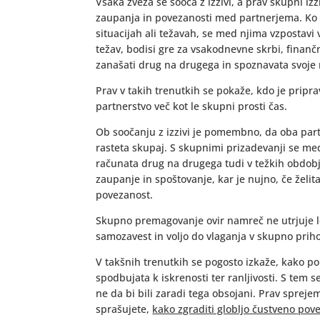
Vsaka zveza se sooča z izzivi, a prav skupni iz
zaupanja in povezanosti med partnerjema. Ko 
situacijah ali težavah, se med njima vzpostavi
težav, bodisi gre za vsakodnevne skrbi, finanč
zanašati drug na drugega in spoznavata svoje 
Prav v takih trenutkih se pokaže, kdo je pripra
partnerstvo več kot le skupni prosti čas.
Ob soočanju z izzivi je pomembno, da oba partn
rasteta skupaj. S skupnimi prizadevanji se med
računata drug na drugega tudi v težkih obdobji
zaupanje in spoštovanje, kar je nujno, če želit
povezanost.
Skupno premagovanje ovir namreč ne utrjuje 
samozavest in voljo do vlaganja v skupno prih
V takšnih trenutkih se pogosto izkaže, kako 
spodbujata k iskrenosti ter ranljivosti. S tem se
ne da bi bili zaradi tega obsojani. Prav spreje
sprašujete,
kako zgraditi globljo čustveno pov