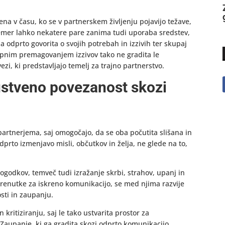
a v času, ko se v partnerskem življenju pojavijo težave,
čemer lahko nekatere pare zanima tudi uporaba sredstev,
odprto govorita o svojih potrebah in izzivih ter skupaj
kupnim premagovanjem izzivov tako ne gradita le
zi, ki predstavljajo temelj za trajno partnerstvo.
čustveno povezanost skozi
 partnerjema, saj omogočajo, da se oba počutita slišana in
prto izmenjavo misli, občutkov in želja, ne glede na to,
godkov, temveč tudi izražanje skrbi, strahov, upanj in
trenutke za iskreno komunikacijo, se med njima razvije
osti in zaupanju.
 kritiziranju, saj le tako ustvarita prostor za
Zaupanje, ki ga gradita skozi odprto komunikacijo,