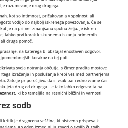
oblje razumevanje drug drugega.
h, kot so intimnost, pričakovanja v spolnosti ali
ogosto vodijo do najbolj iskrenega povezovanja. Če se
 kot je na primer zmanjšana spolna želja, je iskren
je, lahko prvi korak k skupnemu iskanju primernih
v ali druga pomoč.
vprašanje, na katerega bi obstajal enostaven odgovor,
ajpomembnejših korakov na tej poti.
krivata svoja notranja občutja, s čimer gradita mostove
rtega izražanja in poslušanja krepi vez med partnerjema
ta. Zato je priporočljivo, da si vsak par redno vzame čas
ičakujeta drug od drugega. Le tako lahko odgovorita na
vezanost
, ki bo temeljila na resnični bližini in varnosti.
rez sodb
 kritik je dragocena veščina, ki bistveno prispeva k
erjema. Ko eden izmed njiju govori o svojih čustvih,