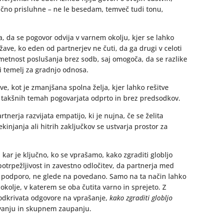
ično prisluhne – ne le besedam, temveč tudi tonu,
 da se pogovor odvija v varnem okolju, kjer se lahko
 težave, ko eden od partnerjev ne čuti, da ga drugi v celoti
umetnost poslušanja brez sodb, saj omogoča, da se razlike
ši temelj za gradnjo odnosa.
ve, kot je zmanjšana spolna želja, kjer lahko rešitve
o takšnih temah pogovarjata odprto in brez predsodkov.
nerja razvijata empatijo, ki je nujna, če se želita
ekinjanja ali hitrih zaključkov se ustvarja prostor za
kar je ključno, ko se vprašamo, kako zgraditi globljo
potrpežljivost in zavestno odločitev, da partnerja med
podporo, ne glede na povedano. Samo na ta način lahko
 okolje, v katerem se oba čutita varno in sprejeto. Z
odkrivata odgovore na vprašanje,
kako zgraditi globljo
evanju in skupnem zaupanju.