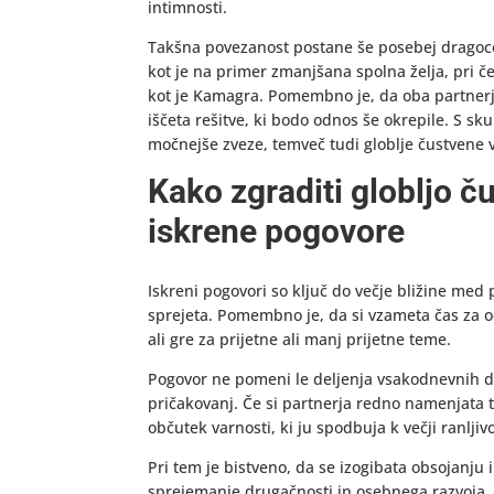
intimnosti.
Takšna povezanost postane še posebej dragocen
kot je na primer zmanjšana spolna želja, pri 
kot je Kamagra. Pomembno je, da oba partnerja 
iščeta rešitve, ki bodo odnos še okrepile. S s
močnejše zveze, temveč tudi globlje čustvene ve
Kako zgraditi globljo 
iskrene pogovore
Iskreni pogovori so ključ do večje bližine med
sprejeta. Pomembno je, da si vzameta čas za od
ali gre za prijetne ali manj prijetne teme.
Pogovor ne pomeni le deljenja vsakodnevnih do
pričakovanj. Če si partnerja redno namenjata 
občutek varnosti, ki ju spodbuja k večji ranljiv
Pri tem je bistveno, da se izogibata obsojanju in
sprejemanje drugačnosti in osebnega razvoja. 