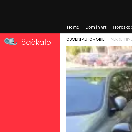
Home
Dom in vrt
Horosko