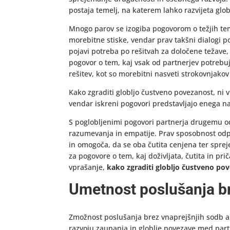
postaja temelj, na katerem lahko razvijeta gl
Mnogo parov se izogiba pogovorom o težjih tema
morebitne stiske, vendar prav takšni dialogi p
pojavi potreba po rešitvah za določene težave,
pogovor o tem, kaj vsak od partnerjev potrebu
rešitev, kot so morebitni nasveti strokovnjako
Kako zgraditi globljo čustveno povezanost, ni 
vendar iskreni pogovori predstavljajo enega n
S poglobljenimi pogovori partnerja drugemu od
razumevanja in empatije. Prav sposobnost odp
in omogoča, da se oba čutita cenjena ter spreje
za pogovore o tem, kaj doživljata, čutita in pr
vprašanje,
kako zgraditi globljo čustveno po
Umetnost poslušanja b
Zmožnost poslušanja brez vnaprejšnjih sodb ali
razvoju zaupanja in globlje povezave med partn