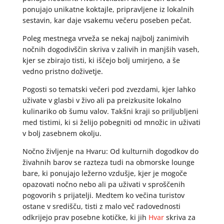
ponujajo unikatne koktajle, pripravljene iz lokalnih
sestavin, kar daje vsakemu večeru poseben pečat.
Poleg mestnega vrveža se nekaj najbolj zanimivih
nočnih dogodivščin skriva v zalivih in manjših vaseh,
kjer se zbirajo tisti, ki iščejo bolj umirjeno, a še
vedno pristno doživetje.
Pogosti so tematski večeri pod zvezdami, kjer lahko
uživate v glasbi v živo ali pa preizkusite lokalno
kulinariko ob šumu valov. Takšni kraji so priljubljeni
med tistimi, ki si želijo pobegniti od množic in uživati
v bolj zasebnem okolju.
Nočno življenje na Hvaru: Od kulturnih dogodkov do
živahnih barov se razteza tudi na obmorske lounge
bare, ki ponujajo ležerno vzdušje, kjer je mogoče
opazovati nočno nebo ali pa uživati v sproščenih
pogovorih s prijatelji. Medtem ko večina turistov
ostane v središču, tisti z malo več radovednosti
odkrijejo prav posebne kotičke, ki jih
Hvar
skriva za