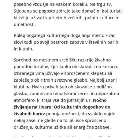
posebno vzdušje na vsakem koraku. Na trgu sv.
Stjepana se pogosto zbirajo tako domačini kot turisti,
ki želijo uživati v prijetnih večerih, polnih kulture in
umetnosti.
Poleg bogatega kulturnega dogajanja mesto Hvar
slovi tudi po svoji pestrosti zabave v številnih barih
in klubih.
Sprehod po mestnem središču razkrije živahno
ponudbo lokalov, kjer lahko obiskovalci ob kozarcu
izbranega vina uživajo v sproščenem klepetu ali
zaplešejo ob ritmih svetovne glasbe. Najbolj znani
klubi na Hvaru privabljajo obiskovalce z odlično
glasbo, zanimivimi tematskimi večeri in nepozabno
atmosfero, ki traja vse do jutranjih ur.
Nočno
življenje na Hvaru: Od kulturnih dogodkov do
živahnih barov
ponuja možnost, da vsakdo najde
nekaj zase, ne glede na to, ali išče sproščeno
druženje, kulturne užitke ali energične zabave.