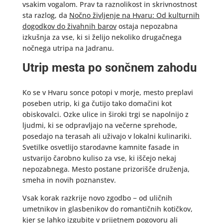
vsakim vogalom. Prav ta raznolikost in skrivnostnost
sta razlog, da
Nočno življenje na Hvaru: Od kulturnih
dogodkov do živahnih barov
ostaja nepozabna
izkušnja za vse, ki si želijo nekoliko drugačnega
nočnega utripa na Jadranu.
Utrip mesta po sončnem zahodu
Ko se v Hvaru sonce potopi v morje, mesto preplavi
poseben utrip, ki ga čutijo tako domačini kot
obiskovalci. Ozke ulice in široki trgi se napolnijo z
ljudmi, ki se odpravljajo na večerne sprehode,
posedajo na terasah ali uživajo v lokalni kulinariki.
Svetilke osvetlijo starodavne kamnite fasade in
ustvarijo čarobno kuliso za vse, ki iščejo nekaj
nepozabnega. Mesto postane prizorišče druženja,
smeha in novih poznanstev.
Vsak korak razkrije novo zgodbo − od uličnih
umetnikov in glasbenikov do romantičnih kotičkov,
kjer se lahko izgubite v prijetnem pogovoru ali