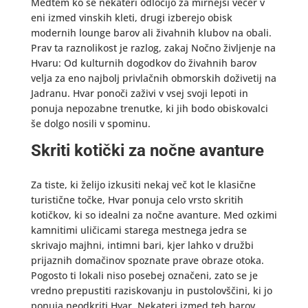
Medtem ko se nekateri odločijo za mirnejši večer v
eni izmed vinskih kleti, drugi izberejo obisk
modernih lounge barov ali živahnih klubov na obali.
Prav ta raznolikost je razlog, zakaj Nočno življenje na
Hvaru: Od kulturnih dogodkov do živahnih barov
velja za eno najbolj privlačnih obmorskih doživetij na
Jadranu. Hvar ponoči zaživi v vsej svoji lepoti in
ponuja nepozabne trenutke, ki jih bodo obiskovalci
še dolgo nosili v spominu.
Skriti kotički za nočne avanture
Za tiste, ki želijo izkusiti nekaj več kot le klasične
turistične točke, Hvar ponuja celo vrsto skritih
kotičkov, ki so idealni za nočne avanture. Med ozkimi
kamnitimi uličicami starega mestnega jedra se
skrivajo majhni, intimni bari, kjer lahko v družbi
prijaznih domačinov spoznate prave obraze otoka.
Pogosto ti lokali niso posebej označeni, zato se je
vredno prepustiti raziskovanju in pustolovščini, ki jo
ponuja neodkriti Hvar. Nekateri izmed teh barov