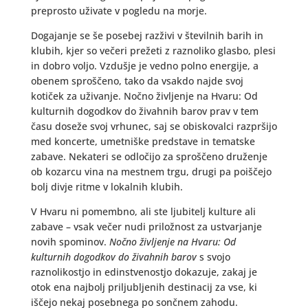
preprosto uživate v pogledu na morje.
Dogajanje se še posebej razživi v številnih barih in
klubih, kjer so večeri prežeti z raznoliko glasbo, plesi
in dobro voljo. Vzdušje je vedno polno energije, a
obenem sproščeno, tako da vsakdo najde svoj
kotiček za uživanje. Nočno življenje na Hvaru: Od
kulturnih dogodkov do živahnih barov prav v tem
času doseže svoj vrhunec, saj se obiskovalci razpršijo
med koncerte, umetniške predstave in tematske
zabave. Nekateri se odločijo za sproščeno druženje
ob kozarcu vina na mestnem trgu, drugi pa poiščejo
bolj divje ritme v lokalnih klubih.
V Hvaru ni pomembno, ali ste ljubitelj kulture ali
zabave – vsak večer nudi priložnost za ustvarjanje
novih spominov.
Nočno življenje na Hvaru: Od
kulturnih dogodkov do živahnih barov
s svojo
raznolikostjo in edinstvenostjo dokazuje, zakaj je
otok ena najbolj priljubljenih destinacij za vse, ki
iščejo nekaj posebnega po sončnem zahodu.