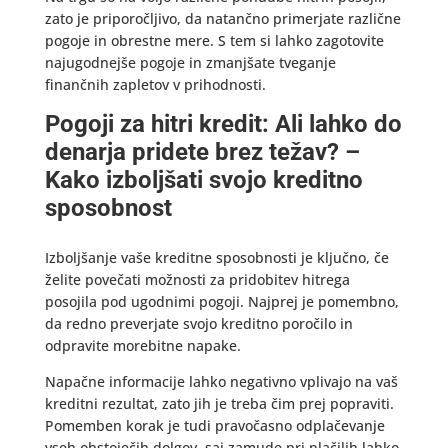
zato je priporočljivo, da natančno primerjate različne
pogoje in obrestne mere. S tem si lahko zagotovite
najugodnejše pogoje in zmanjšate tveganje
finančnih zapletov v prihodnosti.
Pogoji za hitri kredit: Ali lahko do
denarja pridete brez težav? –
Kako izboljšati svojo kreditno
sposobnost
Izboljšanje vaše kreditne sposobnosti je ključno, če
želite povečati možnosti za pridobitev hitrega
posojila pod ugodnimi pogoji. Najprej je pomembno,
da redno preverjate svojo kreditno poročilo in
odpravite morebitne napake.
Napačne informacije lahko negativno vplivajo na vaš
kreditni rezultat, zato jih je treba čim prej popraviti.
Pomemben korak je tudi pravočasno odplačevanje
vseh obstoječih dolgov, saj zamude pri plačilih lahko