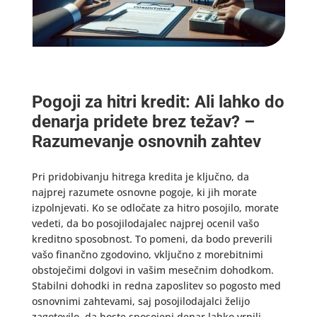
Pogoji za hitri kredit: Ali lahko do
denarja pridete brez težav? –
Razumevanje osnovnih zahtev
Pri pridobivanju hitrega kredita je ključno, da
najprej razumete osnovne pogoje, ki jih morate
izpolnjevati. Ko se odločate za hitro posojilo, morate
vedeti, da bo posojilodajalec najprej ocenil vašo
kreditno sposobnost. To pomeni, da bodo preverili
vašo finančno zgodovino, vključno z morebitnimi
obstoječimi dolgovi in vašim mesečnim dohodkom.
Stabilni dohodki in redna zaposlitev so pogosto med
osnovnimi zahtevami, saj posojilodajalci želijo
zagotovilo, da boste sposojeni denar lahko vrnili.