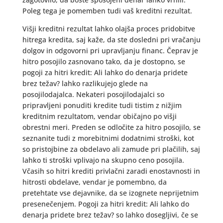
Poleg tega je pomemben tudi vaš kreditni rezultat.
Višji kreditni rezultat lahko olajša proces pridobitve
hitrega kredita, saj kaže, da ste dosledni pri vračanju
dolgov in odgovorni pri upravljanju financ. Čeprav je
hitro posojilo zasnovano tako, da je dostopno, se
pogoji za hitri kredit: Ali lahko do denarja pridete
brez težav? lahko razlikujejo glede na
posojilodajalca. Nekateri posojilodajalci so
pripravljeni ponuditi kredite tudi tistim z nižjim
kreditnim rezultatom, vendar običajno po višji
obrestni meri. Preden se odločite za hitro posojilo, se
seznanite tudi z morebitnimi dodatnimi stroški, kot
so pristojbine za obdelavo ali zamude pri plačilih, saj
lahko ti stroški vplivajo na skupno ceno posojila.
Včasih so hitri krediti privlačni zaradi enostavnosti in
hitrosti obdelave, vendar je pomembno, da
pretehtate vse dejavnike, da se izognete neprijetnim
presenečenjem. Pogoji za hitri kredit: Ali lahko do
denarja pridete brez težav? so lahko dosegljivi, če se