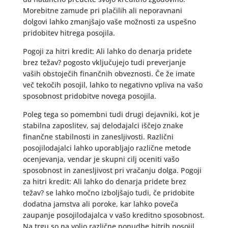
Morebitne zamude pri plačilih ali neporavnani
dolgovi lahko zmanjšajo vaše možnosti za uspešno
pridobitev hitrega posojila.
Pogoji za hitri kredit: Ali lahko do denarja pridete
brez težav? pogosto vključujejo tudi preverjanje
vaših obstoječih finančnih obveznosti. Če že imate
več tekočih posojil, lahko to negativno vpliva na vašo
sposobnost pridobitve novega posojila.
Poleg tega so pomembni tudi drugi dejavniki, kot je
stabilna zaposlitev, saj delodajalci iščejo znake
finančne stabilnosti in zanesljivosti. Različni
posojilodajalci lahko uporabljajo različne metode
ocenjevanja, vendar je skupni cilj oceniti vašo
sposobnost in zanesljivost pri vračanju dolga. Pogoji
za hitri kredit: Ali lahko do denarja pridete brez
težav? se lahko močno izboljšajo tudi, če pridobite
dodatna jamstva ali poroke, kar lahko poveča
zaupanje posojilodajalca v vašo kreditno sposobnost.
Na trgu so na voljo različne ponudbe hitrih posojil,