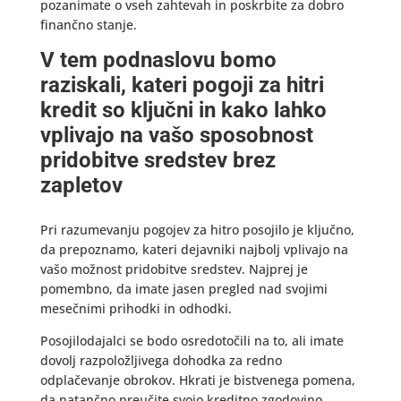
pozanimate o vseh zahtevah in poskrbite za dobro
finančno stanje.
V tem podnaslovu bomo
raziskali, kateri pogoji za hitri
kredit so ključni in kako lahko
vplivajo na vašo sposobnost
pridobitve sredstev brez
zapletov
Pri razumevanju pogojev za hitro posojilo je ključno,
da prepoznamo, kateri dejavniki najbolj vplivajo na
vašo možnost pridobitve sredstev. Najprej je
pomembno, da imate jasen pregled nad svojimi
mesečnimi prihodki in odhodki.
Posojilodajalci se bodo osredotočili na to, ali imate
dovolj razpoložljivega dohodka za redno
odplačevanje obrokov. Hkrati je bistvenega pomena,
da natančno preučite svojo kreditno zgodovino.