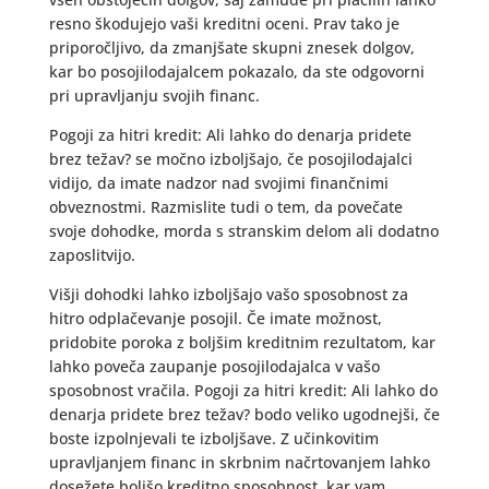
resno škodujejo vaši kreditni oceni. Prav tako je
priporočljivo, da zmanjšate skupni znesek dolgov,
kar bo posojilodajalcem pokazalo, da ste odgovorni
pri upravljanju svojih financ.
Pogoji za hitri kredit: Ali lahko do denarja pridete
brez težav? se močno izboljšajo, če posojilodajalci
vidijo, da imate nadzor nad svojimi finančnimi
obveznostmi. Razmislite tudi o tem, da povečate
svoje dohodke, morda s stranskim delom ali dodatno
zaposlitvijo.
Višji dohodki lahko izboljšajo vašo sposobnost za
hitro odplačevanje posojil. Če imate možnost,
pridobite poroka z boljšim kreditnim rezultatom, kar
lahko poveča zaupanje posojilodajalca v vašo
sposobnost vračila. Pogoji za hitri kredit: Ali lahko do
denarja pridete brez težav? bodo veliko ugodnejši, če
boste izpolnjevali te izboljšave. Z učinkovitim
upravljanjem financ in skrbnim načrtovanjem lahko
dosežete boljšo kreditno sposobnost, kar vam