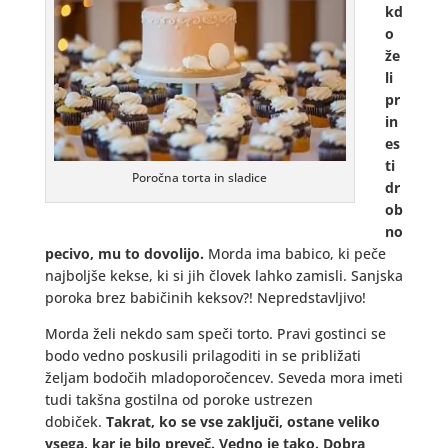
kd
o
že
li
pr
in
es
ti
Poročna torta in sladice
dr
ob
no
pecivo, mu to dovolijo.
Morda ima babico, ki peče
najboljše kekse, ki si jih človek lahko zamisli. Sanjska
poroka brez babičinih keksov?! Nepredstavljivo!
Morda želi nekdo sam speči torto. Pravi gostinci se
bodo vedno poskusili prilagoditi in se približati
željam bodočih mladoporočencev. Seveda mora imeti
tudi takšna gostilna od poroke ustrezen
dobiček.
Takrat, ko se vse zaključi, ostane veliko
vsega, kar je bilo preveč. Vedno je tako. Dobra