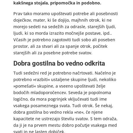
kakšnega stojala, pripomočka in podobno.
Prav tako moramo upoštevati potrebe ali posebnosti
doječkov, mater, ki še dojijo, majhnih otrok, ki ne
morejo sedeti na sedežih za odrasle, starejših ljudi,
ljudi, ki so morda izrazito močnejše postave, ipd..
Včasih je potrebno zagotoviti tudi sobo ali poseben
prostor, ali za stvari ali za spanje otrok, počitek
starejših ali za posebne potrebe svatov.
Dobra gostilna bo vedno odkrita
Tudi sedežni red je potrebno načrtovati. Načelno je
potrebno »razbiti« ustaljene skupine ljudi, nekoliko
»pomešati« skupine, a vseeno upoštevati želje
bodočih mladoporočencev. Seveda je popolnoma
logično, da mora pogrinjek vključevati tudi ime
vsakega posameznega svata. Tudi otrok. Še nekaj,
dobra gostilna bo vedno rekla »ne«, če njene
kapacitete ne ustrezajo številu svatov. S tem odraža,
da ji je na prvem mestu dobro počutje vsakega med
svati in ne lasten dobiček.