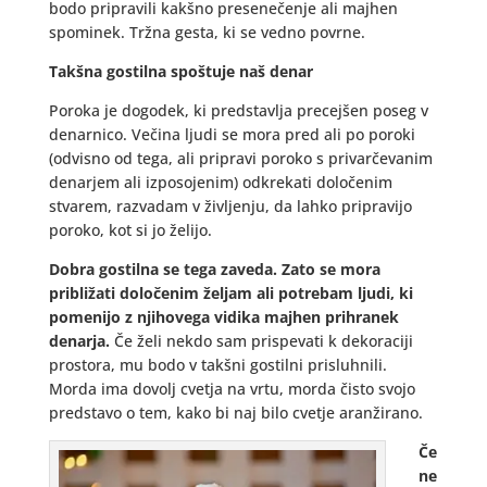
bodo pripravili kakšno presenečenje ali majhen
spominek. Tržna gesta, ki se vedno povrne.
Takšna gostilna spoštuje naš denar
Poroka je dogodek, ki predstavlja precejšen poseg v
denarnico. Večina ljudi se mora pred ali po poroki
(odvisno od tega, ali pripravi poroko s privarčevanim
denarjem ali izposojenim) odkrekati določenim
stvarem, razvadam v življenju, da lahko pripravijo
poroko, kot si jo želijo.
Dobra gostilna se tega zaveda. Zato se mora
približati določenim željam ali potrebam ljudi, ki
pomenijo z njihovega vidika majhen prihranek
denarja.
Če želi nekdo sam prispevati k dekoraciji
prostora, mu bodo v takšni gostilni prisluhnili.
Morda ima dovolj cvetja na vrtu, morda čisto svojo
predstavo o tem, kako bi naj bilo cvetje aranžirano.
Če
ne