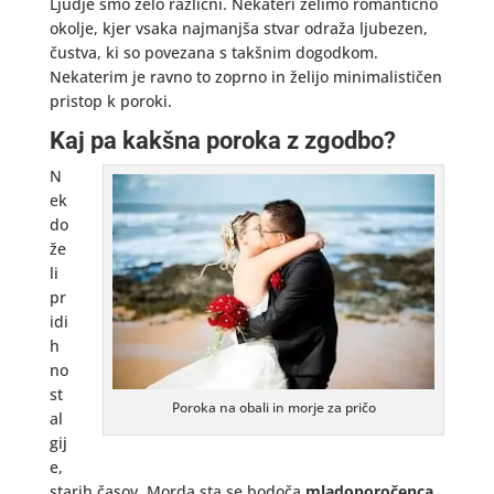
Ljudje smo zelo različni. Nekateri želimo romantično
okolje, kjer vsaka najmanjša stvar odraža ljubezen,
čustva, ki so povezana s takšnim dogodkom.
Nekaterim je ravno to zoprno in želijo minimalističen
pristop k poroki.
Kaj pa kakšna poroka z zgodbo?
N
ek
do
že
li
pr
idi
h
no
st
Poroka na obali in morje za pričo
al
gij
e,
starih časov. Morda sta se bodoča
mladoporočenca