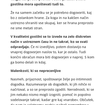
gostilna mora upoštevati tudi to.
Že na samem začetku se je potrebno dogovoriti, kaj
bo z ostankom hrane. Za koga in na kakšen način
ustrezno shraniti vse skupaj, ker se hrana preprosto
ne sme metati stran.
V kvalitetni gostilni se to izvede na zelo diskreten
način v ustreznem času in ne takrat, ko se svati
odpravljajo.
Če ni izvedljivo, potem dostavijo na
vnaprej dogovorjen naslov to, kar je ostalo. Tudi
končni obračun mora biti dogovorjen v naprej. S kom
ga bomo delali in kdaj.
Malenkosti, ki so neprecenljive
Nasmeh, prijaznost, spoštovanje želje po intimnosti
dogodka. Razumevanje ob dogodkih, ki jih nihče ni
načrtoval, a so se preprosto zgodili. Nerodnosti, ki se
jim nekako nismo mogli izogniti, pomoč in popolno
sodelovanje takrat, kadar gre kaj »narobe«. Občutek,
da nam je celotnemu osebju najbolj pomembno v