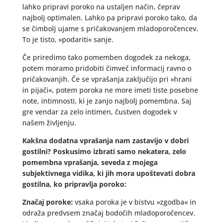
lahko pripravi poroko na ustaljen način, čeprav
najbolj optimalen. Lahko pa pripravi poroko tako, da
se čimbolj ujame s pričakovanjem mladoporočencev.
To je tisto, »podariti« sanje.
Če priredimo tako pomemben dogodek za nekoga,
potem moramo pridobiti čimveč informacij ravno o
pričakovanjih. Če se vprašanja zaključijo pri »hrani
in pijači«, potem poroka ne more imeti tiste posebne
note, intimnosti, ki je zanjo najbolj pomembna. Saj
gre vendar za zelo intimen, čustven dogodek v
našem življenju.
Kakšna dodatna vprašanja nam zastavijo v dobri
gostilni? Poskusimo izbrati samo nekatera, zelo
pomembna vprašanja, seveda z mojega
subjektivnega vidika, ki jih mora upoštevati dobra
gostilna, ko pripravlja poroko:
Značaj poroke:
vsaka poroka je v bistvu »zgodba« in
odraža predvsem značaj bodočih mladoporočencev.