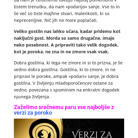
tistem trenutku, da nam »podarijo« sanje. Vse to in
še več so tiste majhne stvari, malenkosti, ki so
neprecenljive. Nič jih ne more poplačati.
Veliko gostiln nas lahko očara, kadar pridemo kot
naključni gost. Morda so samo drugačne, imajo
neko posebnost. A pripraviti tako velik dogodek,
kot je poroka, ne zna in ne zmore vsak vsak.
Dobra gostilna, ki tega ne zmore in si to prizna, je še
vedno dobra gostilna. Gostilna, ki to zmore, in ne
pripravi le poroke, ampak »podari« sanje, je dobra
gostilna. V življenju mladoporočencev ostane za
vedno, povezana s spominom na enkratni dogodek
njunega življenja.
Zaželimo srečnemu paru vse najboljše z
verzi za poroko