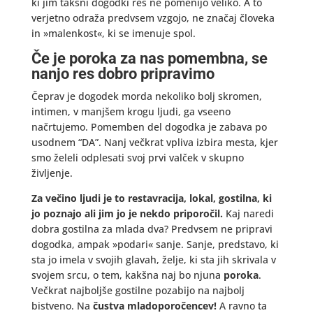
ki jim takšni dogodki res ne pomenijo veliko. A to
verjetno odraža predvsem vzgojo, ne značaj človeka
in »malenkost«, ki se imenuje spol.
Če je poroka za nas pomembna, se
nanjo res dobro pripravimo
Čeprav je dogodek morda nekoliko bolj skromen,
intimen, v manjšem krogu ljudi, ga vseeno
načrtujemo. Pomemben del dogodka je zabava po
usodnem “DA”. Nanj večkrat vpliva izbira mesta, kjer
smo želeli odplesati svoj prvi valček v skupno
življenje.
Za večino ljudi je to restavracija, lokal, gostilna, ki
jo poznajo ali jim jo je nekdo priporočil.
Kaj naredi
dobra gostilna za mlada dva? Predvsem ne pripravi
dogodka, ampak »podari« sanje. Sanje, predstavo, ki
sta jo imela v svojih glavah, želje, ki sta jih skrivala v
svojem srcu, o tem, kakšna naj bo njuna
poroka
.
Večkrat najboljše gostilne pozabijo na najbolj
bistveno. Na
čustva mladoporočencev!
A ravno ta