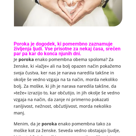
Poroka je dogodek, ki pomembno zaznamuje
življenja ljudi. Vse prisotne za nekaj časa, srečen
par pa kar do konca njunih dni.
Je
poroka
enako pomembna obema spoloma? Za
ženske, ki »lažje« ali na bolj opazen način pokažemo
svoja čustva, ker nas je narava naredila takšne in
okolje še vedno vzgaja na ta način, morda nekoliko
bolj. Za moške, ki jih je narava naredila takšne, da
»teže« izrazijo to, kar občutijo, in jih okolje še vedno
vzgaja na način, da zanje ni primerno pokazati
ranljivost, nežnost, občutljivost, morda nekoliko
manj.
Menim, da je
poroka
enako pomembna tako za
moške kot za ženske. Seveda vedno obstajajo ljudje,