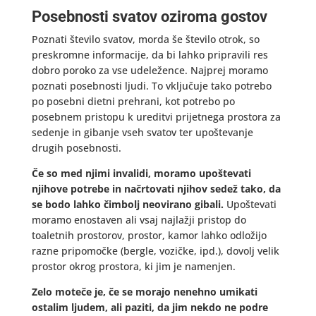
Posebnosti svatov oziroma gostov
Poznati število svatov, morda še število otrok, so
preskromne informacije, da bi lahko pripravili res
dobro poroko za vse udeležence. Najprej moramo
poznati posebnosti ljudi. To vključuje tako potrebo
po posebni dietni prehrani, kot potrebo po
posebnem pristopu k ureditvi prijetnega prostora za
sedenje in gibanje vseh svatov ter upoštevanje
drugih posebnosti.
Če so med njimi invalidi, moramo upoštevati
njihove potrebe in načrtovati njihov sedež tako, da
se bodo lahko čimbolj neovirano gibali.
Upoštevati
moramo enostaven ali vsaj najlažji pristop do
toaletnih prostorov, prostor, kamor lahko odložijo
razne pripomočke (bergle, vozičke, ipd.), dovolj velik
prostor okrog prostora, ki jim je namenjen.
Zelo moteče je, če se morajo nenehno umikati
ostalim ljudem, ali paziti, da jim nekdo ne podre