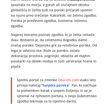
spoznala na morju, v gorah ali slučajnem obisku
gledališča in želita tudi na poroki pričarati spomin
na njuno prvo srečanje. Kakorkoli, vsi želimo zgodbo.
Poroka je predvsem zgodba, čustvena, intimna
zgodba.
Najprej moramo poznati zgodbo, ki jo želita »mlada
dva«. Bistveno je, da celotnemu dogodku damo
značaj poroke. Dejansko gre za »vsebino« poroke. Od
tega je odvisno vse. Rože za poroko, ostala
dekoracija prostora, pogrinjki, oblačila ali majhni
poudarki na obleki osebja in tudi serviranje hrane in
pijače.
Spletni portal za zmenke
Ona-On.com
vsako leto
prireja natečaj “
Sanjska poroka
“. Par, ki načrtuje
ta pomemben korak v svojem življenju in se je
spoznal na njihovem portalu, s svojo ljubezensko
zgodbo tekmuje za to izjemno darilo.