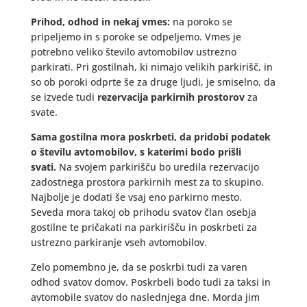
Prihod, odhod in nekaj vmes:
na poroko se
pripeljemo in s poroke se odpeljemo. Vmes je
potrebno veliko število avtomobilov ustrezno
parkirati. Pri gostilnah, ki nimajo velikih parkirišč, in
so ob poroki odprte še za druge ljudi, je smiselno, da
se izvede tudi
rezervacija parkirnih prostorov
za
svate.
Sama gostilna mora poskrbeti, da pridobi podatek
o številu avtomobilov, s katerimi bodo prišli
svati.
Na svojem parkirišču bo uredila rezervacijo
zadostnega prostora parkirnih mest za to skupino.
Najbolje je dodati še vsaj eno parkirno mesto.
Seveda mora takoj ob prihodu svatov član osebja
gostilne te pričakati na parkirišču in poskrbeti za
ustrezno parkiranje vseh avtomobilov.
Zelo pomembno je, da se poskrbi tudi za varen
odhod svatov domov. Poskrbeli bodo tudi za taksi in
avtomobile svatov do naslednjega dne. Morda jim