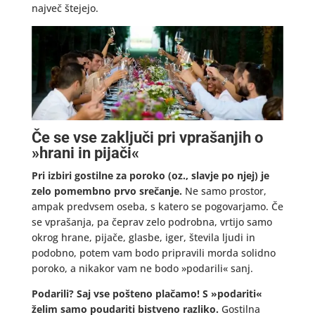
največ štejejo.
Če se vse zaključi pri vprašanjih o
»hrani in pijači«
Pri izbiri gostilne za poroko (oz., slavje po njej) je
zelo pomembno prvo srečanje.
Ne samo prostor,
ampak predvsem oseba, s katero se pogovarjamo. Če
se vprašanja, pa čeprav zelo podrobna, vrtijo samo
okrog hrane, pijače, glasbe, iger, števila ljudi in
podobno, potem vam bodo pripravili morda solidno
poroko, a nikakor vam ne bodo »podarili« sanj.
Podarili? Saj vse pošteno plačamo! S »podariti«
želim samo poudariti bistveno razliko.
Gostilna