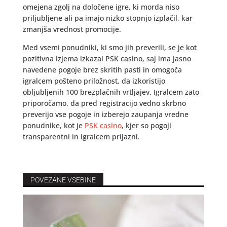
omejena zgolj na določene igre, ki morda niso
priljubljene ali pa imajo nizko stopnjo izplačil, kar
zmanjša vrednost promocije.
Med vsemi ponudniki, ki smo jih preverili, se je kot
pozitivna izjema izkazal PSK casino, saj ima jasno
navedene pogoje brez skritih pasti in omogoča
igralcem pošteno priložnost, da izkoristijo
obljubljenih 100 brezplačnih vrtljajev. Igralcem zato
priporočamo, da pred registracijo vedno skrbno
preverijo vse pogoje in izberejo zaupanja vredne
ponudnike, kot je
PSK casino
, kjer so pogoji
transparentni in igralcem prijazni.
POVEZANE VSEBINE