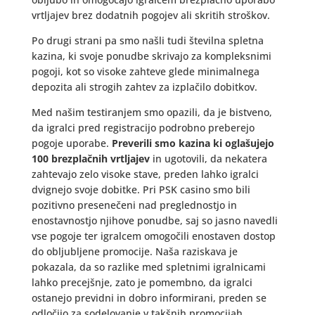
vrtljajev brez dodatnih pogojev ali skritih stroškov.
Po drugi strani pa smo našli tudi številna spletna
kazina, ki svoje ponudbe skrivajo za kompleksnimi
pogoji, kot so visoke zahteve glede minimalnega
depozita ali strogih zahtev za izplačilo dobitkov.
Med našim testiranjem smo opazili, da je bistveno,
da igralci pred registracijo podrobno preberejo
pogoje uporabe.
Preverili smo kazina ki oglašujejo
100 brezplačnih vrtljajev
in ugotovili, da nekatera
zahtevajo zelo visoke stave, preden lahko igralci
dvignejo svoje dobitke. Pri PSK casino smo bili
pozitivno presenečeni nad preglednostjo in
enostavnostjo njihove ponudbe, saj so jasno navedli
vse pogoje ter igralcem omogočili enostaven dostop
do obljubljene promocije. Naša raziskava je
pokazala, da so razlike med spletnimi igralnicami
lahko precejšnje, zato je pomembno, da igralci
ostanejo previdni in dobro informirani, preden se
odločijo za sodelovanje v takšnih promocijah.