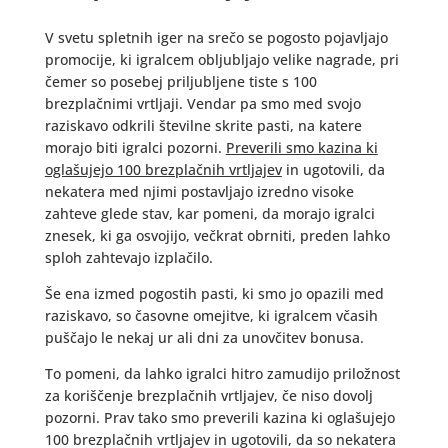
V svetu spletnih iger na srečo se pogosto pojavljajo
promocije, ki igralcem obljubljajo velike nagrade, pri
čemer so posebej priljubljene tiste s 100
brezplačnimi vrtljaji. Vendar pa smo med svojo
raziskavo odkrili številne skrite pasti, na katere
morajo biti igralci pozorni.
Preverili smo kazina ki
oglašujejo 100 brezplačnih vrtljajev
in ugotovili, da
nekatera med njimi postavljajo izredno visoke
zahteve glede stav, kar pomeni, da morajo igralci
znesek, ki ga osvojijo, večkrat obrniti, preden lahko
sploh zahtevajo izplačilo.
Še ena izmed pogostih pasti, ki smo jo opazili med
raziskavo, so časovne omejitve, ki igralcem včasih
puščajo le nekaj ur ali dni za unovčitev bonusa.
To pomeni, da lahko igralci hitro zamudijo priložnost
za koriščenje brezplačnih vrtljajev, če niso dovolj
pozorni. Prav tako smo preverili kazina ki oglašujejo
100 brezplačnih vrtljajev in ugotovili, da so nekatera