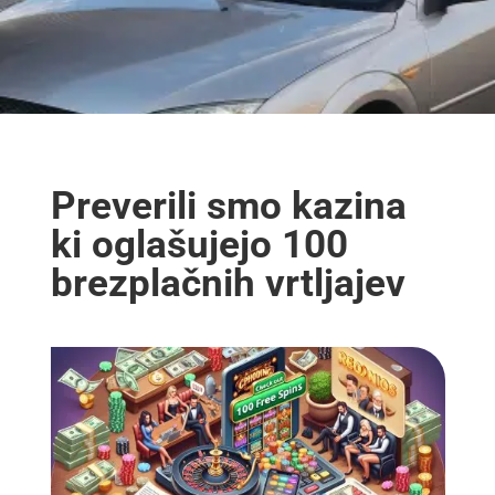
Preverili smo kazina
ki oglašujejo 100
brezplačnih vrtljajev