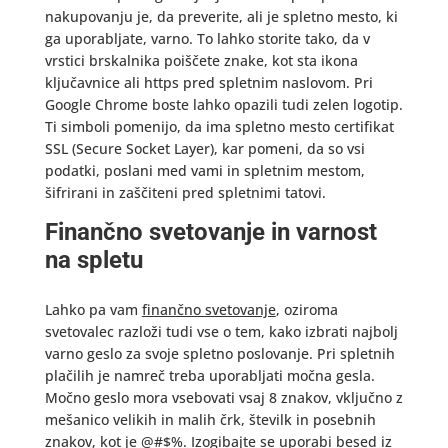
nakupovanju je, da preverite, ali je spletno mesto, ki
ga uporabljate, varno. To lahko storite tako, da v
vrstici brskalnika poiščete znake, kot sta ikona
ključavnice ali https pred spletnim naslovom. Pri
Google Chrome boste lahko opazili tudi zelen logotip.
Ti simboli pomenijo, da ima spletno mesto certifikat
SSL (Secure Socket Layer), kar pomeni, da so vsi
podatki, poslani med vami in spletnim mestom,
šifrirani in zaščiteni pred spletnimi tatovi.
Finančno svetovanje in varnost
na spletu
Lahko pa vam
finančno svetovanje
, oziroma
svetovalec razloži tudi vse o tem, kako izbrati najbolj
varno geslo za svoje spletno poslovanje. Pri spletnih
plačilih je namreč treba uporabljati močna gesla.
Močno geslo mora vsebovati vsaj 8 znakov, vključno z
mešanico velikih in malih črk, številk in posebnih
znakov, kot je @#$%. Izogibajte se uporabi besed iz