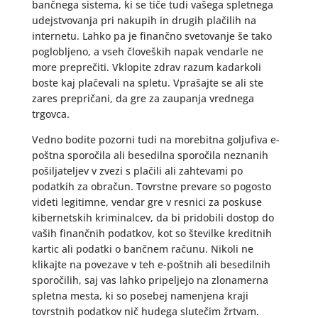
bančnega sistema, ki se tiče tudi vašega spletnega
udejstvovanja pri nakupih in drugih plačilih na
internetu. Lahko pa je finančno svetovanje še tako
poglobljeno, a vseh človeških napak vendarle ne
more preprečiti. Vklopite zdrav razum kadarkoli
boste kaj plačevali na spletu. Vprašajte se ali ste
zares prepričani, da gre za zaupanja vrednega
trgovca.
Vedno bodite pozorni tudi na morebitna goljufiva e-
poštna sporočila ali besedilna sporočila neznanih
pošiljateljev v zvezi s plačili ali zahtevami po
podatkih za obračun. Tovrstne prevare so pogosto
videti legitimne, vendar gre v resnici za poskuse
kibernetskih kriminalcev, da bi pridobili dostop do
vaših finančnih podatkov, kot so številke kreditnih
kartic ali podatki o bančnem računu. Nikoli ne
klikajte na povezave v teh e-poštnih ali besedilnih
sporočilih, saj vas lahko pripeljejo na zlonamerna
spletna mesta, ki so posebej namenjena kraji
tovrstnih podatkov nič hudega slutečim žrtvam.