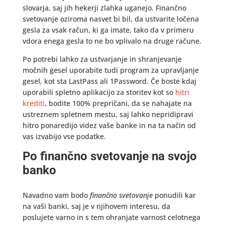
slovarja, saj jih hekerji zlahka uganejo. Finančno
svetovanje oziroma nasvet bi bil, da ustvarite ločena
gesla za vsak račun, ki ga imate, tako da v primeru
vdora enega gesla to ne bo vplivalo na druge račune.
Po potrebi lahko za ustvarjanje in shranjevanje
močnih gesel uporabite tudi program za upravljanje
gesel, kot sta LastPass ali 1Password. Če boste kdaj
uporabili spletno aplikacijo za storitev kot so
hitri
krediti
, bodite 100% prepričani, da se nahajate na
ustreznem spletnem mestu, saj lahko nepridipravi
hitro ponaredijo videz vaše banke in na ta način od
vas izvabijo vse podatke.
Po finančno svetovanje na svojo
banko
Navadno vam bodo
finančno svetovanje
ponudili kar
na vaši banki, saj je v njihovem interesu, da
poslujete varno in s tem ohranjate varnost celotnega