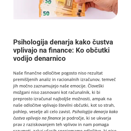
Psihologija denarja kako čustva
vplivajo na finance: Ko občutki
vodijo denarnico
Naše finančne odločitve pogosto niso rezultat
premišljenih analiz in racionalnih izračunov, temveč
jih močno zaznamujejo naše emocije. Človeški
možgani niso zasnovani kot računalnik, ki bi
preprosto izračunal najboljše možnosti, ampak na
naše odločitve vplivajo številni občutki, kot so strah,
pohlep, veselje ali celo zavist.
Psihologija denarja kako
čustva vplivajo na finance
je področje, ki se ukvarja
prav z raziskovanjem teh vplivov in nam pomaga
razumeti, zakaj včasih sprejemamo odločitve, ki niso