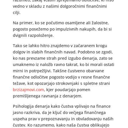
vedno v skladu z našimi dolgoročnimi finančnimi
cilji.
Na primer, ko se počutimo osamljene ali žalostne,
pogosto posežemo po impulzivnih nakupih, da bi si
dvignili razpoloženje.
Tako se lahko hitro znajdemo v začaranem krogu
dolgov in slabih finančnih navad. Podobno se zgodi,
ko nas prevzame strah pred izgubo denarja, zato se
umaknemo iz naložb ravno takrat, ko bi morali ostati
mirni in potrpežljivi. Takšne čustveno obarvane
finančne odločitve pogosto vodijo v resne finančne
težave, kot opozarjajo strokovnjaki s spletne strani
brzizajmovi.com
, kjer poudarjajo pomen
premišljenega ravnanja z denarjem.
Psihologija denarja kako čustva vplivajo na finance
jasno razkriva, da je ključ do večjega finančnega
uspeha prav v prepoznavanju in obvladovanju naših
čustev. Ko razumemo, kako naša čustva oblikujejo