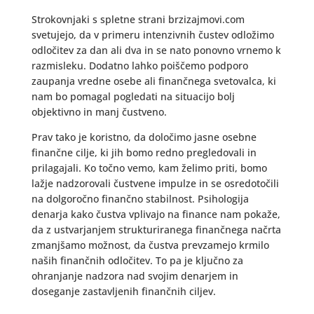
Strokovnjaki s spletne strani brzizajmovi.com
svetujejo, da v primeru intenzivnih čustev odložimo
odločitev za dan ali dva in se nato ponovno vrnemo k
razmisleku. Dodatno lahko poiščemo podporo
zaupanja vredne osebe ali finančnega svetovalca, ki
nam bo pomagal pogledati na situacijo bolj
objektivno in manj čustveno.
Prav tako je koristno, da določimo jasne osebne
finančne cilje, ki jih bomo redno pregledovali in
prilagajali. Ko točno vemo, kam želimo priti, bomo
lažje nadzorovali čustvene impulze in se osredotočili
na dolgoročno finančno stabilnost. Psihologija
denarja kako čustva vplivajo na finance nam pokaže,
da z ustvarjanjem strukturiranega finančnega načrta
zmanjšamo možnost, da čustva prevzamejo krmilo
naših finančnih odločitev. To pa je ključno za
ohranjanje nadzora nad svojim denarjem in
doseganje zastavljenih finančnih ciljev.