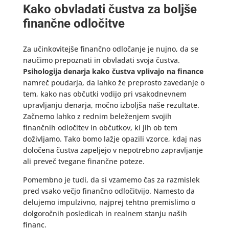
Kako obvladati čustva za boljše
finančne odločitve
Za učinkovitejše finančno odločanje je nujno, da se
naučimo prepoznati in obvladati svoja čustva.
Psihologija denarja kako čustva vplivajo na finance
namreč poudarja, da lahko že preprosto zavedanje o
tem, kako nas občutki vodijo pri vsakodnevnem
upravljanju denarja, močno izboljša naše rezultate.
Začnemo lahko z rednim beleženjem svojih
finančnih odločitev in občutkov, ki jih ob tem
doživljamo. Tako bomo lažje opazili vzorce, kdaj nas
določena čustva zapeljejo v nepotrebno zapravljanje
ali preveč tvegane finančne poteze.
Pomembno je tudi, da si vzamemo čas za razmislek
pred vsako večjo finančno odločitvijo. Namesto da
delujemo impulzivno, najprej tehtno premislimo o
dolgoročnih posledicah in realnem stanju naših
financ.