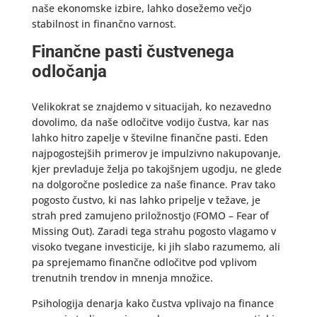
naše ekonomske izbire, lahko dosežemo večjo
stabilnost in finančno varnost.
Finančne pasti čustvenega
odločanja
Velikokrat se znajdemo v situacijah, ko nezavedno
dovolimo, da naše odločitve vodijo čustva, kar nas
lahko hitro zapelje v številne finančne pasti. Eden
najpogostejših primerov je impulzivno nakupovanje,
kjer prevladuje želja po takojšnjem ugodju, ne glede
na dolgoročne posledice za naše finance. Prav tako
pogosto čustvo, ki nas lahko pripelje v težave, je
strah pred zamujeno priložnostjo (FOMO – Fear of
Missing Out). Zaradi tega strahu pogosto vlagamo v
visoko tvegane investicije, ki jih slabo razumemo, ali
pa sprejemamo finančne odločitve pod vplivom
trenutnih trendov in mnenja množice.
Psihologija denarja kako čustva vplivajo na finance