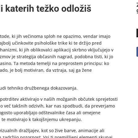
i katerih težko odložiš
tode, ki jih večinoma sploh ne opazimo, vendar imajo
jbolj učinkovite psihološke trike ki te držijo pred
nizmi, ki jih oblikovalci aplikacij skrbno vključujejo v
ov je strategija občasnih nagrad, podobna tisti, ki jo
Casino. Ta metoda temelji na preprostem principu: ko
o, je bolj motiviran, da vztraja, saj ga žene
 tudi tehniko družbenega dokazovanja.
 potrditev aktivirajo v naših možganih občutek sprejetosti
o več takšnih odzivih, kar nas spodbudi, da preverjamo
ogosto uporabljajo odštevalnike časa ali omejene
n te motivirajo k takojšnjemu ukrepanju.
alnih dražljajev, kot so žive barve, animacije ali
in zadržijo pozornost. Vsi ti premišljeni elementi skupaj