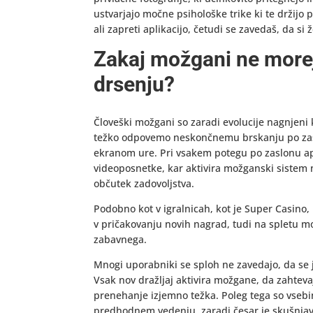
ustvarjajo močne psihološke trike ki te držijo 
ali zapreti aplikacijo, četudi se zavedaš, da si
Zakaj možgani ne more
drsenju?
Človeški možgani so zaradi evolucije nagnjeni 
težko odpovemo neskončnemu brskanju po zaslonu
ekranom ure. Pri vsakem potegu po zaslonu apli
videoposnetke, kar aktivira možganski sistem 
občutek zadovoljstva.
Podobno kot v igralnicah, kot je Super Casino, 
v pričakovanju novih nagrad, tudi na spletu m
zabavnega.
Mnogi uporabniki se sploh ne zavedajo, da se 
Vsak nov dražljaj aktivira možgane, da zahteva
prenehanje izjemno težka. Poleg tega so vsebi
predhodnem vedenju, zaradi česar je skušnjava,