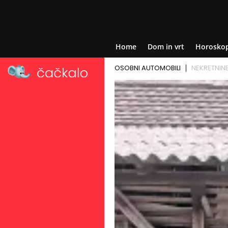
Home
Dom in vrt
Horosko