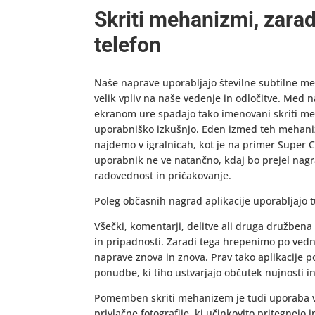
Skriti mehanizmi, zarad
telefon
Naše naprave uporabljajo številne subtilne me
velik vpliv na naše vedenje in odločitve. Med na
ekranom ure spadajo tako imenovani skriti meha
uporabniško izkušnjo. Eden izmed teh mehanizm
najdemo v igralnicah, kot je na primer Super 
uporabnik ne ve natančno, kdaj bo prejel nagrad
radovednost in pričakovanje.
Poleg občasnih nagrad aplikacije uporabljajo
Všečki, komentarji, delitve ali druga družbena
in pripadnosti. Zaradi tega hrepenimo po vedn
naprave znova in znova. Prav tako aplikacije p
ponudbe, ki tiho ustvarjajo občutek nujnosti i
Pomemben skriti mehanizem je tudi uporaba vizu
privlačne fotografije, ki učinkovito pritegnejo 