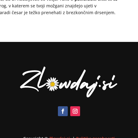
rog, v katerem se tvoji možgani znajdejo ujeti v
zaradi česar je težko prenehati z brezkončnim drsenjem.