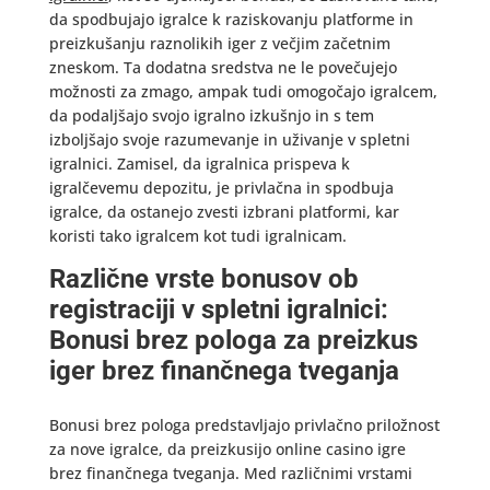
da spodbujajo igralce k raziskovanju platforme in
preizkušanju raznolikih iger z večjim začetnim
zneskom. Ta dodatna sredstva ne le povečujejo
možnosti za zmago, ampak tudi omogočajo igralcem,
da podaljšajo svojo igralno izkušnjo in s tem
izboljšajo svoje razumevanje in uživanje v spletni
igralnici. Zamisel, da igralnica prispeva k
igralčevemu depozitu, je privlačna in spodbuja
igralce, da ostanejo zvesti izbrani platformi, kar
koristi tako igralcem kot tudi igralnicam.
Različne vrste bonusov ob
registraciji v spletni igralnici:
Bonusi brez pologa za preizkus
iger brez finančnega tveganja
Bonusi brez pologa predstavljajo privlačno priložnost
za nove igralce, da preizkusijo online casino igre
brez finančnega tveganja. Med različnimi vrstami