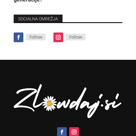
SOCIALNA OMREŽJA
Follow
Follow