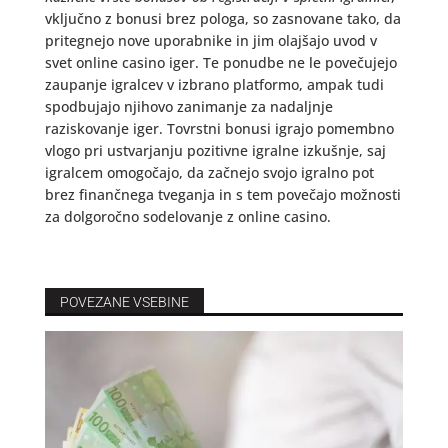
vključno z bonusi brez pologa, so zasnovane tako, da
pritegnejo nove uporabnike in jim olajšajo uvod v
svet online casino iger. Te ponudbe ne le povečujejo
zaupanje igralcev v izbrano platformo, ampak tudi
spodbujajo njihovo zanimanje za nadaljnje
raziskovanje iger. Tovrstni bonusi igrajo pomembno
vlogo pri ustvarjanju pozitivne igralne izkušnje, saj
igralcem omogočajo, da začnejo svojo igralno pot
brez finančnega tveganja in s tem povečajo možnosti
za dolgoročno sodelovanje z online casino.
POVEZANE VSEBINE