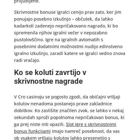
priljubljene.
Skrivnostne bonuse igralci cenijo prav zato, ker jim
ponujajo posebno izkušnjo – občutek, da lahko
kadarkoli zadenejo nepričakovano nagrado, ki bo
spremenila njihov igralni večer v nepozabno
pustolovščino. Igre na igralnih avtomatih s
posebnimi dodatnimi možnostmi nudijo edinstveno
igralno izkušnjo, zaradi katere se igralci vedno znova
radi vračajo.
Ko se koluti zavrtijo v
skrivnostne nagrade
V Cro casinoju se pogosto zgodi, da običajni vrtljaji
kolutov nenadoma postanejo prave zakladnice
dobitkov. Ko zaslišite značilen zvok, se lahko v nekaj
sekundah sproži popolnoma nepričakovan bonus, ki
ga prej niste niti opazili.
Slot igre s skrivnostnimi
bonus funkcijami
imajo namreč posebnost, da vas
ob vsakem vrtljaju kolutov lahko presenetijo s