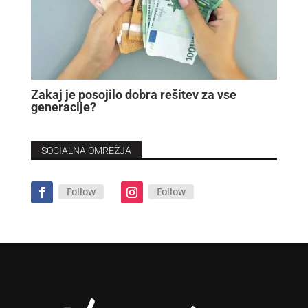
Zakaj je posojilo dobra rešitev za vse
generacije?
SOCIALNA OMREŽJA
Follow
Follow