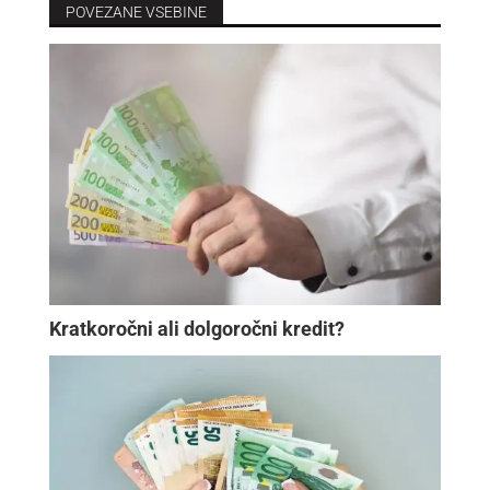
POVEZANE VSEBINE
Kratkoročni ali dolgoročni kredit?