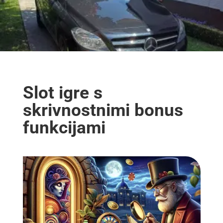
Slot igre s
skrivnostnimi bonus
funkcijami