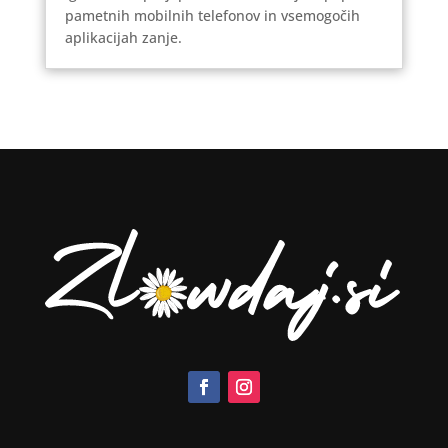
pametnih mobilnih telefonov in vsemogočih
aplikacijah zanje.