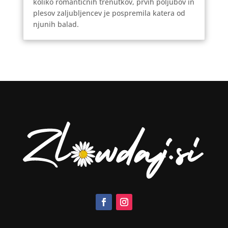
koliko romantičnih trenutkov, prvih poljubov in
plesov zaljubljencev je pospremila katera od
njunih balad.