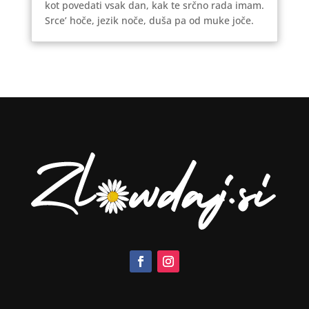
kot povedati vsak dan, kak te srčno rada imam.
Srce’ hoče, jezik noče, duša pa od muke joče.