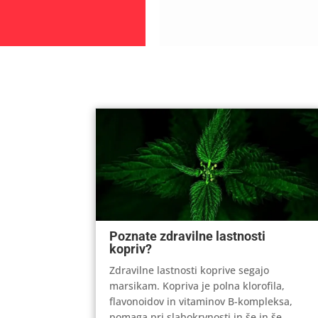
Poznate zdravilne lastnosti
kopriv?
Zdravilne lastnosti koprive segajo
marsikam. Kopriva je polna klorofila,
flavonoidov in vitaminov B-kompleksa,
pomaga pri slabokrvnosti in še in še.