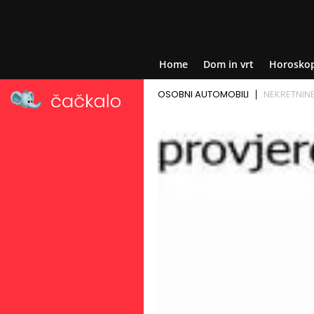
Home
Dom in vrt
Horosko