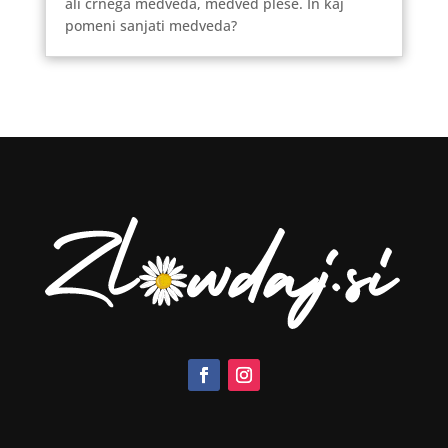
ali črnega medveda, medved pleše. In kaj
pomeni sanjati medveda?