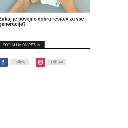
Zakaj je posojilo dobra rešitev za vse
generacije?
SOCIALNA OMREŽJA
Follow
Follow