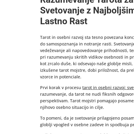
Svetovanje z Najboljši
Lastno Rast
Tarot in osebni razvoj sta tesno povezana konc
do samospoznanja in notranje rasti. Svetovanje z
vedeževanje ali napovedovanje prihodnosti, te
pri razumevanju skritih vidikov osebnosti in pri
kot zrcalo duše, ki odsevajo naše globlje misl
izkušene tarot mojstre, dobi priložnost, da pre
vzorce in potenciale.
Prvi korak v procesu
tarot in osebni razvoj: sve
razumevanje, da tarot ne nudi fiksnih odgovor
perspektivam. Tarot mojstri pomagajo posamezn
njihovo osebno situacijo in cilje.
To pomeni, da je svetovanje prilagojeno pos
globlji vpogled v osebne zadeve in spodbuja 