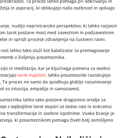
preobrazbo. Ta proces lahko pomaga pri odkrivanju in
lja in aspiracij, ki oblikujejo našo osebnost in vplivajo
ranje, nudijo nepristransko perspektivo, ki lahko razjasni
pom tarot postane most med zavestnim in podzavestnim
 in sproži procese zdravljenja na čustveni ravni.
o rast lahko tako služi kot katalizator za premagovanje
rememb v življenju posameznika.
ksijo in meditacijo, kar je ključnega pomena za osebni
stvarjajo
tarot majstori
, lahko posamezniki raziskujejo
mi. Ta proces ne samo da spodbuja globlje razumevanje
ot so intuicija, empatija in samozavest.
posameznika lahko tako postane dragoceno orodje za
nje z najboljšimi tarot mojstri za lastno rast
ni enkratno
jne transformacije in osebne izpolnitve. Vsako branje je
azvoja, ki posameznikom pomaga živeti bolj osmišljeno