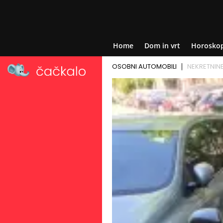
Home
Dom in vrt
Horosko