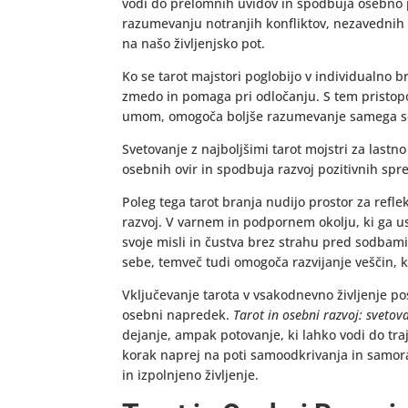
vodi do prelomnih uvidov in spodbuja osebno 
razumevanju notranjih konfliktov, nezavednih že
na našo življenjsko pot.
Ko se tarot majstori poglobijo v individualno b
zmedo in pomaga pri odločanju. S tem pristo
umom, omogoča boljše razumevanje samega sebe
Svetovanje z najboljšimi tarot mojstri za lastn
osebnih ovir in spodbuja razvoj pozitivnih sp
Poleg tega tarot branja nudijo prostor za refle
razvoj. V varnem in podpornem okolju, ki ga u
svoje misli in čustva brez strahu pred sodba
sebe, temveč tudi omogoča razvijanje veščin, k
Vključevanje tarota v vsakodnevno življenje 
osebni napredek.
Tarot in osebni razvoj: svetova
dejanje, ampak potovanje, ki lahko vodi do tra
korak naprej na poti samoodkrivanja in samor
in izpolnjeno življenje.