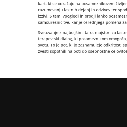
kart, ki se odražajo na posameznikovem življe
razumevanju lastnih dejanj in odzivov ter spod
izzivi. S temi vpogledi in orodji lahko posame
samouresničitve, kar je osrednjega pomena za 
Svetovanje z najboljšimi tarot majstori za lastn
terapevtski dialog, ki posameznikom omogoča, 
svetu. To je pot, ki jo zaznamujejo odkritost, s
zvesti sopotnik na poti do osebnostne celovitos