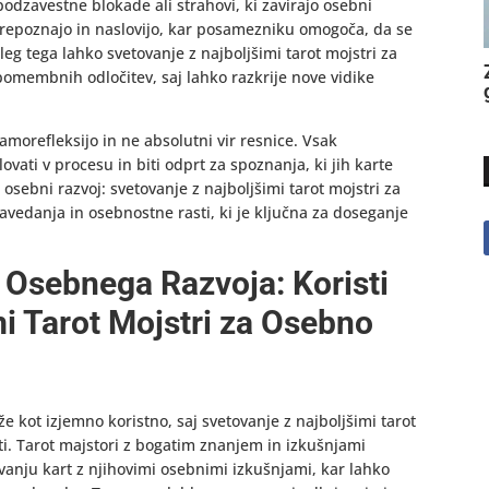
podzavestne blokade ali strahovi, ki zavirajo osebni
prepoznajo in naslovijo, kar posamezniku omogoča, da se
eg tega lahko svetovanje z najboljšimi tarot mojstri za
pomembnih odločitev, saj lahko razkrije nove vidike
amorefleksijo in ne absolutni vir resnice. Vsak
vati v procesu in biti odprt za spoznanja, ki jih karte
osebni razvoj: svetovanje z najboljšimi tarot mojstri za
vedanja in osebnostne rasti, ki je ključna za doseganje
t Osebnega Razvoja: Koristi
mi Tarot Mojstri za Osebno
že kot izjemno koristno, saj svetovanje z najboljšimi tarot
sti. Tarot majstori z bogatim znanjem in izkušnjami
anju kart z njihovimi osebnimi izkušnjami, kar lahko