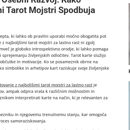
mi Tarot Mojstri Spodbuja
epta, ki lahko ob pravilni uporabi močno obogatita pot
 najboljšimi tarot mojstri za lastno rast ni zgolj
mveč je globoko introspektivno orodje, ki lahko pomaga
 sprejemanju življenjskih odločitev. Tarot karte služijo
i, občutke in motivacije. Ko se posameznik obrne na
ko simbolike in arhetipov kart raziskuje svoje življenjske
tovanje z najboljšimi tarot mojstri za lastno rast
je
ov, ampak odpira vrata k različnim možnostim in
ikom interpretirati karte na način, ki je relevanten za
amezniku in njegovemu trenutnemu stanju, kar omogoča
proces samoraziskovanja.