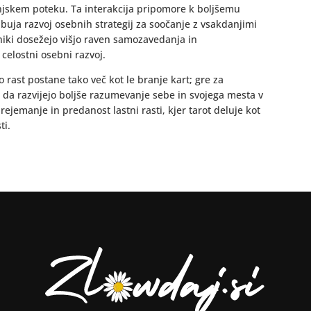
njskem poteku. Ta interakcija pripomore k boljšemu
buja razvoj osebnih strategij za soočanje z vsakdanjimi
zniki dosežejo višjo raven samozavedanja in
celostni osebni razvoj.
o rast postane tako več kot le branje kart; gre za
da razvijejo boljše razumevanje sebe in svojega mesta v
prejemanje in predanost lastni rasti, kjer tarot deluje kot
ti.