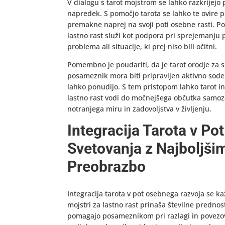
V dialogu s tarot mojstrom se lahko razkrijejo 
napredek. S pomočjo tarota se lahko te ovire 
premakne naprej na svoji poti osebne rasti. Pol
lastno rast služi kot podpora pri sprejemanju 
problema ali situacije, ki prej niso bili očitni.
Pomembno je poudariti, da je tarot orodje za s
posameznik mora biti pripravljen aktivno sodelo
lahko ponudijo. S tem pristopom lahko tarot in 
lastno rast vodi do močnejšega občutka samoza
notranjega miru in zadovoljstva v življenju.
Integracija Tarota v Po
Svetovanja z Najboljši
Preobrazbo
Integracija tarota v pot osebnega razvoja se ka
mojstri za lastno rast prinaša številne predno
pomagajo posameznikom pri razlagi in povezov