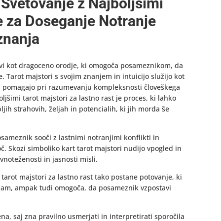
 Svetovanje z Najboljšimi
je za Doseganje Notranje
znanja
javi kot dragoceno orodje, ki omogoča posameznikom, da
Tarot majstori s svojim znanjem in intuicijo služijo kot
i in pomagajo pri razumevanju kompleksnosti človeškega
ljšimi tarot majstori za lastno rast je proces, ki lahko
ih strahovih, željah in potencialih, ki jih morda še
sameznik sooči z lastnimi notranjimi konflikti in
oč. Skozi simboliko kart tarot majstori nudijo vpogled in
vnoteženosti in jasnosti misli.
 tarot majstori za lastno rast tako postane potovanje, ki
am, ampak tudi omogoča, da posameznik vzpostavi
a, saj zna pravilno usmerjati in interpretirati sporočila