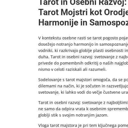
Tarot in Osebni Razvoj:
Tarot Mojstri kot Orod
Harmonije in Samospo
V kontekstu osebne rasti se tarot pogosto po
dosežejo notranjo harmonijo in samospoznanje. 
vodniki, ki razkrivajo globlje plasti osebnost
duha. Tarot in osebni razvoj: svetovanje z najbo
privede do pomembnih odkritij o naših najgloblj
nismo v celoti raziskali ali razumeli.
Sodelovanje s tarot majstori omogoča, da se po
dilemami na način, ki je sočuten in razsvetljuj
svetovanje, ki lahko vodi do večje čustvene ura
Tarot in osebni razvoj: svetovanje z najboljšimi
ne samo da odpira vrata k osebnim sprememb
globlji stik s svojim notranjim jazom.
Vloga tarot majstora je pri tem ključnega pomen