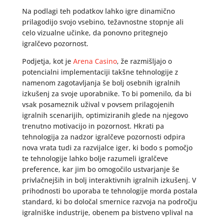
Na podlagi teh podatkov lahko igre dinamično
prilagodijo svojo vsebino, težavnostne stopnje ali
celo vizualne učinke, da ponovno pritegnejo
igralčevo pozornost.
Podjetja, kot je
Arena Casino
, že razmišljajo o
potencialni implementaciji takšne tehnologije z
namenom zagotavljanja še bolj osebnih igralnih
izkušenj za svoje uporabnike. To bi pomenilo, da bi
vsak posameznik užival v povsem prilagojenih
igralnih scenarijih, optimiziranih glede na njegovo
trenutno motivacijo in pozornost. Hkrati pa
tehnologija za nadzor igralčeve pozornosti odpira
nova vrata tudi za razvijalce iger, ki bodo s pomočjo
te tehnologije lahko bolje razumeli igralčeve
preference, kar jim bo omogočilo ustvarjanje še
privlačnejših in bolj interaktivnih igralnih izkušenj. V
prihodnosti bo uporaba te tehnologije morda postala
standard, ki bo določal smernice razvoja na področju
igralniške industrije, obenem pa bistveno vplival na