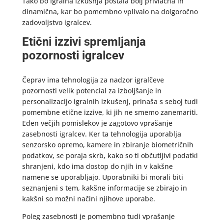
Tako bo igralna izkušnja postala bolj privlačna in
dinamična, kar bo pomembno vplivalo na dolgoročno
zadovoljstvo igralcev.
Etični izzivi spremljanja
pozornosti igralcev
Čeprav ima tehnologija za nadzor igralčeve
pozornosti velik potencial za izboljšanje in
personalizacijo igralnih izkušenj, prinaša s seboj tudi
pomembne etične izzive, ki jih ne smemo zanemariti.
Eden večjih pomislekov je zagotovo vprašanje
zasebnosti igralcev. Ker ta tehnologija uporablja
senzorsko opremo, kamere in zbiranje biometričnih
podatkov, se poraja skrb, kako so ti občutljivi podatki
shranjeni, kdo ima dostop do njih in v kakšne
namene se uporabljajo. Uporabniki bi morali biti
seznanjeni s tem, kakšne informacije se zbirajo in
kakšni so možni načini njihove uporabe.
Poleg zasebnosti je pomembno tudi vprašanje