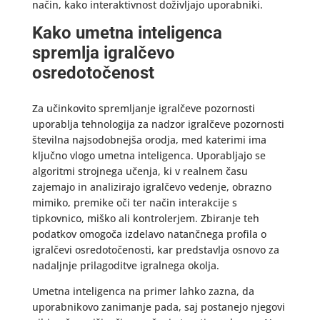
način, kako interaktivnost doživljajo uporabniki.
Kako umetna inteligenca
spremlja igralčevo
osredotočenost
Za učinkovito spremljanje igralčeve pozornosti
uporablja tehnologija za nadzor igralčeve pozornosti
številna najsodobnejša orodja, med katerimi ima
ključno vlogo umetna inteligenca. Uporabljajo se
algoritmi strojnega učenja, ki v realnem času
zajemajo in analizirajo igralčevo vedenje, obrazno
mimiko, premike oči ter način interakcije s
tipkovnico, miško ali kontrolerjem. Zbiranje teh
podatkov omogoča izdelavo natančnega profila o
igralčevi osredotočenosti, kar predstavlja osnovo za
nadaljnje prilagoditve igralnega okolja.
Umetna inteligenca na primer lahko zazna, da
uporabnikovo zanimanje pada, saj postanejo njegovi