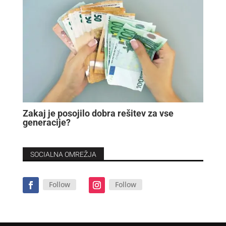
Zakaj je posojilo dobra rešitev za vse
generacije?
SOCIALNA OMREŽJA
Follow
Follow