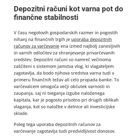
Depozitni računi kot varna pot do
finančne stabilnosti
V času negotovih gospodarskih razmer in pogostih
nihanj na finančnih trgih je
uporaba depozitnih
računov za varčevanje
ena izmed najbolj zanesljivih
in varnih odločitev za shranjevanje privarčevanih
sredstev. Depozitni računi so namreč večinoma
zaščiteni s sistemom jamstva vlog, ki vlagateljem
zagotavlja, da bodo njihova sredstva varna tudi v
primeru finančnih težav ali celo propada banke. To
varčevalcem omogoča večji občutek varnosti in
zaupanja, saj ni tveganja izgube naloženega
kapitala, kar je pogosto prisotno pri drugih oblikah
vlaganja, kot so naložbe v delnice ali investicijske
sklade.
Poleg tega uporaba depozitnih računov za
varčevanje zagotavlja tudi predvidljivost donosov.