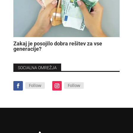
Zakaj je posojilo dobra rešitev za vse
generacije?
SOCIALNA OMREŽJA
Follow
Follow