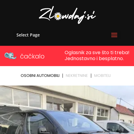
Select Page