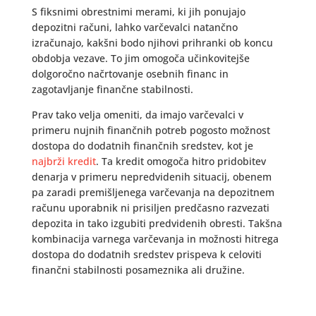
S fiksnimi obrestnimi merami, ki jih ponujajo
depozitni računi, lahko varčevalci natančno
izračunajo, kakšni bodo njihovi prihranki ob koncu
obdobja vezave. To jim omogoča učinkovitejše
dolgoročno načrtovanje osebnih financ in
zagotavljanje finančne stabilnosti.
Prav tako velja omeniti, da imajo varčevalci v
primeru nujnih finančnih potreb pogosto možnost
dostopa do dodatnih finančnih sredstev, kot je
najbrži kredit
. Ta kredit omogoča hitro pridobitev
denarja v primeru nepredvidenih situacij, obenem
pa zaradi premišljenega varčevanja na depozitnem
računu uporabnik ni prisiljen predčasno razvezati
depozita in tako izgubiti predvidenih obresti. Takšna
kombinacija varnega varčevanja in možnosti hitrega
dostopa do dodatnih sredstev prispeva k celoviti
finančni stabilnosti posameznika ali družine.