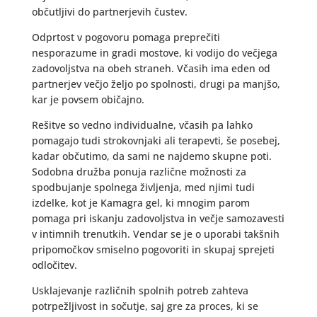
občutljivi do partnerjevih čustev.
Odprtost v pogovoru pomaga preprečiti
nesporazume in gradi mostove, ki vodijo do večjega
zadovoljstva na obeh straneh. Včasih ima eden od
partnerjev večjo željo po spolnosti, drugi pa manjšo,
kar je povsem običajno.
Rešitve so vedno individualne, včasih pa lahko
pomagajo tudi strokovnjaki ali terapevti, še posebej,
kadar občutimo, da sami ne najdemo skupne poti.
Sodobna družba ponuja različne možnosti za
spodbujanje spolnega življenja, med njimi tudi
izdelke, kot je Kamagra gel, ki mnogim parom
pomaga pri iskanju zadovoljstva in večje samozavesti
v intimnih trenutkih. Vendar se je o uporabi takšnih
pripomočkov smiselno pogovoriti in skupaj sprejeti
odločitev.
Usklajevanje različnih spolnih potreb zahteva
potrpežljivost in sočutje, saj gre za proces, ki se