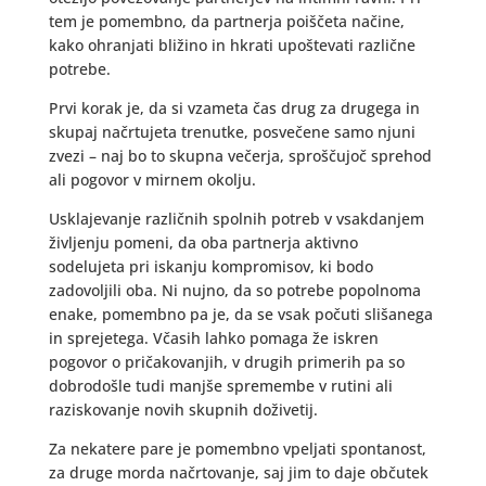
tem je pomembno, da partnerja poiščeta načine,
kako ohranjati bližino in hkrati upoštevati različne
potrebe.
Prvi korak je, da si vzameta čas drug za drugega in
skupaj načrtujeta trenutke, posvečene samo njuni
zvezi – naj bo to skupna večerja, sproščujoč sprehod
ali pogovor v mirnem okolju.
Usklajevanje različnih spolnih potreb v vsakdanjem
življenju pomeni, da oba partnerja aktivno
sodelujeta pri iskanju kompromisov, ki bodo
zadovoljili oba. Ni nujno, da so potrebe popolnoma
enake, pomembno pa je, da se vsak počuti slišanega
in sprejetega. Včasih lahko pomaga že iskren
pogovor o pričakovanjih, v drugih primerih pa so
dobrodošle tudi manjše spremembe v rutini ali
raziskovanje novih skupnih doživetij.
Za nekatere pare je pomembno vpeljati spontanost,
za druge morda načrtovanje, saj jim to daje občutek