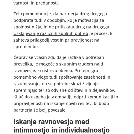
varnosti in predanosti.
Zelo pomembno je, da partnerja drug drugega
podpirata tudi v obdobjih, ko je motivacija za
spolnost nižja, in ne pritiskata drug na drugega.
Usklajevanje različnih spolnih potreb
je proces, ki
zahteva prilagodljivost in pripravljenost na
spremembe.
Čeprav se včasih zdi, da je razlika v potrebah
prevelika, je mogoče s skupnim trudom najti
ravnovesje, ki ustreza obema. Pri tem igra
pomembno vlogo tudi spoštovanje zasebnosti in
razumevanje, da se potrebe skozi življenje
spreminjajo ter so odvisne od številnih dejavnikov.
Ključ do uspeha je v empatiji, odprti komunikaciji in
pripravljenosti na iskanje novih rešitev, ki bodo
partnerja še bolj povezale.
Iskanje ravnovesja med
intimnostjo in individualnostjo