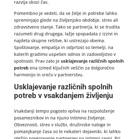
razvija skozi čas.
Pomembno je vedeti, da se želje in potrebe lahko
spreminjajo glede na življenjsko obdobje, stres ali
zdravstveno stanje. Tako se partnerja, ki se trudita
razumeti drug drugega, lažje spopadata z izzivi in
najdeta skupne rešitve, ki ustrezajo obema.
Spoštovanje, empatija in odprtost so temelji, na
katerih gradimo uspešen odnos in zadovoljstvo v
spolnosti. Prav zato je
usklajevanje različnih spolnih
potreb
ena izmed ključnih veščin za dolgoročno
harmonijo in srečo v partnerstvu.
Usklajevanje različnih spolnih
potreb v vsakdanjem življenju
Vsakdanji tempo pogosto vpliva na razpoloženje
posameznikov in na njuno intimno življenje.
Obveznosti, stres v službi, družinske naloge in
pomanjkanje časa so le nekateri dejavniki, ki lahko
otežijo povezovanje partnerjev na intimni ravni. Pri