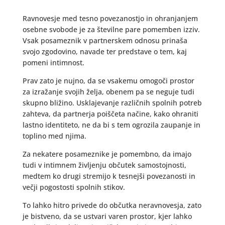
Ravnovesje med tesno povezanostjo in ohranjanjem
osebne svobode je za številne pare pomemben izziv.
Vsak posameznik v partnerskem odnosu prinaša
svojo zgodovino, navade ter predstave o tem, kaj
pomeni intimnost.
Prav zato je nujno, da se vsakemu omogoči prostor
za izražanje svojih želja, obenem pa se neguje tudi
skupno bližino. Usklajevanje različnih spolnih potreb
zahteva, da partnerja poiščeta načine, kako ohraniti
lastno identiteto, ne da bi s tem ogrozila zaupanje in
toplino med njima.
Za nekatere posameznike je pomembno, da imajo
tudi v intimnem življenju občutek samostojnosti,
medtem ko drugi stremijo k tesnejši povezanosti in
večji pogostosti spolnih stikov.
To lahko hitro privede do občutka neravnovesja, zato
je bistveno, da se ustvari varen prostor, kjer lahko