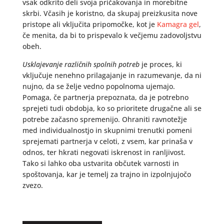
vsak odkrito deli svoja pričakovanja in morebitne
skrbi. Včasih je koristno, da skupaj preizkusita nove
pristope ali vključita pripomočke, kot je
Kamagra gel
,
če menita, da bi to prispevalo k večjemu zadovoljstvu
obeh.
Usklajevanje različnih spolnih potreb
je proces, ki
vključuje nenehno prilagajanje in razumevanje, da ni
nujno, da se želje vedno popolnoma ujemajo.
Pomaga, če partnerja prepoznata, da je potrebno
sprejeti tudi obdobja, ko so prioritete drugačne ali se
potrebe začasno spremenijo. Ohraniti ravnotežje
med individualnostjo in skupnimi trenutki pomeni
sprejemati partnerja v celoti, z vsem, kar prinaša v
odnos, ter hkrati negovati iskrenost in ranljivost.
Tako si lahko oba ustvarita občutek varnosti in
spoštovanja, kar je temelj za trajno in izpolnjujočo
zvezo.