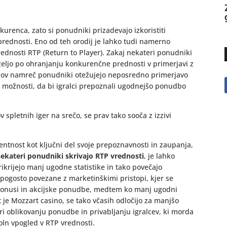
urenca, zato si ponudniki prizadevajo izkoristiti
prednosti. Eno od teh orodij je lahko tudi namerno
rednosti RTP (Return to Player). Zakaj nekateri ponudniki
 željo po ohranjanju konkurenčne prednosti v primerjavi z
tkov namreč ponudniki otežujejo neposredno primerjavo
možnosti, da bi igralci prepoznali ugodnejšo ponudbo
pletnih iger na srečo, se prav tako sooča z izzivi
ntnost kot ključni del svoje prepoznavnosti in zaupanja,
nekateri ponudniki skrivajo RTP vrednosti
, je lahko
rikrijejo manj ugodne statistike in tako povečajo
o pogosto povezane z marketinškimi pristopi, kjer se
 bonusi in akcijske ponudbe, medtem ko manj ugodni
t je Mozzart casino, se tako včasih odločijo za manjšo
ri oblikovanju ponudbe in privabljanju igralcev, ki morda
opoln vpogled v RTP vrednosti.