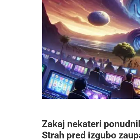
Zakaj nekateri ponudnik
Strah pred izgubo zaup