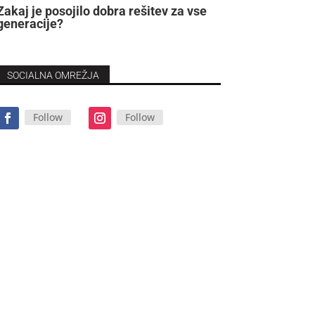
Zakaj je posojilo dobra rešitev za vse
generacije?
SOCIALNA OMREŽJA
Follow
Follow