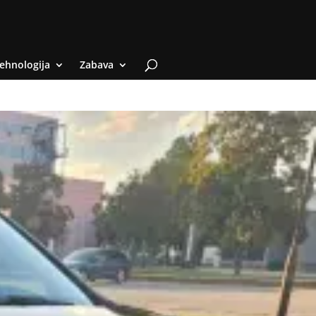
ehnologija
Zabava