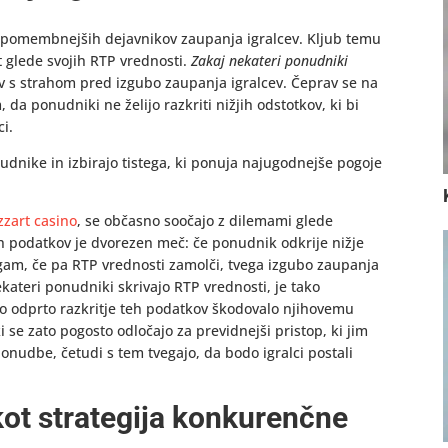
ajpomembnejših dejavnikov zaupanja igralcev. Kljub temu
t glede svojih RTP vrednosti.
Zakaj nekateri ponudniki
v s strahom pred izgubo zaupanja igralcev. Čeprav se na
, da ponudniki ne želijo razkriti nižjih odstotkov, ki bi
i.
udnike in izbirajo tistega, ki ponuja najugodnejše pogoje
zart casino
, se občasno soočajo z dilemami glede
teh podatkov je dvorezen meč: če ponudnik odkrije nižje
ugam, če pa RTP vrednosti zamolči, tvega izgubo zaupanja
ateri ponudniki skrivajo RTP vrednosti, je tako
ko odprto razkritje teh podatkov škodovalo njihovemu
se zato pogosto odločajo za previdnejši pristop, ki jim
nudbe, četudi s tem tvegajo, da bodo igralci postali
kot strategija konkurenčne