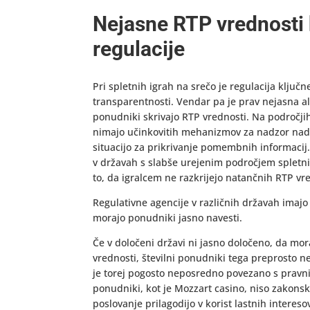
Nejasne RTP vrednosti 
regulacije
Pri spletnih igrah na srečo je regulacija ključ
transparentnosti. Vendar pa je prav nejasna al
ponudniki skrivajo RTP vrednosti. Na področjih,
nimajo učinkovitih mehanizmov za nadzor nad i
situacijo za prikrivanje pomembnih informacij.
v državah s slabše urejenim področjem spletnih
to, da igralcem ne razkrijejo natančnih RTP vre
Regulativne agencije v različnih državah imaj
morajo ponudniki jasno navesti.
Če v določeni državi ni jasno določeno, da mor
vrednosti, številni ponudniki tega preprosto ne
je torej pogosto neposredno povezano s pravn
ponudniki, kot je Mozzart casino, niso zakonsko
poslovanje prilagodijo v korist lastnih intere