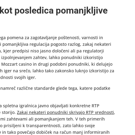
kot posledica pomanjkljive
nega pomena za zagotavljanje poštenosti, varnosti in
i pomanjkljiva regulacija pogosto razlog, zakaj nekateri
 kjer predpisi niso jasno določeni ali pa regulatorji
zpolnjevanjem zahtev, lahko ponudniki izkoristijo
 Mozzart casino in drugi podobni ponudniki, ki delujejo
 iger na srečo, lahko tako zakonsko luknjo izkoristijo za
dnosti svojih iger.
o namreč različne standarde glede tega, katere podatke
a spletna igralnica javno objavljati konkretne RTP
 storijo.
Zakaj nekateri ponudniki skrivajo RTP vrednosti
,
imi zahtevami ali pomanjkanjem teh. V teh primerih
 prisiljeni k transparentnosti, zato lahko svoje
sov in tako povečajo dobiček na račun manj informiranih